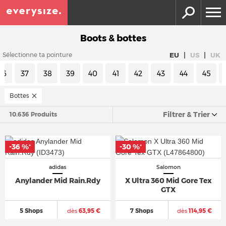
Boots & bottes
|
|
EU
US
UK
Sélectionne ta pointure
36
37
38
39
40
41
42
43
44
45
Bottes
Filtrer & Trier
10.636 Produits
-36 %
-30 %
*
*
adidas
Salomon
Anylander Mid Rain.Rdy
X Ultra 360 Mid Gore Tex
GTX
5 Shops
dès
63,95 €
7 Shops
dès
114,95 €