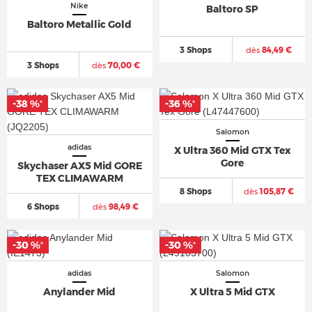
Nike
Baltoro SP
Baltoro Metallic Gold
3 Shops
dès
84,49 €
3 Shops
dès
70,00 €
-38 %
-36 %
*
*
Salomon
adidas
X Ultra 360 Mid GTX Tex
Gore
Skychaser AX5 Mid GORE
TEX CLIMAWARM
8 Shops
dès
105,87 €
6 Shops
dès
98,49 €
-30 %
-30 %
*
*
adidas
Salomon
Anylander Mid
X Ultra 5 Mid GTX