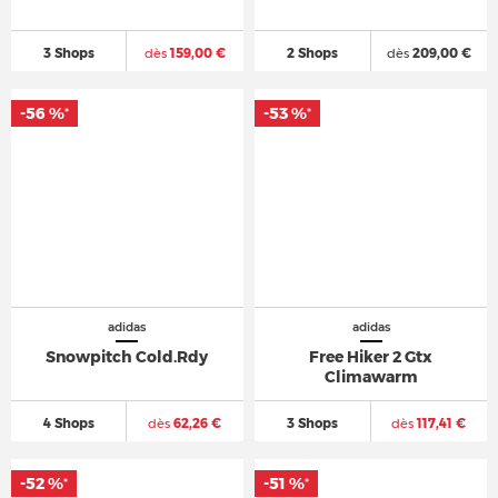
3 Shops
dès
159,00 €
2 Shops
dès
209,00 €
-56 %
-53 %
*
*
adidas
adidas
Snowpitch Cold.Rdy
Free Hiker 2 Gtx
Climawarm
4 Shops
dès
62,26 €
3 Shops
dès
117,41 €
-52 %
-51 %
*
*