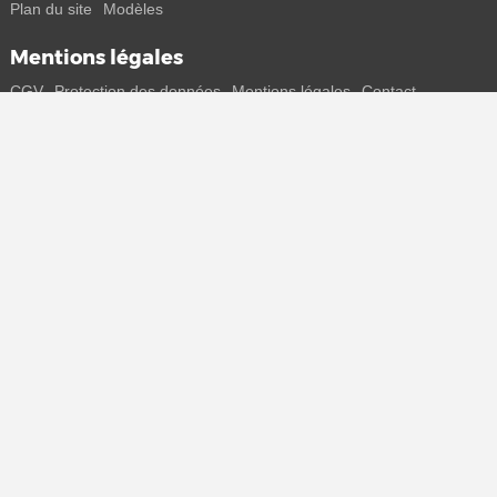
Plan du site
Modèles
Mentions légales
CGV
Protection des données
Mentions légales
Contact
Rejoins-nous
Reçois toutes les infos sur les nouveaux sneakers et les sorties
spéciales directement sur ton smartphone.
* Tous les prix sont indiqués en euros, TVA incluse, plus frais de port
éventuels. Les prix barrés ou les remises en pourcentage se
rapportent toujours au prix de vente conseillé (PPC). Des
modifications temporaires de prix, de délais de livraison et de frais de
port sont possibles.
(plus d'infos)
.