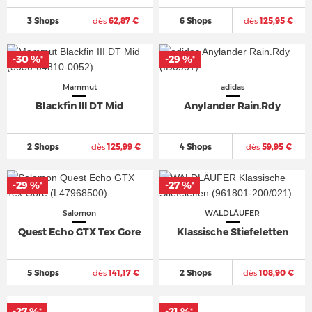
3 Shops
dès
62,87 €
6 Shops
dès
125,95 €
-30 %
-29 %
*
*
Mammut
adidas
Blackfin III DT Mid
Anylander Rain.Rdy
2 Shops
dès
125,99 €
4 Shops
dès
59,95 €
-29 %
-27 %
*
*
Salomon
WALDLÄUFER
Quest Echo GTX Tex Gore
Klassische Stiefeletten
5 Shops
dès
141,17 €
2 Shops
dès
108,90 €
-27 %
-21 %
*
*