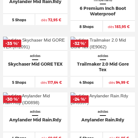
Timberland
Anylander Mid Rain.Rdy
6 Premium Inch Boot
Waterproof
5 Shops
dès
72,95 €
8 Shops
dès
183,95 €
-35 %
-32 %
*
*
adidas
adidas
Skychaser Mid GORE TEX
Trailmaker 2.0 Mid Gore
Tex
5 Shops
dès
117,64 €
4 Shops
dès
94,99 €
-30 %
-24 %
*
*
adidas
adidas
Anylander Mid Rain.Rdy
Anylander Rain.Rdy