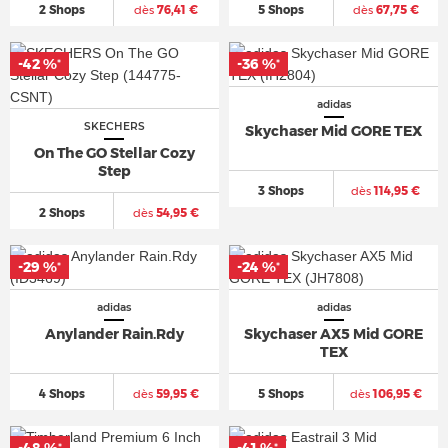
2 Shops
dès
76,41 €
5 Shops
dès
67,75 €
-42 %
-36 %
*
*
adidas
SKECHERS
Skychaser Mid GORE TEX
On The GO Stellar Cozy
Step
3 Shops
dès
114,95 €
2 Shops
dès
54,95 €
-29 %
-24 %
*
*
adidas
adidas
Anylander Rain.Rdy
Skychaser AX5 Mid GORE
TEX
4 Shops
dès
59,95 €
5 Shops
dès
106,95 €