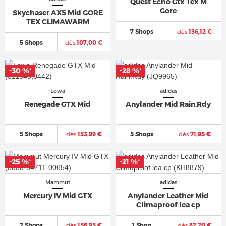
Quest Echo Gtx Tex M
Gore
Skychaser AX5 Mid GORE
TEX CLIMAWARM
7 Shops
dès
136,12 €
5 Shops
dès
107,00 €
-30 %
-28 %
*
*
Lowa
adidas
Renegade GTX Mid
Anylander Mid Rain.Rdy
5 Shops
dès
153,99 €
5 Shops
dès
71,95 €
-25 %
-21 %
*
*
Mammut
adidas
Mercury IV Mid GTX
Anylander Leather Mid
Climaproof lea cp
2 Shops
dès
156,95 €
1 Shop
dès
87,20 €