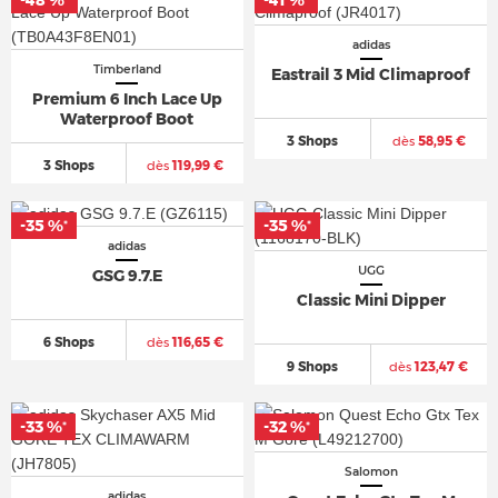
-48 %
-41 %
*
*
adidas
Timberland
Eastrail 3 Mid Climaproof
Premium 6 Inch Lace Up
Waterproof Boot
3 Shops
dès
58,95 €
3 Shops
dès
119,99 €
-35 %
-35 %
*
*
adidas
UGG
GSG 9.7.E
Classic Mini Dipper
6 Shops
dès
116,65 €
9 Shops
dès
123,47 €
-33 %
-32 %
*
*
Salomon
adidas