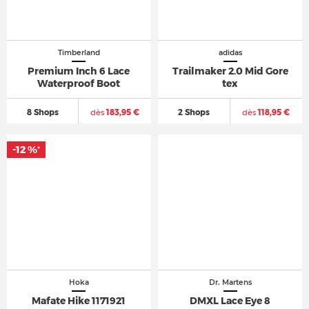
Timberland
adidas
Premium Inch 6 Lace
Trailmaker 2.0 Mid Gore
Waterproof Boot
tex
8 Shops
dès
183,95 €
2 Shops
dès
118,95 €
-12 %
*
Hoka
Dr. Martens
Mafate Hike 1171921
DMXL Lace Eye 8