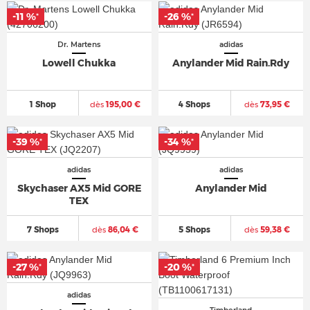
-11 %
-26 %
*
*
Dr. Martens
adidas
Lowell Chukka
Anylander Mid Rain.Rdy
1 Shop
dès
195,00 €
4 Shops
dès
73,95 €
-39 %
-34 %
*
*
adidas
adidas
Skychaser AX5 Mid GORE
Anylander Mid
TEX
7 Shops
dès
86,04 €
5 Shops
dès
59,38 €
-27 %
-20 %
*
*
adidas