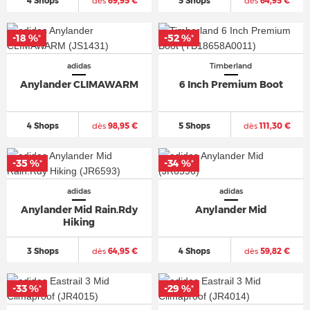
4 Shops
dès
69,95 €
5 Shops
dès
64,95 €
-18 %
-52 %
*
*
adidas
Timberland
Anylander CLIMAWARM
6 Inch Premium Boot
4 Shops
dès
98,95 €
5 Shops
dès
111,30 €
-35 %
-34 %
*
*
adidas
adidas
Anylander Mid Rain.Rdy
Anylander Mid
Hiking
3 Shops
dès
64,95 €
4 Shops
dès
59,82 €
-33 %
-29 %
*
*