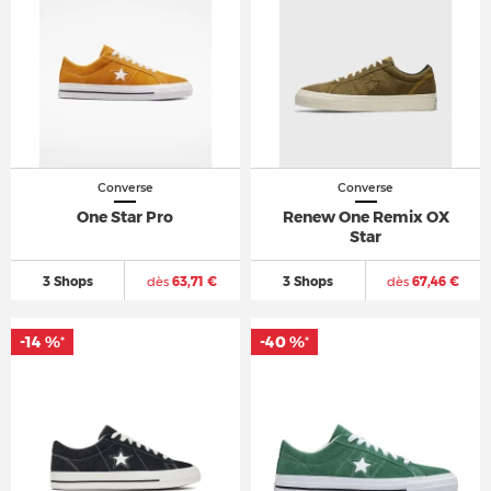
Converse
Converse
One Star Pro
Renew One Remix OX
Star
3 Shops
dès
63,71 €
3 Shops
dès
67,46 €
-14 %
-40 %
*
*