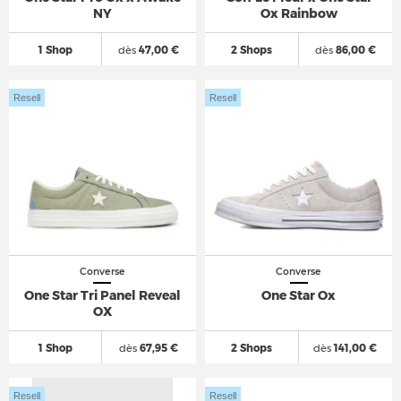
NY
Ox Rainbow
1 Shop
dès
47,00 €
2 Shops
dès
86,00 €
Resell
Resell
Converse
Converse
One Star Tri Panel Reveal
One Star Ox
OX
1 Shop
dès
67,95 €
2 Shops
dès
141,00 €
Resell
Resell