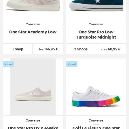
Converse
Converse
One Star Academy Low
One Star Pro Low
Turquoise Midnight
1 Shop
dès
166,95 €
2 Shops
dès
60,95 €
Resell
Resell
Converse
Converse
One Star Pro Ox x Awake
Golf Le Fleur x One Star