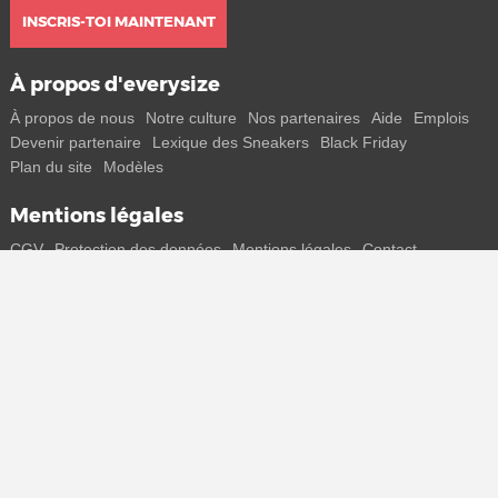
INSCRIS-TOI MAINTENANT
À propos d'everysize
À propos de nous
Notre culture
Nos partenaires
Aide
Emplois
Devenir partenaire
Lexique des Sneakers
Black Friday
Plan du site
Modèles
Mentions légales
CGV
Protection des données
Mentions légales
Contact
Rejoins-nous
Reçois toutes les infos sur les nouveaux sneakers et les sorties
spéciales directement sur ton smartphone.