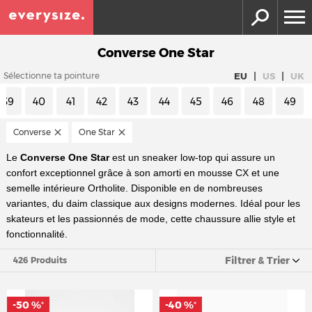
Converse One Star
|
|
EU
US
UK
Sélectionne ta pointure
39
40
41
42
43
44
45
46
48
49
Converse
One Star
Le
Converse One Star
est un sneaker low-top qui assure un
confort exceptionnel grâce à son amorti en mousse CX et une
semelle intérieure Ortholite. Disponible en de nombreuses
variantes, du daim classique aux designs modernes. Idéal pour les
skateurs et les passionnés de mode, cette chaussure allie style et
fonctionnalité.
Filtrer & Trier
426 Produits
-50 %
-40 %
*
*