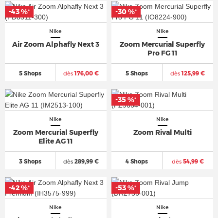
-43 %
-30 %
*
*
Nike
Nike
Air Zoom Alphafly Next 3
Zoom Mercurial Superfly
Pro FG 11
5 Shops
dès
176,00 €
5 Shops
dès
125,99 €
-35 %
*
Nike
Nike
Zoom Mercurial Superfly
Zoom Rival Multi
Elite AG 11
3 Shops
dès
289,99 €
4 Shops
dès
54,99 €
-42 %
-53 %
*
*
Nike
Nike