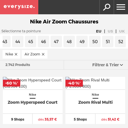
Nike Air Zoom Chaussures
|
|
EU
US
UK
Sélectionne ta pointure
43
44
45
46
47
48
49
50
51
52
Nike
Air Zoom
Filtrer & Trier
2.742 Produits
-60 %
-40 %
*
*
Nike
Nike
Zoom Hyperspeed Court
Zoom Rival Multi
9 Shops
dès
35,57 €
5 Shops
dès
51,42 €