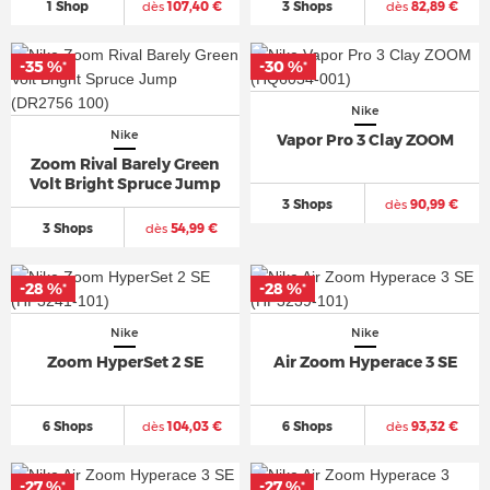
1 Shop
dès
107,40 €
3 Shops
dès
82,89 €
-35 %
-30 %
*
*
Nike
Nike
Vapor Pro 3 Clay ZOOM
Zoom Rival Barely Green
Volt Bright Spruce Jump
3 Shops
dès
90,99 €
3 Shops
dès
54,99 €
-28 %
-28 %
*
*
Nike
Nike
Zoom HyperSet 2 SE
Air Zoom Hyperace 3 SE
6 Shops
dès
104,03 €
6 Shops
dès
93,32 €
-27 %
-27 %
*
*