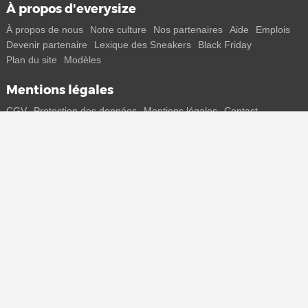
À propos d'everysize
À propos de nous
Notre culture
Nos partenaires
Aide
Emplois
Devenir partenaire
Lexique des Sneakers
Black Friday
Plan du site
Modèles
Mentions légales
CGV
Protection des données
Mentions légales
Contact
Rejoins-nous
Reçois toutes les infos sur les nouveaux sneakers et les sorties
spéciales directement sur ton smartphone.
* Tous les prix sont indiqués en euros, TVA incluse, plus frais de port