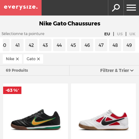
Nike Gato Chaussures
|
|
EU
US
UK
Sélectionne ta pointure
40
41
42
43
44
45
46
47
48
49
Nike
Gato
Filtrer & Trier
69 Produits
-63 %
*