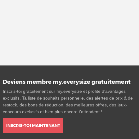
Deviens membre my.everysize gratuitement
Inscris-toi gratuitement sur my.everysize et profite d'avantages
exclusifs. Ta liste de souhaits personnelle, des alertes de prix & de
restock, des bons de réduction, des meilleures offres, des jeux-
concours exclusifs et bien plus encore t'attendent !
INSCRIS-TOI MAINTENANT