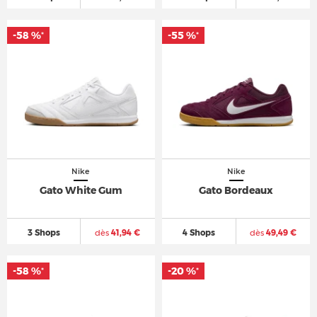
-58 %
-55 %
*
*
Nike
Nike
Gato White Gum
Gato Bordeaux
3 Shops
dès
41,94 €
4 Shops
dès
49,49 €
-58 %
-20 %
*
*