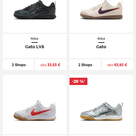
Nike
Nike
Gato LV8
Gato
2 Shops
dès
33,53 €
2 Shops
dès
63,92 €
-26 %
*