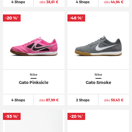
4 Shops
dès
38,61 €
4 Shops
dès
44,94 €
-20 %
-46 %
*
*
Nike
Nike
Gato Pinksicle
Gato Smoke
4 Shops
dès
87,99 €
2 Shops
dès
59,43 €
-55 %
-20 %
*
*