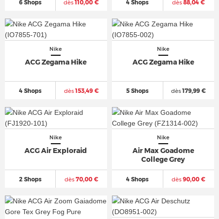
6 Shops
dès
110,00 €
4 Shops
dès
88,04 €
Nike
Nike
ACG Zegama Hike
ACG Zegama Hike
4 Shops
dès
153,49 €
5 Shops
dès
179,99 €
Nike
Nike
ACG Air Exploraid
Air Max Goadome
College Grey
2 Shops
dès
70,00 €
4 Shops
dès
90,00 €