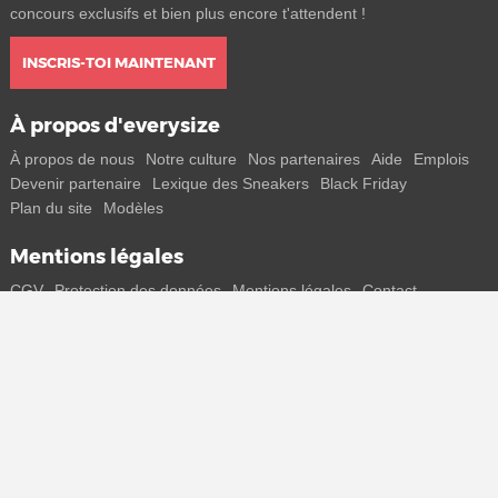
concours exclusifs et bien plus encore t'attendent !
INSCRIS-TOI MAINTENANT
À propos d'everysize
À propos de nous
Notre culture
Nos partenaires
Aide
Emplois
Devenir partenaire
Lexique des Sneakers
Black Friday
Plan du site
Modèles
Mentions légales
CGV
Protection des données
Mentions légales
Contact
Rejoins-nous
Reçois toutes les infos sur les nouveaux sneakers et les sorties
spéciales directement sur ton smartphone.