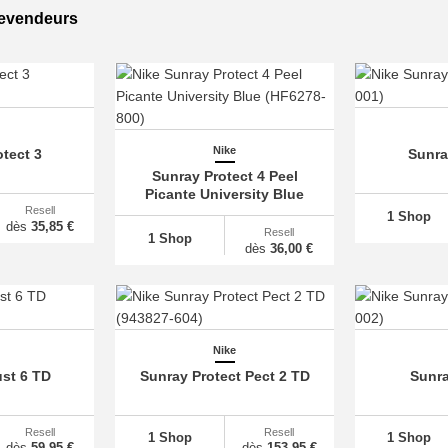
revendeurs
Nike
tect 3
Sunra
Sunray Protect 4 Peel
Picante University Blue
Resell
1 Shop
dès
35,85 €
Resell
1 Shop
dès
36,00 €
Nike
st 6 TD
Sunray Protect Pect 2 TD
Sunra
Resell
Resell
1 Shop
1 Shop
dès
59,95 €
dès
153,95 €