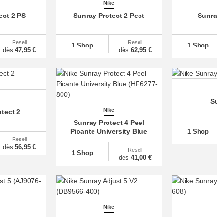
Nike
ect 2 PS
Sunray Protect 2 Pect
Sunra
Resell
Resell
1 Shop
1 Shop
dès
47,95 €
dès
62,95 €
S
Nike
tect 2
Sunray Protect 4 Peel
Picante University Blue
1 Shop
Resell
dès
56,95 €
Resell
1 Shop
dès
41,00 €
Nike