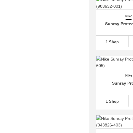
Nike Air Tailwind
(31)
Nike
Nike Air Trainer 1
(60)
Sunray Protec
Nike Air VaporMax
(709)
Nike Air Zoom
(2.829)
1 Shop
Nike Alphafly 3
(19)
Nike Blazer
(826)
Nike Cortez
(347)
Nike Court Borough
(311)
Nike
Nike Court Legacy
(153)
Sunray Pro
Nike Court Vision Alta
(25)
Nike Court Vision Low
(158)
1 Shop
Nike Court Vision Mid
(36)
Nike Crater Impact
(48)
Nike Downshifter
(205)