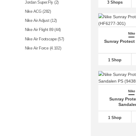
Jordan Super.Fly (2)
3 Shops
Nike ACG
(282)
Nike Air Adjust
(12)
Nike Air Flight 89
(44)
Nike
Nike Air Footscape
(57)
Sunray Protect
Nike Air Force
(4.102)
Nike Air Humara
(37)
1 Shop
Nike Air Kukini
(14)
Nike Air Mariah
(11)
Nike Air Max
(1.832)
Nike
Nike Air Max 1
(831)
Sunray Prote
Nike Air Max 180
(27)
Sandale
Nike Air Max 270
(656)
1 Shop
Nike Air Max 720
(120)
Nike Air Max 90
(1.459)