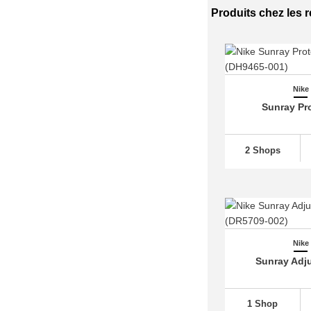
Nike Air Max 95
(770)
Produits chez les 
Nike Air Max 96
(46)
Nike Air Max 97
(561)
Nike Air Max 98
(110)
Nike
Nike Air Max Command
(31)
Sunray Pro
Nike Air Max Dia
(16)
Nike Air Max DN
(164)
2 Shops
Nike Air Max Excee
(87)
Nike Air Max Furyosa
(13)
Nike Air Max Genome
(28)
Nike Air Max Light
(84)
Nike Air Max LTD
(30)
Nike
Sunray Adju
Nike Air Max Moto 2K
(86)
Nike Air Max Muse
(49)
Nike Air Max Plus
(707)
1 Shop