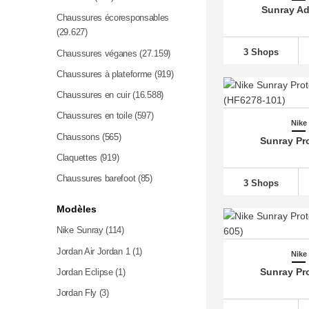
Sunray Ad
Chaussures écoresponsables
(29.627)
3 Shops
Chaussures véganes
(27.159)
Chaussures à plateforme
(919)
Chaussures en cuir
(16.588)
Chaussures en toile
(597)
Nike
Chaussons
(565)
Sunray Pro
Claquettes
(919)
Chaussures barefoot
(85)
3 Shops
Modèles
Nike Sunray (114)
Jordan Air Jordan 1 (1)
Nike
Sunray Pro
Jordan Eclipse (1)
Jordan Fly (3)