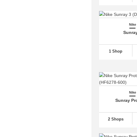
Nike Air Max Plus VII
(12)
Nike Air Max Portal
(31)
Nike Air Max Pulse
(37)
Nike
Sunra
Nike Air Max SC
(110)
Nike Air Max SNDR
(33)
1 Shop
Nike Air Max Thea
(35)
Nike Air Max TL 2.5
(42)
Nike Air Monarch
(26)
Nike Air More Uptempo
(283)
Nike Air Pegasus
(764)
Nike
Nike Air Penny
(59)
Sunray Pro
Nike Air Presto
(181)
Nike Air Rift
(81)
2 Shops
Nike Air Ship (3)
Nike Air Superfly
(42)