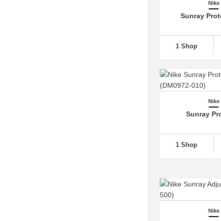
Nike Dunk
(2.619)
Nike
Sunray Prot
Nike Epic React Flyknit
(77)
Nike EXP-X14
(20)
Nike Field General
(126)
1 Shop
Nike Flex Experience
(76)
Nike Flex Runner
(142)
Nike Flyknit
(291)
Nike
Nike Force 58 SB
(58)
Sunray Pro
Nike Free
(794)
Nike Gamma Force
(29)
1 Shop
Nike Gato
(69)
Nike Giannis Immortality
(120)
Nike Go Flyease
(26)
Nike Huarache
(602)
Nike Initiator
(41)
Nike