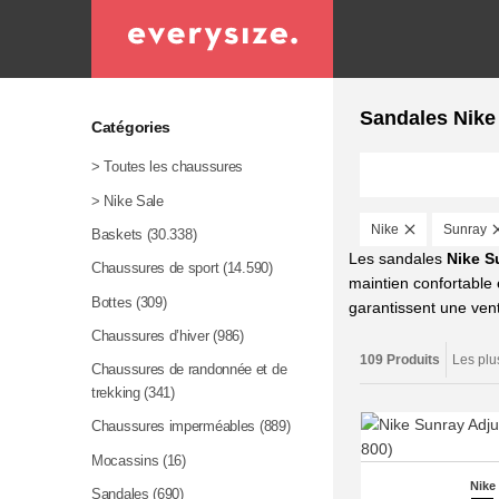
Sandales Nike
Catégories
> Toutes les chaussures
> Nike Sale
Nike
Sunray
Baskets
(30.338)
Les sandales
Nike S
Chaussures de sport
(14.590)
maintien confortable e
Bottes
(309)
garantissent une venti
Chaussures d’hiver
(986)
109 Produits
Les plu
Chaussures de randonnée et de
trekking
(341)
Chaussures imperméables
(889)
Mocassins
(16)
Nike
Sandales
(690)