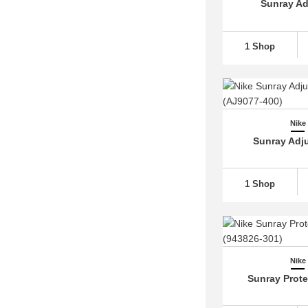
Sunray Ad
Nike Internationalist
(16)
Nike Invincible
(133)
1 Shop
Nike ISPA
(49)
Nike Juniper Trail
(94)
Nike Kawa
(95)
Nike Killshot 2
(89)
Nike
Nike Kobe
(454)
Sunray Adju
Nike LD 1000
(96)
Nike LeBron
(954)
1 Shop
Nike Legend Essential
(64)
Nike Lunar Flow (1)
Nike M2K Tekno
(69)
Nike Manoa
(26)
Nike
Nike MD Valiant
(30)
Sunray Prote
Nike Mercurial
(372)