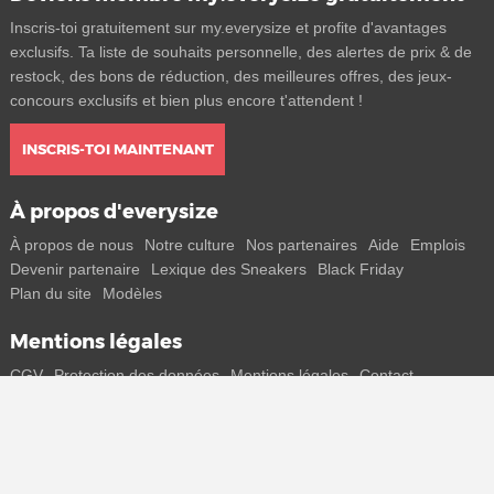
Inscris-toi gratuitement sur my.everysize et profite d'avantages
exclusifs. Ta liste de souhaits personnelle, des alertes de prix & de
restock, des bons de réduction, des meilleures offres, des jeux-
concours exclusifs et bien plus encore t'attendent !
INSCRIS-TOI MAINTENANT
À propos d'everysize
À propos de nous
Notre culture
Nos partenaires
Aide
Emplois
Devenir partenaire
Lexique des Sneakers
Black Friday
Plan du site
Modèles
Mentions légales
CGV
Protection des données
Mentions légales
Contact
Rejoins-nous
Reçois toutes les infos sur les nouveaux sneakers et les sorties
spéciales directement sur ton smartphone.