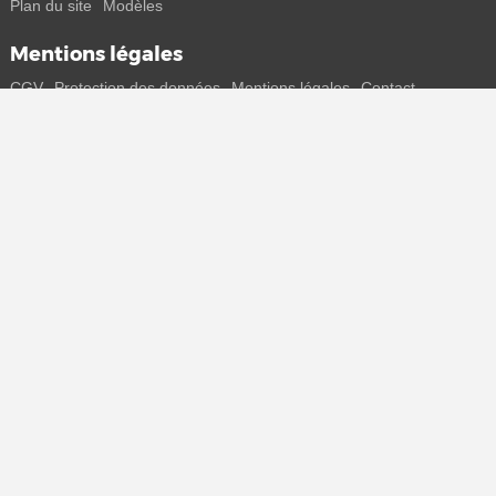
Plan du site
Modèles
Mentions légales
CGV
Protection des données
Mentions légales
Contact
Rejoins-nous
Reçois toutes les infos sur les nouveaux sneakers et les sorties
spéciales directement sur ton smartphone.
* Tous les prix sont indiqués en euros, TVA incluse, plus frais de port
éventuels. Les prix barrés ou les remises en pourcentage se
rapportent toujours au prix de vente conseillé (PPC). Des
modifications temporaires de prix, de délais de livraison et de frais de
port sont possibles.
(plus d'infos)
.