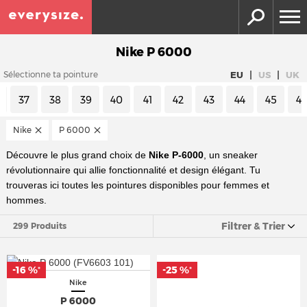
Nike P 6000
|
|
EU
US
UK
Sélectionne ta pointure
37
38
39
40
41
42
43
44
45
4
Nike
P 6000
Découvre le plus grand choix de
Nike P-6000
, un sneaker
révolutionnaire qui allie fonctionnalité et design élégant. Tu
trouveras ici toutes les pointures disponibles pour femmes et
hommes.
Filtrer & Trier
299 Produits
-16 %
-25 %
*
*
Nike
P 6000