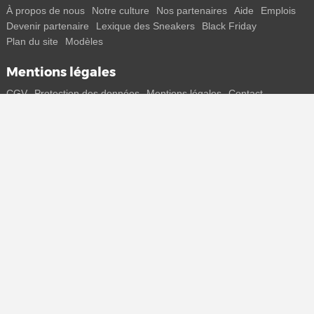
À propos de nous
Notre culture
Nos partenaires
Aide
Emplois
Devenir partenaire
Lexique des Sneakers
Black Friday
Plan du site
Modèles
Mentions légales
CGV
Protection des données
Mentions légales
Contact
Rejoins-nous
Reçois toutes les infos sur les nouveaux sneakers et les sorties
spéciales directement sur ton smartphone.
* Tous les prix sont indiqués en euros, TVA incluse, plus frais de port
éventuels. Les prix barrés ou les remises en pourcentage se
rapportent toujours au prix de vente conseillé (PPC). Des