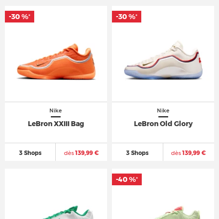
-30 %
-30 %
*
*
Nike
Nike
LeBron XXIII Bag
LeBron Old Glory
3 Shops
dès
139,99 €
3 Shops
dès
139,99 €
-40 %
*