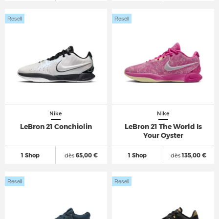
Resell
Resell
Nike
Nike
LeBron 21 Conchiolin
LeBron 21 The World Is
Your Oyster
1 Shop
dès
65,00 €
1 Shop
dès
135,00 €
Resell
Resell