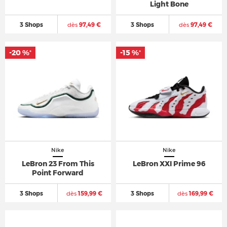
Light Bone
3 Shops
dès
97,49 €
3 Shops
dès
97,49 €
-20 %
-15 %
*
*
Nike
Nike
LeBron 23 From This
LeBron XXI Prime 96
Point Forward
3 Shops
dès
159,99 €
3 Shops
dès
169,99 €