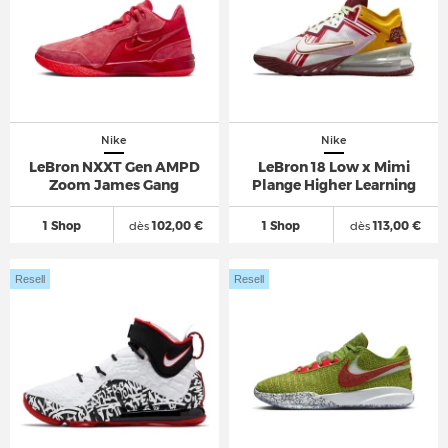
Nike
Nike
LeBron NXXT Gen AMPD
LeBron 18 Low x Mimi
Zoom James Gang
Plange Higher Learning
1 Shop
dès
102,00 €
1 Shop
dès
113,00 €
Resell
Resell