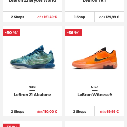
LeBron 22 Bryces World
LeBron TR 1
2 Shops
dès
161,49 €
1 Shop
dès
129,99 €
-50 %
-36 %
*
*
Nike
Nike
LeBron 21 Abalone
LeBron Witness 9
2 Shops
dès
110,00 €
2 Shops
dès
69,99 €