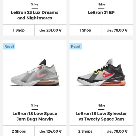
Nike
Nike
LeBron 23 Lux Dreams
LeBron 21 EP
and Nightmares
1 Shop
dès
281,00 €
1 Shop
dès
78,00 €
Resell
Resell
Nike
Nike
LeBron 18 Low Space
LeBron 18 Low Sylvester
Jam Bugs Marvin
vs Tweety Space Jam
2 Shops
dès
124,00 €
2 Shops
dès
78,00 €