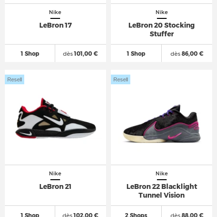
Nike
Nike
LeBron 17
LeBron 20 Stocking
Stuffer
1 Shop
dès
101,00 €
1 Shop
dès
86,00 €
Resell
Resell
Nike
Nike
LeBron 21
LeBron 22 Blacklight
Tunnel Vision
1 Shop
dès
102,00 €
2 Shops
dès
88,00 €