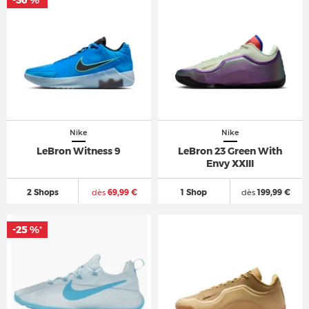
-36 %
*
Nike
Nike
LeBron Witness 9
LeBron 23 Green With
Envy XXIII
2 Shops
dès
69,99 €
1 Shop
dès
199,99 €
-25 %
*