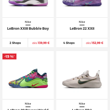
Nike
Nike
LeBron XXIII Bubble Boy
LeBron 22 XXII
2 Shops
dès
139,99 €
4 Shops
dès
152,99 €
-15 %
*
Nike
Nike