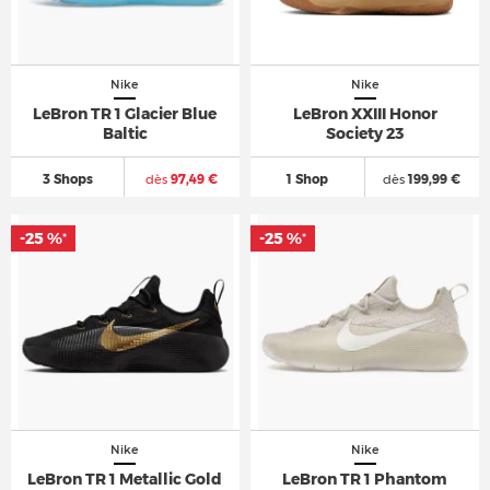
Nike
Nike
LeBron TR 1 Glacier Blue
LeBron XXIII Honor
Baltic
Society 23
3 Shops
dès
97,49 €
1 Shop
dès
199,99 €
-25 %
-25 %
*
*
Nike
Nike
LeBron TR 1 Metallic Gold
LeBron TR 1 Phantom