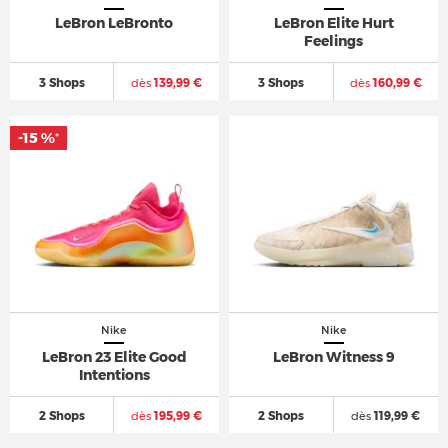
LeBron LeBronto
LeBron Elite Hurt
Feelings
3 Shops
dès
139,99 €
3 Shops
dès
160,99 €
-15 %
*
Nike
Nike
LeBron 23 Elite Good
LeBron Witness 9
Intentions
2 Shops
dès
195,99 €
2 Shops
dès
119,99 €