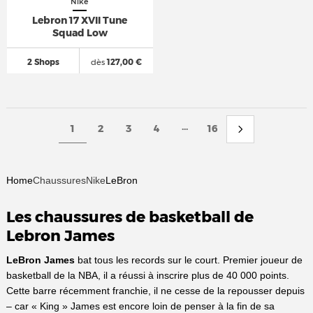
Nike
Lebron 17 XVII Tune
Squad Low
2 Shops
dès
127,00 €
...
1
2
3
4
16
Home
Chaussures
Nike
LeBron
Les chaussures de basketball de
Lebron James
LeBron James
bat tous les records sur le court. Premier joueur de
basketball de la NBA, il a réussi à inscrire plus de 40 000 points.
Cette barre récemment franchie, il ne cesse de la repousser depuis
– car « King » James est encore loin de penser à la fin de sa