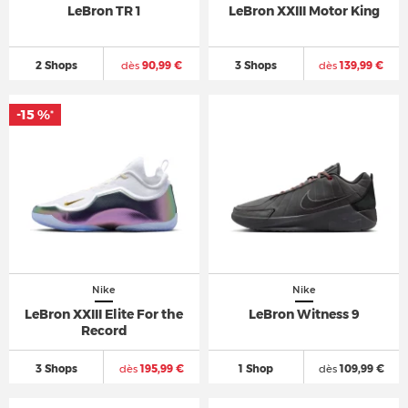
LeBron TR 1
LeBron XXIII Motor King
2 Shops
dès
90,99 €
3 Shops
dès
139,99 €
-15 %
*
Nike
Nike
LeBron XXIII Elite For the
LeBron Witness 9
Record
3 Shops
dès
195,99 €
1 Shop
dès
109,99 €