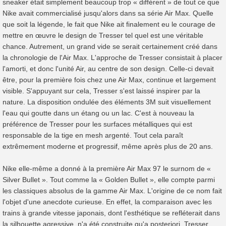
sneaker était simplement beaucoup trop « différent » de tout ce que
Nike
avait commercialisé jusqu'alors dans sa série Air Max. Quelle
que soit la légende, le fait que Nike ait finalement eu le courage de
mettre en œuvre le design de Tresser tel quel est une véritable
chance. Autrement, un grand vide se serait certainement créé dans
la chronologie de l'Air Max. L'approche de Tresser consistait à placer
l'amorti, et donc l'unité Air, au centre de son design. Celle-ci devait
être, pour la première fois chez une Air Max, continue et largement
visible. S'appuyant sur cela, Tresser s'est laissé inspirer par la
nature. La disposition ondulée des éléments 3M suit visuellement
l'eau qui goutte dans un étang ou un lac. C'est à nouveau la
préférence de Tresser pour les surfaces métalliques qui est
responsable de la tige en mesh argenté. Tout cela paraît
extrêmement moderne et progressif, même après plus de 20 ans.
Nike elle-même a donné à la première Air Max 97 le surnom de «
Silver Bullet ». Tout comme la « Golden Bullet », elle compte parmi
les classiques absolus de la gamme Air Max. L'origine de ce nom fait
l'objet d'une anecdote curieuse. En effet, la comparaison avec les
trains à grande vitesse japonais, dont l'esthétique se refléterait dans
la silhouette agressive, n'a été construite qu'a posteriori. Tresser