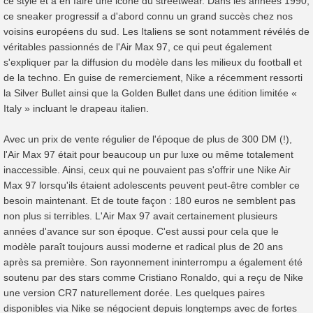
ce style et à en faire une icône du streetwear. Dans les années 1990,
ce sneaker progressif a d'abord connu un grand succès chez nos
voisins européens du sud. Les Italiens se sont notamment révélés de
véritables passionnés de l'Air Max 97, ce qui peut également
s'expliquer par la diffusion du modèle dans les milieux du football et
de la techno. En guise de remerciement, Nike a récemment ressorti
la Silver Bullet ainsi que la Golden Bullet dans une édition limitée «
Italy » incluant le drapeau italien.
Avec un prix de vente régulier de l'époque de plus de 300 DM (!),
l'Air Max 97 était pour beaucoup un pur luxe ou même totalement
inaccessible. Ainsi, ceux qui ne pouvaient pas s'offrir une Nike Air
Max 97 lorsqu'ils étaient adolescents peuvent peut-être combler ce
besoin maintenant. Et de toute façon : 180 euros ne semblent pas
non plus si terribles. L'Air Max 97 avait certainement plusieurs
années d'avance sur son époque. C'est aussi pour cela que le
modèle paraît toujours aussi moderne et radical plus de 20 ans
après sa première. Son rayonnement ininterrompu a également été
soutenu par des stars comme Cristiano Ronaldo, qui a reçu de Nike
une version CR7 naturellement dorée. Les quelques paires
disponibles via Nike se négocient depuis longtemps avec de fortes