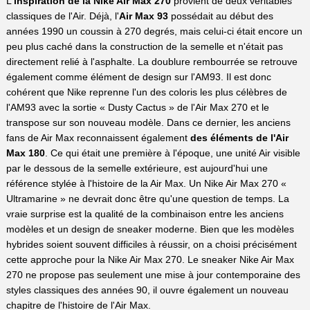
L'
inspiration de la Nike Air Max 270
provient de deux véritables
classiques de l'Air. Déjà, l'
Air Max 93
possédait au début des
années 1990 un coussin à 270 degrés, mais celui-ci était encore un
peu plus caché dans la construction de la semelle et n'était pas
directement relié à l'asphalte. La doublure rembourrée se retrouve
également comme élément de design sur l'AM93. Il est donc
cohérent que Nike reprenne l'un des coloris les plus célèbres de
l'AM93 avec la sortie « Dusty Cactus » de l'Air Max 270 et le
transpose sur son nouveau modèle. Dans ce dernier, les anciens
fans de Air Max reconnaissent également
des éléments de l'Air
Max 180
. Ce qui était une première à l'époque, une unité Air visible
par le dessous de la semelle extérieure, est aujourd'hui une
référence stylée à l'histoire de la Air Max. Un Nike Air Max 270 «
Ultramarine » ne devrait donc être qu'une question de temps. La
vraie surprise est la qualité de la combinaison entre les anciens
modèles et un design de sneaker moderne. Bien que les modèles
hybrides soient souvent difficiles à réussir, on a choisi précisément
cette approche pour la Nike Air Max 270. Le sneaker Nike Air Max
270 ne propose pas seulement une mise à jour contemporaine des
styles classiques des années 90, il ouvre également un nouveau
chapitre de l'histoire de l'Air Max.