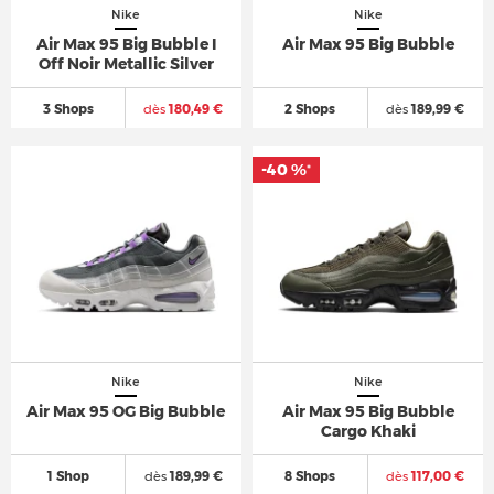
Nike
Nike
Air Max 95 Big Bubble I
Air Max 95 Big Bubble
Off Noir Metallic Silver
3 Shops
dès
180,49 €
2 Shops
dès
189,99 €
-40 %
*
Nike
Nike
Air Max 95 OG Big Bubble
Air Max 95 Big Bubble
Cargo Khaki
1 Shop
dès
189,99 €
8 Shops
dès
117,00 €