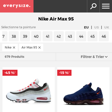
Nike Air Max 95
|
|
EU
US
UK
Sélectionne ta pointure
37
38
39
40
41
42
43
44
45
46
Nike
Air Max 95
Filtrer & Trier
679 Produits
-45 %
-15 %
*
*