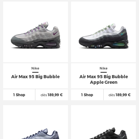
Nike
Nike
Air Max 95 Big Bubble
Air Max 95 Big Bubble
Apple Green
1 Shop
dès
189,99 €
1 Shop
dès
189,99 €