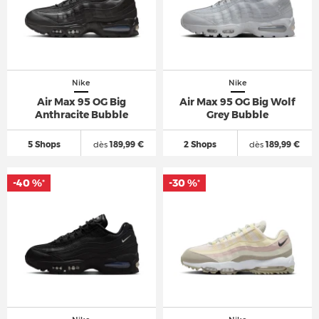
Nike
Nike
Air Max 95 OG Big
Air Max 95 OG Big Wolf
Anthracite Bubble
Grey Bubble
5 Shops
dès
189,99 €
2 Shops
dès
189,99 €
-40 %
-30 %
*
*