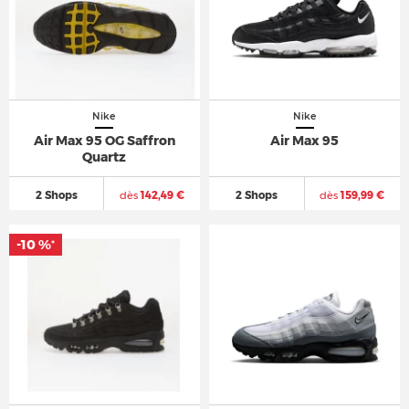
Nike
Nike
Air Max 95 OG Saffron
Air Max 95
Quartz
2 Shops
dès
142,49 €
2 Shops
dès
159,99 €
-10 %
*