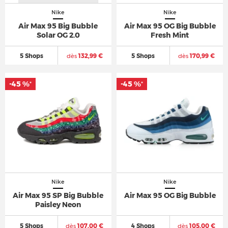
Nike
Nike
Air Max 95 Big Bubble
Air Max 95 OG Big Bubble
Solar OG 2.0
Fresh Mint
5 Shops
dès
132,99 €
5 Shops
dès
170,99 €
-45 %
-45 %
*
*
Nike
Nike
Air Max 95 SP Big Bubble
Air Max 95 OG Big Bubble
Paisley Neon
5 Shops
dès
107,00 €
4 Shops
dès
105,00 €