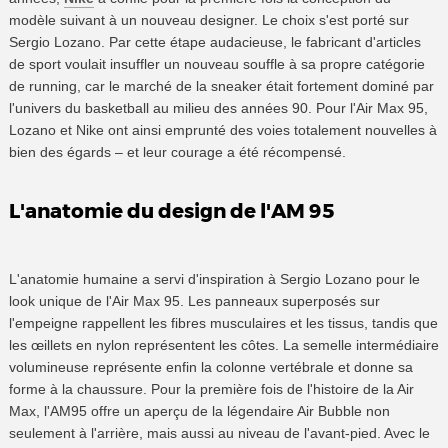
modèle suivant à un nouveau designer. Le choix s'est porté sur
Sergio Lozano. Par cette étape audacieuse, le fabricant d'articles
de sport voulait insuffler un nouveau souffle à sa propre catégorie
de running, car le marché de la sneaker était fortement dominé par
l'univers du basketball au milieu des années 90. Pour l'Air Max 95,
Lozano et Nike ont ainsi emprunté des voies totalement nouvelles à
bien des égards – et leur courage a été récompensé.
L'anatomie du design de l'AM 95
L'anatomie humaine a servi d'inspiration à Sergio Lozano pour le
look unique de l'Air Max 95. Les panneaux superposés sur
l'empeigne rappellent les fibres musculaires et les tissus, tandis que
les œillets en nylon représentent les côtes. La semelle intermédiaire
volumineuse représente enfin la colonne vertébrale et donne sa
forme à la chaussure. Pour la première fois de l'histoire de la Air
Max, l'AM95 offre un aperçu de la légendaire Air Bubble non
seulement à l'arrière, mais aussi au niveau de l'avant-pied. Avec le