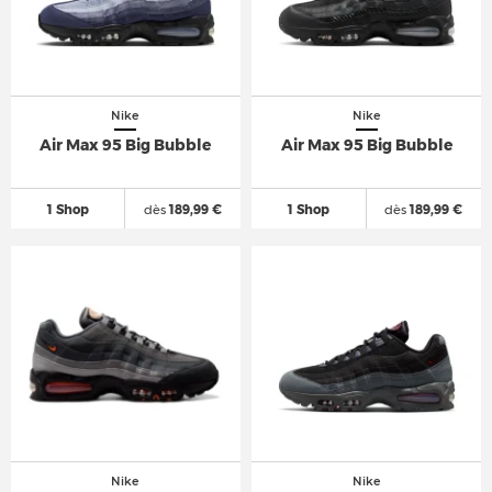
Nike
Nike
Air Max 95 Big Bubble
Air Max 95 Big Bubble
1 Shop
dès
189,99 €
1 Shop
dès
189,99 €
Nike
Nike