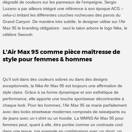
dégradé de couleurs sur les panneaux de l'empeigne, Sergio
Lozano a par ailleurs intégré une référence à son époque ACG –
celui-ci imitant les différentes couches rocheuses des parois du
Grand Canyon. De manière très subtile, le designer utilise sur l'Air
Max 95 le branding obligatoire : seul le talon arbore le logo Nike, le
célèbre Swoosh.
L'Air Max 95 comme pièce maîtresse de
style pour femmes & hommes
Qu'il soit dans des couleurs sobres ou dans des designs
exceptionnels, la Nike Air Max 95 est toujours une affirmation de
style claire. Grâce à sa forme dynamique et son esthétique de
performance, elle apporte une touche sportswear décontractée à
chaque look. Pour les hommes, l'Air Max 95 se marie parfaitement
avec des looks streetwear modernes composés de sweatpants ou
de jeans avec un t-shirt ou un hoodie. La WMNS Air Max 95 pour
femmes peut, quant à elle, être portée comme un contraste cool
dans une tenue, par exemple en combinaison avec un short, un