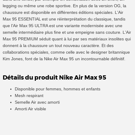
legging ou même une robe sportive. En plus de la version OG, la
chaussure est disponible en différentes éditions spéciales. L'Air
Max 95 ESSENTIAL est une réinterprétation du classique, tandis
que l'Air Max 95 ULTRA est une variante modernisée avec une
semelle intermédiaire plus fine et une empeigne sans couture. L'Air
Max 95 PREMIUM séduit quant à lui par ses matériaux insolites qui
donnent à la chaussure un tout nouveau caractère. Et des
collaborations spéciales, comme celle avec le designer britannique
Kim Jones, font de la Nike Air Max 95 un incontournable définitif.
Détails du produit Nike Air Max 95
Disponible pour femmes, hommes et enfants
Mesh respirant
Semelle Air avec amorti
Amorti Air visible