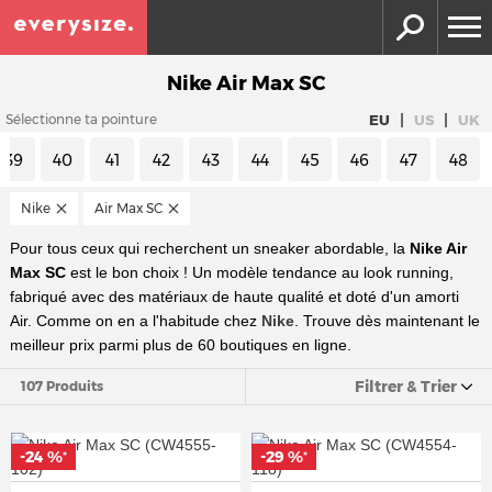
Nike Air Max SC
|
|
EU
US
UK
Sélectionne ta pointure
39
40
41
42
43
44
45
46
47
48
Nike
Air Max SC
Pour tous ceux qui recherchent un sneaker abordable, la
Nike Air
Max SC
est le bon choix ! Un modèle tendance au look running,
fabriqué avec des matériaux de haute qualité et doté d'un amorti
Air. Comme on en a l'habitude chez
Nike
. Trouve dès maintenant le
meilleur prix parmi plus de 60 boutiques en ligne.
Filtrer & Trier
107 Produits
-24 %
-29 %
*
*