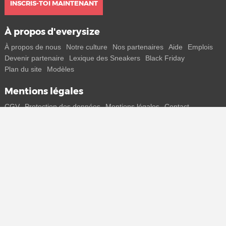
INSCRIS-TOI MAINTENANT
À propos d'everysize
À propos de nous
Notre culture
Nos partenaires
Aide
Emplois
Devenir partenaire
Lexique des Sneakers
Black Friday
Plan du site
Modèles
Mentions légales
CGV
Protection des données
Mentions légales
Contact
Rejoins-nous
Reçois toutes les infos sur les nouveaux sneakers et les sorties
spéciales directement sur ton smartphone.