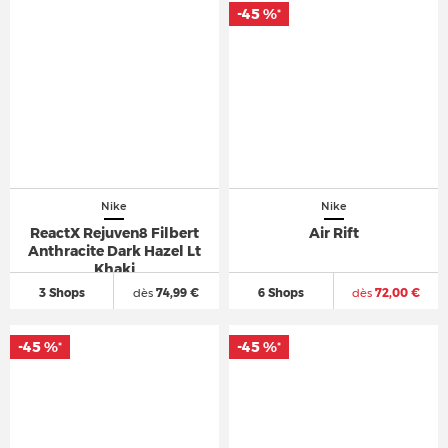
-45 %
*
Nike
Nike
ReactX Rejuven8 Filbert
Air Rift
Anthracite Dark Hazel Lt
Khaki
3 Shops
dès
74,99 €
6 Shops
dès
72,00 €
-45 %
-45 %
*
*