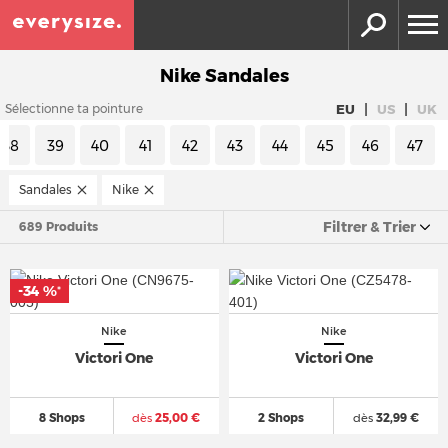
Nike Sandales
|
|
EU
US
UK
Sélectionne ta pointure
38
39
40
41
42
43
44
45
46
47
Sandales
Nike
Filtrer & Trier
689 Produits
-34 %
*
Nike
Nike
Victori One
Victori One
8 Shops
dès
25,00 €
2 Shops
dès
32,99 €