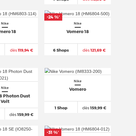
-24 %
*
Nike
Nike
mero 18
Vomero 18
dès
119,94 €
6 Shops
dès
121,69 €
Nike
Nike
Vomero
8 Photon Dust
Volt
1 Shop
dès
159,99 €
dès
159,99 €
-31 %
*