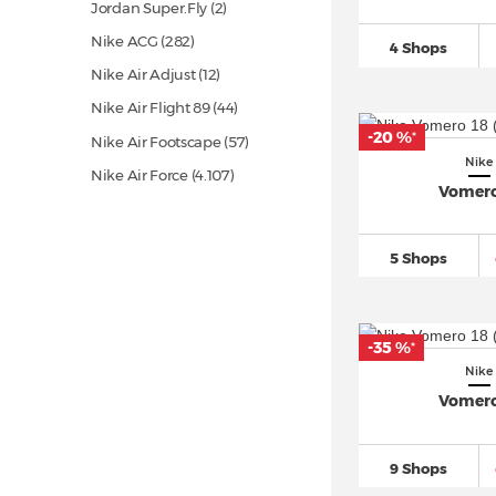
Jordan Super.Fly (2)
Nike ACG
(282)
4 Shops
Nike Air Adjust
(12)
Nike Air Flight 89
(44)
-20 %
*
Nike Air Footscape
(57)
Nike
Nike Air Force
(4.107)
Vomero
Nike Air Humara
(37)
Nike Air Kukini
(14)
5 Shops
Nike Air Mariah
(11)
Nike Air Max
(1.835)
Nike Air Max 1
(831)
-35 %
*
Nike
Nike Air Max 180
(27)
Vomero
Nike Air Max 270
(656)
Nike Air Max 720
(120)
9 Shops
Nike Air Max 90
(1.461)