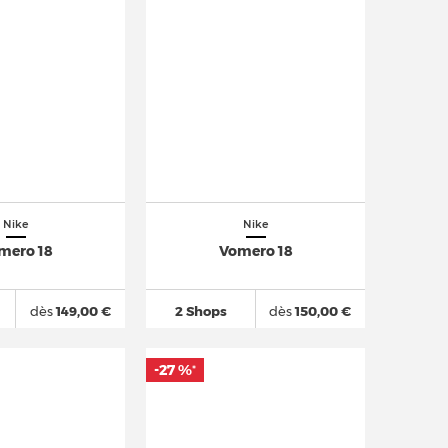
Nike
Nike
mero 18
Vomero 18
dès
149,00 €
2 Shops
dès
150,00 €
-27 %
*