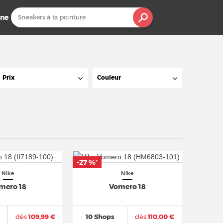
ine
Prix
Couleur
-27 %
*
Nike
Nike
mero 18
Vomero 18
dès
109,99 €
10 Shops
dès
110,00 €