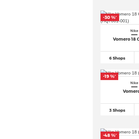
Nike Air Max 95
(774)
Nike Air Max 96
(46)
-30 %
*
Nike Air Max 97
(560)
Nike
Nike Air Max 98
(110)
Vomero 18 
Nike Air Max Command
(32)
Nike Air Max Dia
(16)
6 Shops
Nike Air Max DN
(164)
Nike Air Max Excee
(87)
-19 %
*
Nike Air Max Furyosa
(14)
Nike
Nike Air Max Genome
(28)
Vomero
Nike Air Max Light
(84)
Nike Air Max LTD
(30)
3 Shops
Nike Air Max Moto 2K
(88)
Nike Air Max Muse
(49)
-48 %
*
Nike Air Max Plus
(707)