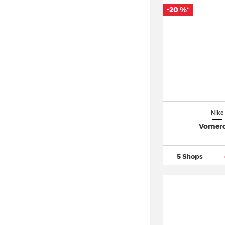
Nike Dunk
(2.618)
-20 %
*
Nike Epic React Flyknit
(76)
Nike EXP-X14
(20)
Nike Field General
(126)
Nike Flex Experience
(76)
Nike Flex Runner
(143)
Nike Flyknit
(291)
Nike Force 58 SB
(58)
Nike
Nike Free
(795)
Vomero
Nike Gamma Force
(29)
Nike Gato
(69)
5 Shops
Nike Giannis Immortality
(119)
Nike Go Flyease
(26)
Nike Huarache
(601)
Nike Initiator
(41)