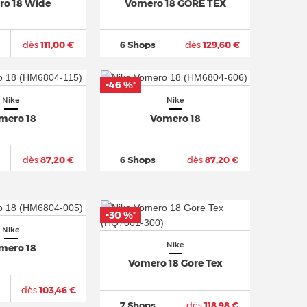
o 18 Wide
Vomero 18 GORE TEX
dès
111,00 €
6 Shops
dès
129,60 €
-46 %
*
Nike
Nike
mero 18
Vomero 18
dès
87,20 €
6 Shops
dès
87,20 €
-30 %
*
Nike
Nike
mero 18
Vomero 18 Gore Tex
dès
103,46 €
7 Shops
dès
118,98 €