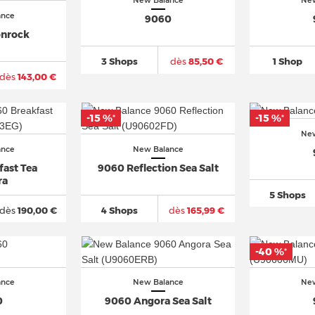
New Balance
New
ance
9060
nrock
3 Shops
dès
85,50 €
1 Shop
dès
143,00 €
-15 %
-15 %
*
*
New
ance
New Balance
fast Tea
9060 Reflection Sea Salt
ra
5 Shops
dès
190,00 €
4 Shops
dès
165,99 €
-40 %
*
ance
New Balance
New
0
9060 Angora Sea Salt