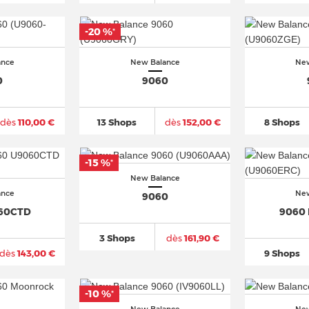
-20 %
*
ance
New Balance
New
0
9060
dès
110,00 €
13 Shops
dès
152,00 €
8 Shops
-15 %
*
New Balance
ance
New
9060
60CTD
9060
3 Shops
dès
161,90 €
dès
143,00 €
9 Shops
-10 %
*