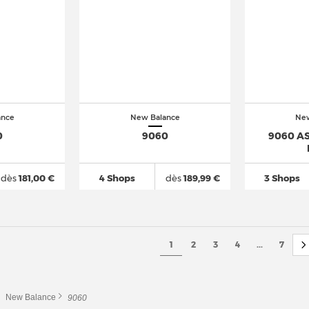
ance
New Balance
New
0
9060
9060 AS
dès
181,00 €
4 Shops
dès
189,99 €
3 Shops
1
2
3
4
...
7
New Balance
9060