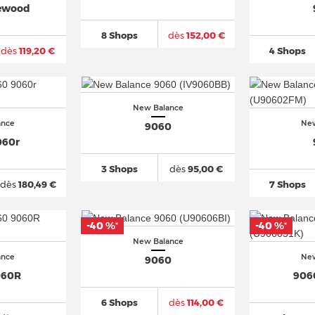
ewood
8 Shops
dès
152,00 €
dès
119,20 €
4 Shops
New Balance
ance
New
9060
060r
3 Shops
dès
95,00 €
dès
180,49 €
7 Shops
-40 %
-40 %
*
*
New Balance
ance
New
9060
060R
906
6 Shops
dès
114,00 €