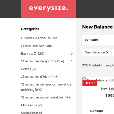
New Balance
Catégories
> Toutes les chaussures
pointure
> New Balance Sale
New Balance
Baskets
(7.629)
Chaussures de sport
(2.064)
378 Produits
Les pl
Bottes
(27)
Chaussures d’hiver
(128)
-10 %
*
Chaussures de randonnée et de
New Bal
trekking
(109)
906
Chaussures imperméables
(149)
Mocassins
(22)
8 Shops
Sandales
(96)