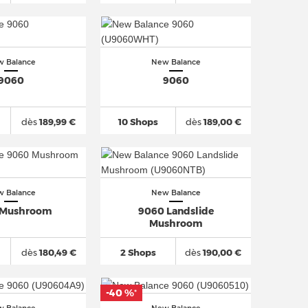
 Balance
New Balance
9060
9060
dès
189,99 €
10 Shops
dès
189,00 €
 Balance
New Balance
 Mushroom
9060 Landslide
Mushroom
dès
180,49 €
2 Shops
dès
190,00 €
-40 %
*