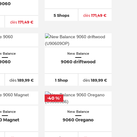
9060
5 Shops
dès
171,49 €
dès
171,49 €
 Balance
New Balance
9060
9060 driftwood
dès
189,99 €
1 Shop
dès
189,99 €
-40 %
*
 Balance
New Balance
0 Magnet
9060 Oregano