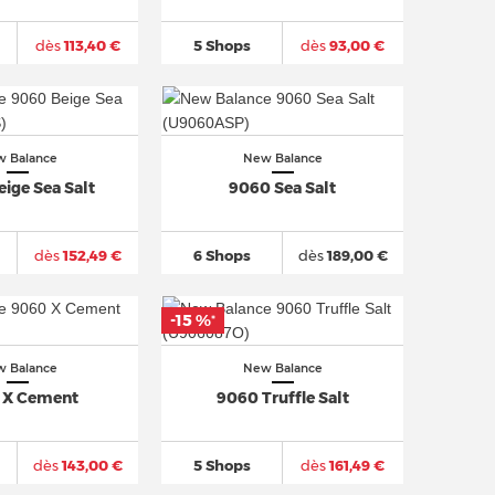
dès
113,40 €
5 Shops
dès
93,00 €
 Balance
New Balance
ige Sea Salt
9060 Sea Salt
dès
152,49 €
6 Shops
dès
189,00 €
-15 %
*
 Balance
New Balance
 X Cement
9060 Truffle Salt
dès
143,00 €
5 Shops
dès
161,49 €