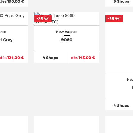
dès
190,00 €
9 Shops
-25 %
-25 %
*
*
ance
New Balance
l Grey
9060
dès
124,00 €
4 Shops
dès
143,00 €
New
4 Shops