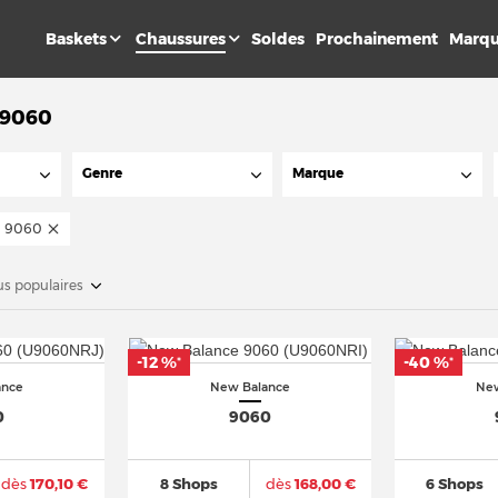
Baskets
Chaussures
Soldes
Prochainement
Marqu
 9060
Genre
Marque
9060
us populaires
-12 %
-40 %
*
*
ance
New Balance
New
0
9060
dès
170,10 €
8 Shops
dès
168,00 €
6 Shops