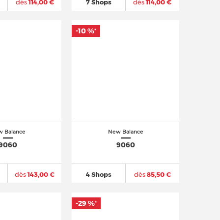
dès
114,00 €
7 Shops
dès
114,00 €
-10 %
*
 Balance
New Balance
9060
9060
dès
143,00 €
4 Shops
dès
85,50 €
-29 %
*