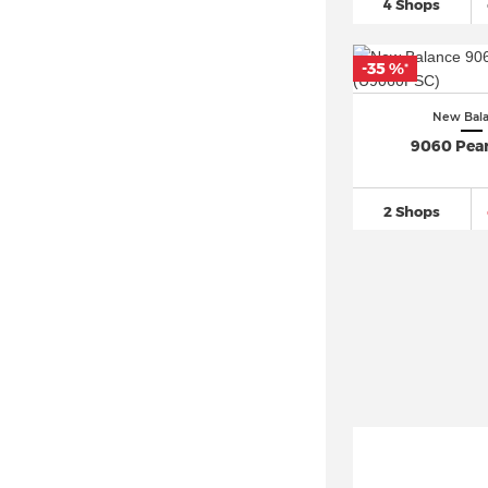
New Balance Rainier
(15)
4 Shops
New Balance RC30
(12)
New Balance RC42
(17)
-35 %
*
New Balance T500
(51)
New Bal
New Balance TWO WXY
(56)
9060 Pear
New Balance Vision Racer
(14)
New Balance X-90
(37)
2 Shops