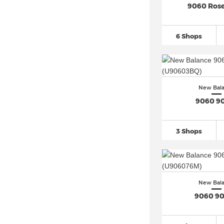
9060 Ros
New Balance Abzorb 2000
(35)
New Balance Arishi (4)
6 Shops
New Balance Coast (2)
New Balance Cruz (4)
New Balance CT302
(35)
New Balance Fresh-Foam
(884)
New Bal
9060 9
New Balance FuelCell
(438)
New Balance Hanzo (2)
3 Shops
New Balance Hierro (3)
New Balance KAWHI
(54)
New Balance Lazr (3)
New Balance ML408 (3)
New Bal
New Balance Nitrel
(43)
9060 9
New Balance Pacer (1)