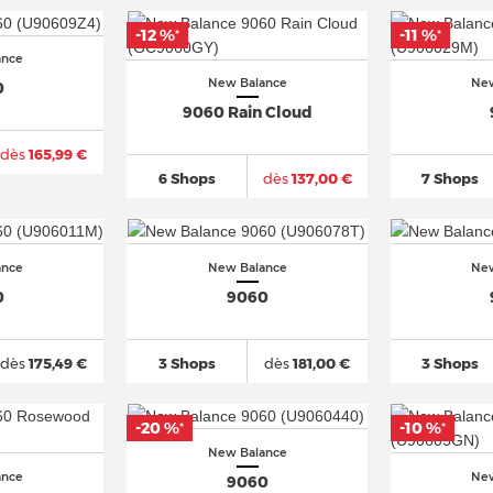
-12 %
-11 %
*
*
ance
New Balance
New
0
9060 Rain Cloud
dès
165,99 €
6 Shops
dès
137,00 €
7 Shops
ance
New Balance
New
0
9060
dès
175,49 €
3 Shops
dès
181,00 €
3 Shops
-20 %
-10 %
*
*
New Balance
ance
New
9060