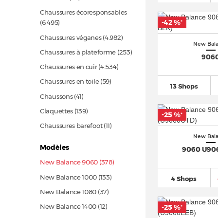
Chaussures écoresponsables
-42 %
(6.495)
*
Chaussures véganes
(4.982)
New Bal
Chaussures à plateforme
(253)
906
Chaussures en cuir
(4.534)
Chaussures en toile
(59)
13 Shops
Chaussons
(41)
Claquettes
(139)
-25 %
*
Chaussures barefoot
(11)
New Bal
Modèles
9060 U90
New Balance 9060 (378)
New Balance 1000
(133)
4 Shops
New Balance 1080
(37)
New Balance 1400
(12)
-25 %
*