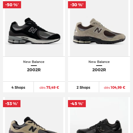
-50 %
-30 %
*
*
New Balance
New Balance
2002R
2002R
4 Shops
dès
75,49 €
2 Shops
dès
104,99 €
-53 %
-45 %
*
*