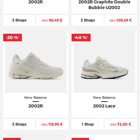
2002R
2002R Graphite Double
Bubble U2002
3 Shops
dès
90,49 €
3 Shops
dès
105,49 €
-20 %
-40 %
*
*
New Balance
New Balance
2002R
2002 Lace
3 Shops
dès
119,95 €
1 Shop
dès
72,00 €