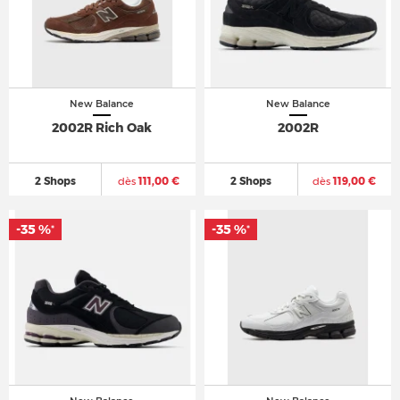
New Balance
New Balance
2002R Rich Oak
2002R
2 Shops
dès
111,00 €
2 Shops
dès
119,00 €
-35 %
-35 %
*
*