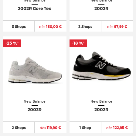
New Balance
New Balance
2002R Gore Tex
2002R
3 Shops
dès
130,00 €
2 Shops
dès
97,99 €
-25 %
-18 %
*
*
New Balance
New Balance
2002R
2002R
2 Shops
dès
119,90 €
1 Shop
dès
122,95 €