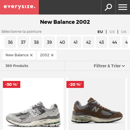
New Balance 2002
|
|
EU
US
UK
Sélectionne ta pointure
36
37
38
39
40
41
42
43
44
4
New Balance
2002
Filtrer & Trier
369 Produits
-30 %
-20 %
*
*