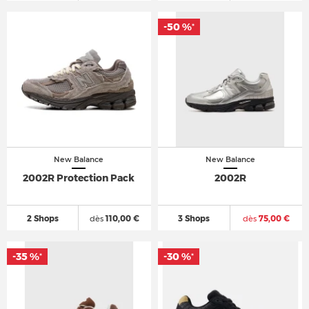
-50 %
*
New Balance
New Balance
2002R Protection Pack
2002R
2 Shops
dès
110,00 €
3 Shops
dès
75,00 €
-35 %
-30 %
*
*