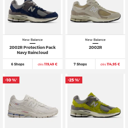
New Balance
New Balance
2002R Protection Pack
2002R
Navy Raincloud
6 Shops
dès
119,49 €
7 Shops
dès
114,95 €
-10 %
-25 %
*
*