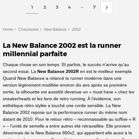
...
1
2
3
4
7
Home
Chaussures
New Balance
2002
La New Balance 2002 est la runner
millennial parfaite
‌Chaque chose en son temps. Et parfois, le succès n'arrive qu'au
second essai. La
New Balance 2002R
en est le meilleur exemple.
Quand
New Balance
a relancé la runner moderne dans une
version légèrement modifiée environ dix ans après sa première
sortie, la silhouette est aussitôt devenue un « must have » chez les
sneakerheads et les fans de retro running. À l'évidence, son
esthétique rétro stylée a touché une corde sensible. La New
Balance 2002 repose sur la performance runner du même nom
datant de 2010. Pour le retour rétro – reconnaissable au suffixe « R
» – l'unité de semelle a entre autres été retravaillée. Elle provient
désormais de la New Balance 860v2, qui appartient elle aussi à la