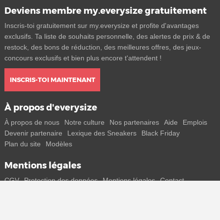
Deviens membre my.everysize gratuitement
Inscris-toi gratuitement sur my.everysize et profite d'avantages
exclusifs. Ta liste de souhaits personnelle, des alertes de prix & de
restock, des bons de réduction, des meilleures offres, des jeux-
concours exclusifs et bien plus encore t'attendent !
INSCRIS-TOI MAINTENANT
À propos d'everysize
À propos de nous
Notre culture
Nos partenaires
Aide
Emplois
Devenir partenaire
Lexique des Sneakers
Black Friday
Plan du site
Modèles
Mentions légales
CGV
Protection des données
Mentions légales
Contact
Rejoins-nous
Reçois toutes les infos sur les nouveaux sneakers et les sorties