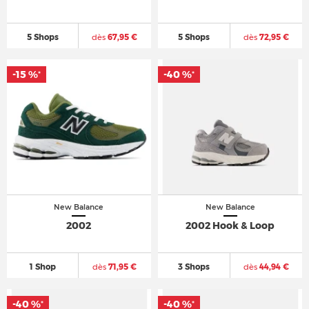
5 Shops
dès
67,95 €
5 Shops
dès
72,95 €
-15 %
-40 %
*
*
New Balance
New Balance
2002
2002 Hook & Loop
1 Shop
dès
71,95 €
3 Shops
dès
44,94 €
-40 %
-40 %
*
*