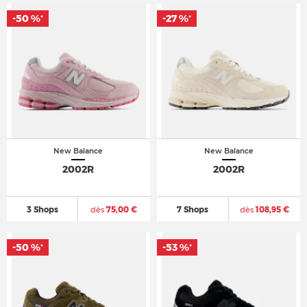
-50 %
-27 %
*
*
New Balance
New Balance
2002R
2002R
3 Shops
dès
75,00 €
7 Shops
dès
108,95 €
-50 %
-53 %
*
*