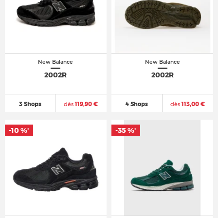
New Balance
New Balance
2002R
2002R
3 Shops
dès
119,90 €
4 Shops
dès
113,00 €
-10 %
-35 %
*
*