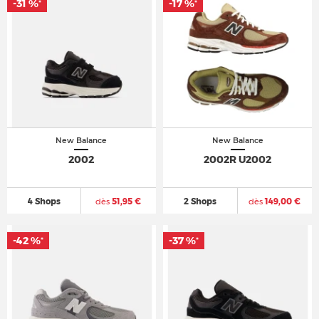
-31 %
-17 %
*
*
New Balance
New Balance
2002
2002R U2002
4 Shops
dès
51,95 €
2 Shops
dès
149,00 €
-42 %
-37 %
*
*