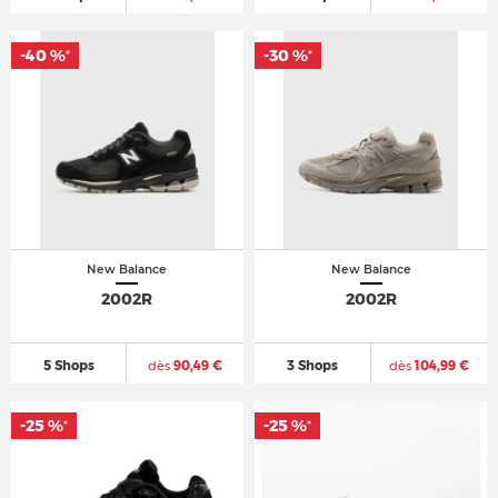
-40 %
-30 %
*
*
New Balance
New Balance
2002R
2002R
5 Shops
dès
90,49 €
3 Shops
dès
104,99 €
-25 %
-25 %
*
*