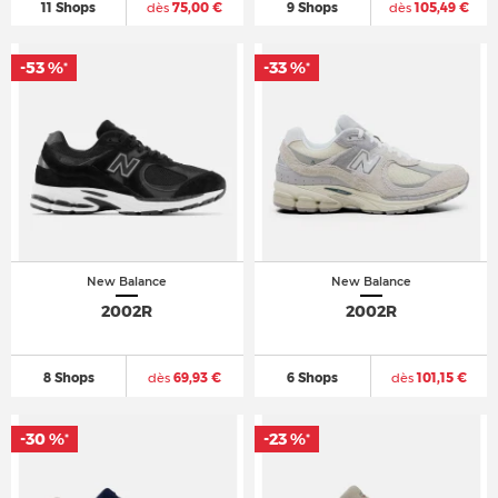
11 Shops
dès
75,00 €
9 Shops
dès
105,49 €
-53 %
-33 %
*
*
New Balance
New Balance
2002R
2002R
8 Shops
dès
69,93 €
6 Shops
dès
101,15 €
-30 %
-23 %
*
*