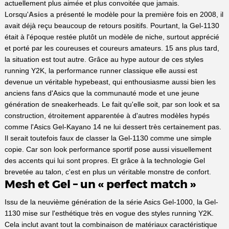
actuellement plus aimée et plus convoitée que jamais.
Lorsqu'
Asics
a présenté le modèle pour la première fois en 2008, il
avait déjà reçu beaucoup de retours positifs. Pourtant, la Gel-1130
était à l'époque restée plutôt un modèle de niche, surtout apprécié
et porté par les coureuses et coureurs amateurs. 15 ans plus tard,
la situation est tout autre. Grâce au hype autour de ces styles
running Y2K, la performance runner classique elle aussi est
devenue un véritable hypebeast, qui enthousiasme aussi bien les
anciens fans d'Asics que la communauté mode et une jeune
génération de sneakerheads. Le fait qu'elle soit, par son look et sa
construction, étroitement apparentée à d'autres modèles hypés
comme l'Asics Gel-Kayano 14 ne lui dessert très certainement pas.
Il serait toutefois faux de classer la Gel-1130 comme une simple
copie. Car son look performance sportif pose aussi visuellement
des accents qui lui sont propres. Et grâce à la technologie Gel
brevetée au talon, c'est en plus un véritable monstre de confort.
Mesh et Gel – un « perfect match »
Issu de la neuvième génération de la série Asics Gel-1000, la Gel-
1130 mise sur l'esthétique très en vogue des styles running Y2K.
Cela inclut avant tout la combinaison de matériaux caractéristique