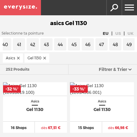
asics Gel 1130
|
|
EU
US
UK
Sélectionne ta pointure
40
41
42
43
44
45
46
47
48
49
Asics
Gel 1130
Filtrer & Trier
252 Produits
-32 %
-33 %
*
*
Asics
Asics
Gel 1130
Gel 1130
16 Shops
dès
67,51 €
15 Shops
dès
66,98 €