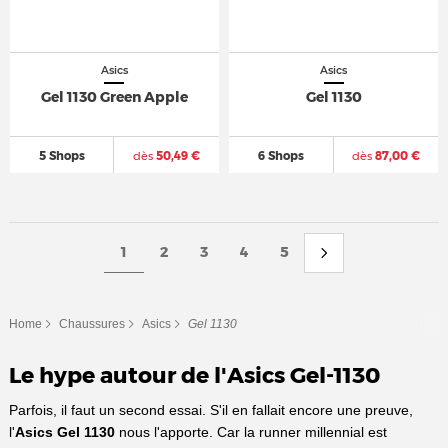
Asics
Asics
Gel 1130 Green Apple
Gel 1130
5 Shops
dès
50,49 €
6 Shops
dès
87,00 €
1
2
3
4
5
Home
Chaussures
Asics
Gel 1130
Le hype autour de l'Asics Gel-1130
Parfois, il faut un second essai. S'il en fallait encore une preuve,
l'
Asics Gel 1130
nous l'apporte. Car la runner millennial est