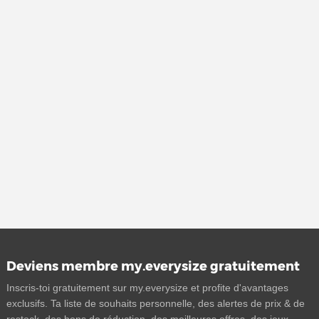
Deviens membre my.everysize gratuitement
Inscris-toi gratuitement sur my.everysize et profite d'avantages
exclusifs. Ta liste de souhaits personnelle, des alertes de prix & de