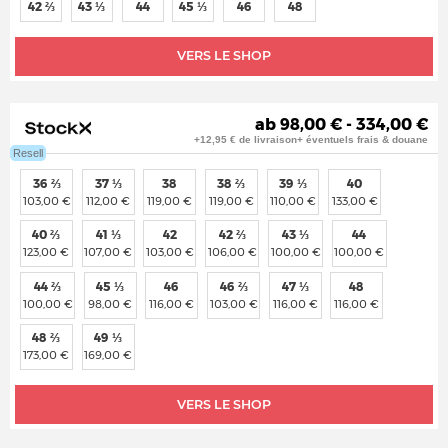
42 ⅔
43 ⅓
44
45 ⅓
46
48
VERS LE SHOP
ab 98,00 € - 334,00 €
+12,95 € de livraison+ éventuels frais & douane
Resell
36 ⅔
37 ⅓
38
38 ⅔
39 ⅓
40
103,00 €
112,00 €
119,00 €
119,00 €
110,00 €
133,00 €
40 ⅔
41 ⅓
42
42 ⅔
43 ⅓
44
123,00 €
107,00 €
103,00 €
106,00 €
100,00 €
100,00 €
44 ⅔
45 ⅓
46
46 ⅔
47 ⅓
48
100,00 €
98,00 €
116,00 €
103,00 €
116,00 €
116,00 €
48 ⅔
49 ⅓
173,00 €
169,00 €
VERS LE SHOP