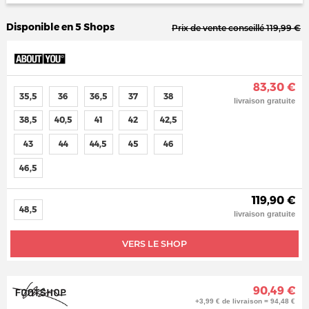
Disponible en 5 Shops
Prix de vente conseillé 119,99 €
83,30 €
35,5
36
36,5
37
38
livraison gratuite
38,5
40,5
41
42
42,5
43
44
44,5
45
46
46,5
119,90 €
48,5
livraison gratuite
VERS LE SHOP
90,49 €
+3,99 € de livraison = 94,48 €