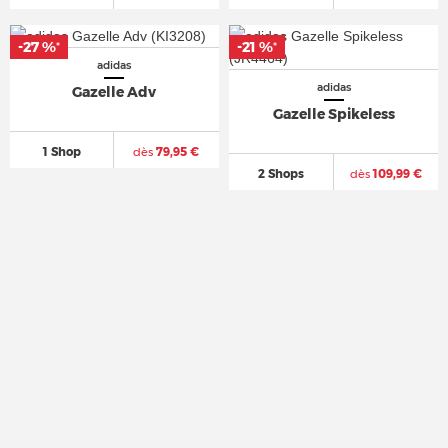
-27 %
-27 %
-21 %
-21 %
*
*
*
*
adidas
adidas
Gazelle Adv
Gazelle Spikeless
1 Shop
dès
79,95 €
2 Shops
dès
109,99 €