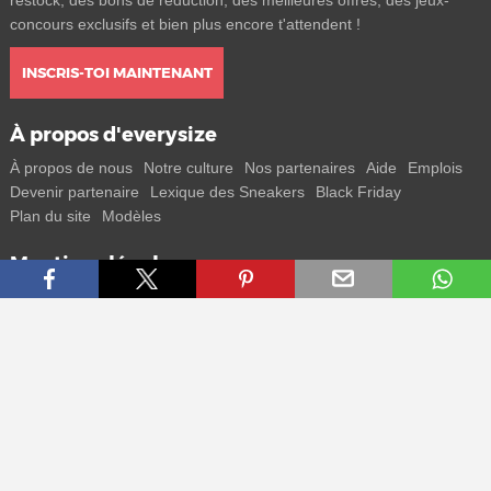
restock, des bons de réduction, des meilleures offres, des jeux-
concours exclusifs et bien plus encore t'attendent !
INSCRIS-TOI MAINTENANT
À propos d'everysize
À propos de nous
Notre culture
Nos partenaires
Aide
Emplois
Devenir partenaire
Lexique des Sneakers
Black Friday
Plan du site
Modèles
Mentions légales
CGV
Protection des données
Mentions légales
Contact
Rejoins-nous
Reçois toutes les infos sur les nouveaux sneakers et les sorties
spéciales directement sur ton smartphone.