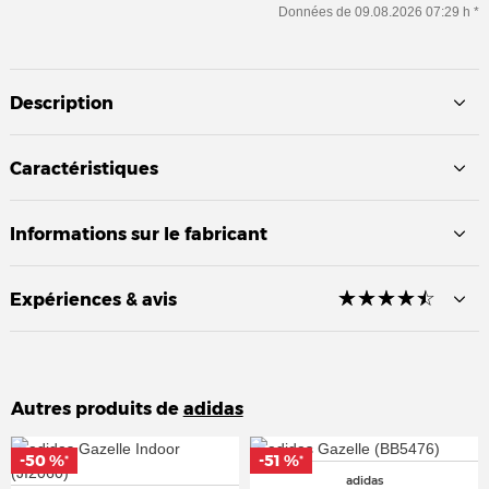
Données de 09.08.2026 07:29 h *
Description
Caractéristiques
Informations sur le fabricant
☆
★
☆
★
☆
★
☆
★
☆
★
Expériences & avis
Autres produits de
adidas
-50 %
-50 %
-51 %
-51 %
*
*
*
*
adidas