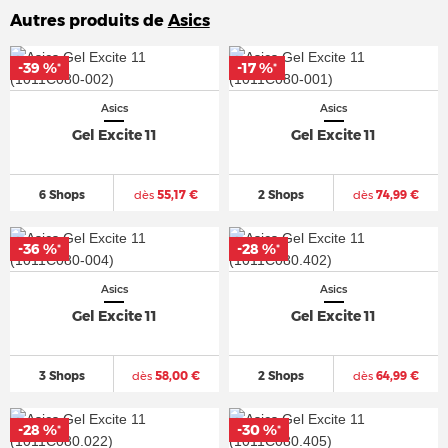
Autres produits de
Asics
-39 %
-39 %
-17 %
-17 %
*
*
*
*
Asics
Asics
Gel Excite 11
Gel Excite 11
6 Shops
dès
55,17 €
2 Shops
dès
74,99 €
-36 %
-36 %
-28 %
-28 %
*
*
*
*
Asics
Asics
Gel Excite 11
Gel Excite 11
3 Shops
dès
58,00 €
2 Shops
dès
64,99 €
-28 %
-28 %
-30 %
-30 %
*
*
*
*