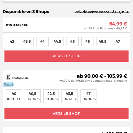
Disponible en 3 Shops
Prix de vente conseillé 89,99 €
64,99 €
+4,99 € de livraison = 69,98 €
42
43,5
44
44,5
45
46
46,5
47
VERS LE SHOP
ab 90,00 € - 105,99 €
+0,00 € de livraison+ éventuels frais & douane
Resell
40
40,5
42,5
43,5
47
106,00 €
106,00 €
90,00 €
100,00 €
106,00 €
VERS LE SHOP