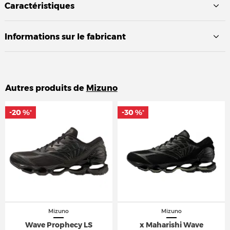
Caractéristiques
Informations sur le fabricant
Autres produits de
Mizuno
-20 %
-20 %
-30 %
-30 %
*
*
*
*
Mizuno
Mizuno
Wave Prophecy LS
x Maharishi Wave