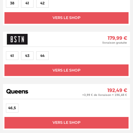
38
41
42
VERS LE SHOP
179,99 €
livraison gratuite
41
43
44
VERS LE SHOP
192,49 €
+3,99 € de livraison = 196,48 €
46,5
VERS LE SHOP