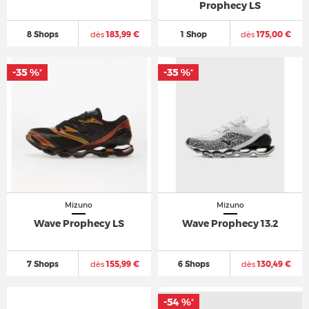
Prophecy LS
8 Shops
dès
183,99 €
1 Shop
dès
175,00 €
-35 %
-35 %
-35 %
-35 %
*
*
*
*
Mizuno
Mizuno
Wave Prophecy LS
Wave Prophecy 13.2
7 Shops
dès
155,99 €
6 Shops
dès
130,49 €
-54 %
-54 %
*
*