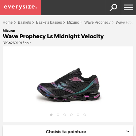
Home
Baskets
Baskets basses
Mizuno
Wave Prophecy
Wave Prophe
Mizuno
Wave Prophecy Ls Midnight Velocity
D1GA260401 / noir
Choisis ta pointure