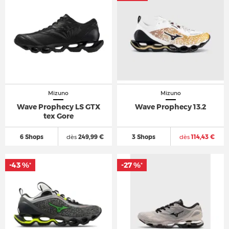
Mizuno
Mizuno
Wave Prophecy LS GTX
Wave Prophecy 13.2
tex Gore
6 Shops
dès
249,99 €
3 Shops
dès
114,43 €
-43 %
-43 %
-27 %
-27 %
*
*
*
*