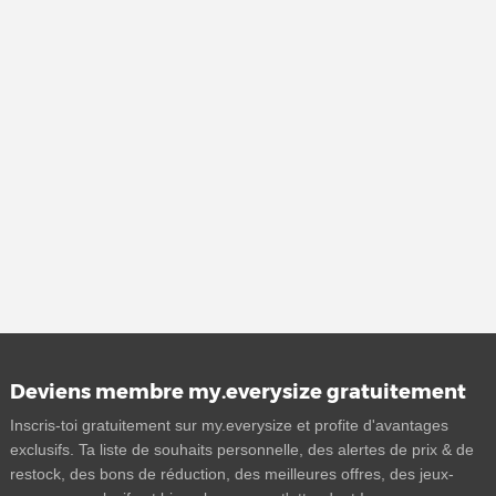
Deviens membre my.everysize gratuitement
Inscris-toi gratuitement sur my.everysize et profite d'avantages
exclusifs. Ta liste de souhaits personnelle, des alertes de prix & de
restock, des bons de réduction, des meilleures offres, des jeux-