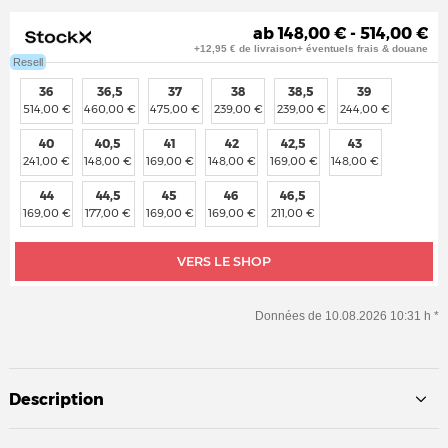
ab 148,00 € - 514,00 €
+12,95 € de livraison+ éventuels frais & douane
Resell
36
36,5
37
38
38,5
39
514,00 €
460,00 €
475,00 €
239,00 €
239,00 €
244,00 €
40
40,5
41
42
42,5
43
241,00 €
148,00 €
169,00 €
148,00 €
169,00 €
148,00 €
44
44,5
45
46
46,5
169,00 €
177,00 €
169,00 €
169,00 €
211,00 €
VERS LE SHOP
Données de 10.08.2026 10:31 h *
Description