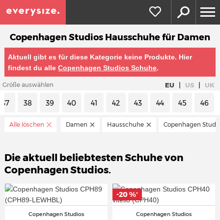
Copenhagen Studios Hausschuhe für Damen
Aktuell gibt es für diese Kategorie keine Produkte. Hier
findest du alle
Copenhagen Studios Schuhe
.
|
|
EU
US
UK
Größe auswählen
37
38
39
40
41
42
43
44
45
46
Alle löschen
Damen
Hausschuhe
Copenhagen Studi
Die aktuell beliebtesten Schuhe von
Copenhagen Studios.
-20 %
*
Copenhagen Studios
Copenhagen Studios