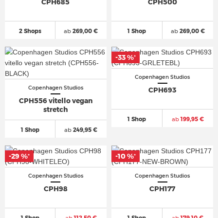
CPH685
CPH500
2 Shops
ab
269,00 €
1 Shop
ab
269,00 €
-33 %
*
Copenhagen Studios
Copenhagen Studios
CPH693
CPH556 vitello vegan
stretch
1 Shop
ab
199,95 €
1 Shop
ab
249,95 €
-29 %
-10 %
*
*
Copenhagen Studios
Copenhagen Studios
CPH98
CPH177
1 Shop
ab
112,50 €
1 Shop
ab
179,10 €