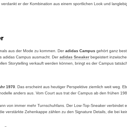
heit verdankt er der Kombination aus einem sportlichen Look und langleb
er
mals aus der Mode zu kommen. Der
adidas Campus
gehört ganz besti
A des adidas Campus ausmacht. Der
adidas Sneaker
begeistert inzwisch
len Storytelling verkauft werden können, bringt es der Campus tatsäch
ahr 1970
. Das erscheint aus heutiger Perspektive ziemlich weit weg. 
odelle anders aus. Vom Court aus trat der Campus ab den frühen 198
ann von immer mehr Turnschuhfans. Der Low-Top-Sneaker verbindet ein
verstärkte Zehenkappe zählen zu den Signature Details, die bei kein