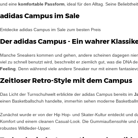
und eine
komfortable Passform
, ideal für den Alltag. Seine Beliebt
adidas Campus im Sale
Entdecke adidas Campus im Sale zum besten Preis
Der adidas Campus - Ein wahrer Klassik
Manche Sneakers kommen und gehen, andere scheinen dagegen nie
viel zu schnell benutzt wird, beschreibt er ziemlich gut, was die DN
Feeling
. Denn während viele andere Sneaker nur mit einem fantasievol
Zeitloser Retro-Style mit dem Campus
Das Licht der Turnschuhwelt erblickte der adidas Campus bereits im
J
einen Basketballschuh handelte, immerhin sehen moderne Basketballm
Zunächst wurde er von der Hip Hop- und Skater-Kultur entdeckt und d
Komfort und einem cleanen Casual-Look. Die Gummiaußensohle und die 
robustes Wildleder-Upper.