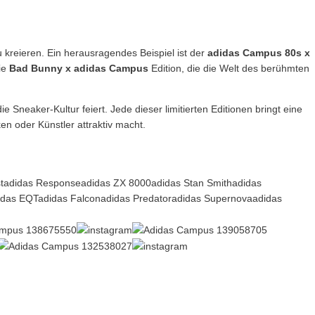
kreieren. Ein herausragendes Beispiel ist der
adidas Campus 80s x
die
Bad Bunny x adidas Campus
Edition, die die Welt des berühmten
Sneaker-Kultur feiert. Jede dieser limitierten Editionen bringt eine
en oder Künstler attraktiv macht.
t
adidas Response
adidas ZX 8000
adidas Stan Smith
adidas
idas EQT
adidas Falcon
adidas Predator
adidas Supernova
adidas