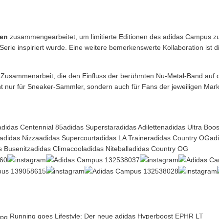
en
zusammengearbeitet, um limitierte Editionen des adidas Campus zu 
Serie inspiriert wurde. Eine weitere bemerkenswerte Kollaboration ist 
e Zusammenarbeit, die den Einfluss der berühmten Nu-Metal-Band auf die 
cht nur für Sneaker-Sammler, sondern auch für Fans der jeweiligen Mark
adidas Centennial 85
adidas Superstar
adidas Adiletten
adidas Ultra Boos
adidas Nizza
adidas Supercourt
adidas LA Trainer
adidas Country OG
ad
s Busenitz
adidas Climacool
adidas Niteball
adidas Country OG
Running goes Lifestyle: Der neue adidas Hyperboost EPHR LT