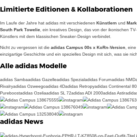
Limitierte Editionen & Kollaborationen
Im Laufe der Jahre hat adidas mit verschiedenen
Künstlern
und
Mark
South Park Towelie
, ein kreatives Design, das von der ikonischen TV-
Künstlers mit dem klassischen Sneaker-Design verbindet.
Nicht zu vergessen ist die
adidas Campus 00s x KoRn-Version
, ein
einzigartige Geschichte und ein spezielles Design mit sich, was sie ni
Alle adidas Modelle
adidas Samba
adidas Gazelle
adidas Spezial
adidas Forum
adidas NMD
Rivalry
adidas Ozweego
adidas 4D
adidas Retropy
adidas Continental 80
Pureboost
adidas Ozelia
adidas SL 72
adidas ADI 2000
adidas Astir
adida
adidas News