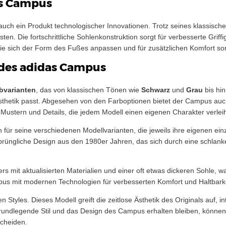
as Campus
 auch ein Produkt technologischer Innovationen. Trotz seines klassische
en. Die fortschrittliche Sohlenkonstruktion sorgt für verbesserte Griff
die sich der Form des Fußes anpassen und für zusätzlichen Komfort so
 des adidas Campus
bvarianten
, das von klassischen Tönen wie
Schwarz
und
Grau
bis hi
 Ästhetik passt. Abgesehen von den Farboptionen bietet der Campus auc
n Mustern und Details, die jedem Modell einen eigenen Charakter verlei
 für seine verschiedenen Modellvarianten, die jeweils ihre eigenen ei
üngliche Design aus den 1980er Jahren, das sich durch eine schlanke
ers mit aktualisierten Materialien und einer oft etwas dickeren Sohle, 
pus mit modernen Technologien für verbesserten Komfort und Haltbarke
n Styles. Dieses Modell greift die zeitlose Ästhetik des Originals auf, 
undlegende Stil und das Design des Campus erhalten bleiben, können
scheiden.