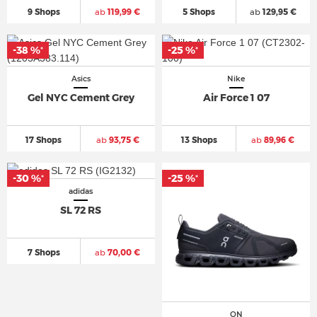
9 Shops
ab
119,99 €
5 Shops
ab
129,95 €
-38 %
-25 %
*
*
Asics
Nike
Gel NYC Cement Grey
Air Force 1 07
17 Shops
ab
93,75 €
13 Shops
ab
89,96 €
-30 %
-25 %
*
*
adidas
SL 72 RS
7 Shops
ab
70,00 €
ON