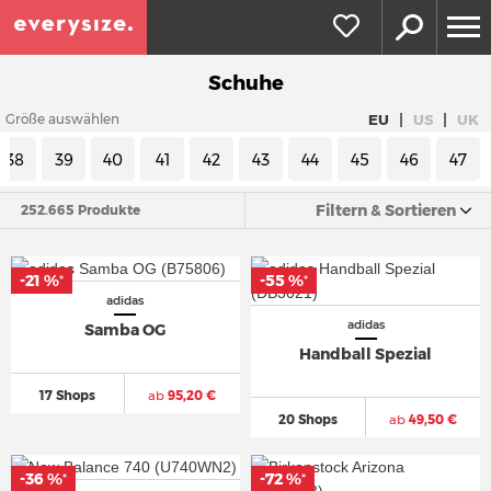
Schuhe
|
|
EU
US
UK
Größe auswählen
38
39
40
41
42
43
44
45
46
47
Filtern & Sortieren
252.665 Produkte
-21 %
-55 %
*
*
adidas
adidas
Samba OG
Handball Spezial
17 Shops
ab
95,20 €
20 Shops
ab
49,50 €
-36 %
-72 %
*
*