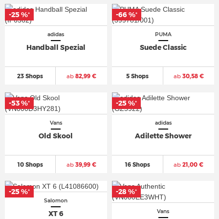
-25 %
-66 %
*
*
adidas
PUMA
Handball Spezial
Suede Classic
23 Shops
ab
82,99 €
5 Shops
ab
30,58 €
-53 %
-25 %
*
*
Vans
adidas
Old Skool
Adilette Shower
10 Shops
ab
39,99 €
16 Shops
ab
21,00 €
-25 %
-28 %
*
*
Salomon
Vans
XT 6