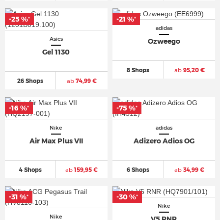
-25 %
-21 %
*
*
adidas
Asics
Ozweego
Gel 1130
8 Shops
ab
95,20 €
26 Shops
ab
74,99 €
-16 %
-75 %
*
*
Nike
adidas
Air Max Plus VII
Adizero Adios OG
4 Shops
ab
159,95 €
6 Shops
ab
34,99 €
-31 %
-30 %
*
*
Nike
Nike
V5 RNR