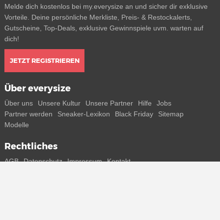
Melde dich kostenlos bei my.everysize an und sicher dir exklusive
Vorteile. Deine persönliche Merkliste, Preis- & Restockalerts,
Gutscheine, Top-Deals, exklusive Gewinnspiele uvm. warten auf
dich!
JETZT REGISTRIEREN
Über everysize
Über uns
Unsere Kultur
Unsere Partner
Hilfe
Jobs
Partner werden
Sneaker-Lexikon
Black Friday
Sitemap
Modelle
Rechtliches
AGB
Datenschutz
Impressum
Kontakt
Connect with us
Bekomme alle Infos zu neuen Sneaker und Special Releases direkt
auf dein Smartphone.