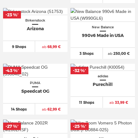
-23 %
*
Birkenstock
New Balance
Arizona
990v6 Made in USA
9 Shops
ab
68,99 €
3 Shops
ab
250,00 €
-43 %
-32 %
*
*
adidas
PUMA
Purechill
Speedcat OG
11 Shops
ab
33,99 €
14 Shops
ab
62,99 €
-27 %
-25 %
*
*