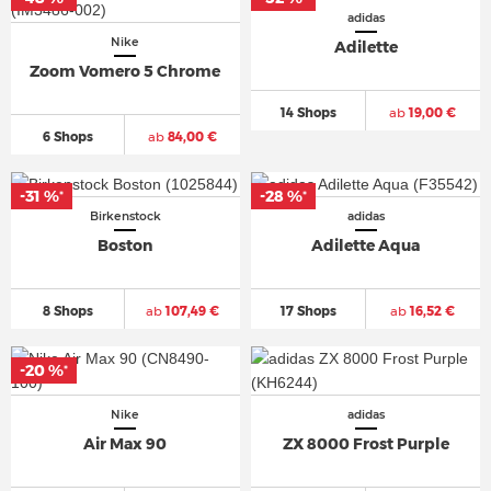
adidas
Nike
Adilette
Zoom Vomero 5 Chrome
14 Shops
ab
19,00 €
6 Shops
ab
84,00 €
-31 %
-28 %
*
*
Birkenstock
adidas
Boston
Adilette Aqua
8 Shops
ab
107,49 €
17 Shops
ab
16,52 €
-20 %
*
Nike
adidas
Air Max 90
ZX 8000 Frost Purple