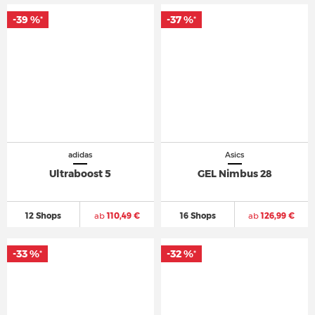
-39 %
-37 %
*
*
adidas
Asics
Ultraboost 5
GEL Nimbus 28
12 Shops
ab
110,49 €
16 Shops
ab
126,99 €
-33 %
-32 %
*
*