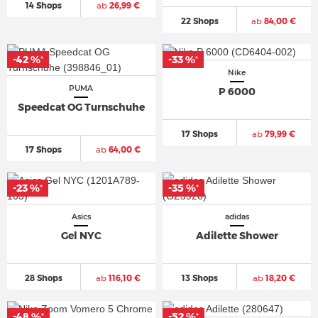
14 Shops
ab
26,99 €
22 Shops
ab
84,00 €
-42 %
-33 %
*
*
Nike
PUMA
P 6000
Speedcat OG Turnschuhe
17 Shops
ab
79,99 €
17 Shops
ab
64,00 €
-23 %
-35 %
*
*
Asics
adidas
Gel NYC
Adilette Shower
28 Shops
ab
116,10 €
13 Shops
ab
18,20 €
-48 %
-52 %
*
*