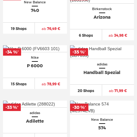
New Balance
Birkenstock
740
Arizona
19 Shops
ab
76,49 €
6 Shops
ab
34,98 €
-34 %
-35 %
*
*
Nike
adidas
P 6000
Handball Spezial
15 Shops
ab
78,99 €
20 Shops
ab
71,99 €
-33 %
-30 %
*
*
adidas
New Balance
Adilette
574