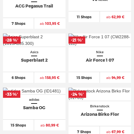
ACG Pegasus Trail
11 Shops
ab
62,99 €
7 Shops
ab
103,95 €
-28 %
-21 %
*
*
Asics
Nike
Superblast 2
Air Force 1 07
6 Shops
ab
158,95 €
15 Shops
ab
94,99 €
-33 %
-24 %
*
*
adidas
Birkenstock
Samba OG
Arizona Birko Flor
15 Shops
ab
80,99 €
7 Shops
ab
67,99 €