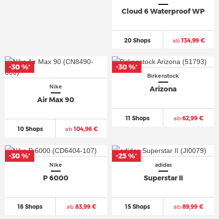
Cloud 6 Waterproof WP
20 Shops
ab
134,99 €
-30 %
-30 %
*
*
Birkenstock
Nike
Arizona
Air Max 90
11 Shops
ab
62,99 €
10 Shops
ab
104,96 €
-30 %
-25 %
*
*
Nike
adidas
P 6000
Superstar II
18 Shops
ab
83,99 €
15 Shops
ab
89,99 €