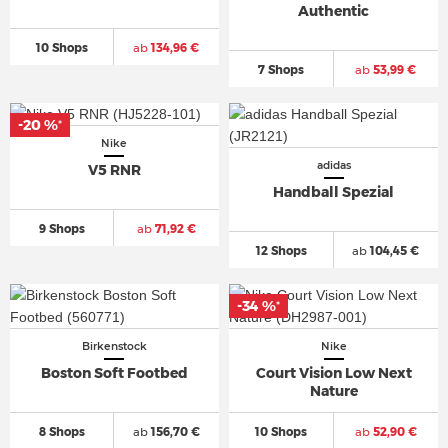
Authentic
10 Shops
ab
134,96 €
7 Shops
ab
53,99 €
-20 %
*
Nike
adidas
V5 RNR
Handball Spezial
9 Shops
ab
71,92 €
12 Shops
ab
104,45 €
-34 %
*
Birkenstock
Nike
Boston Soft Footbed
Court Vision Low Next
Nature
8 Shops
ab
156,70 €
10 Shops
ab
52,90 €