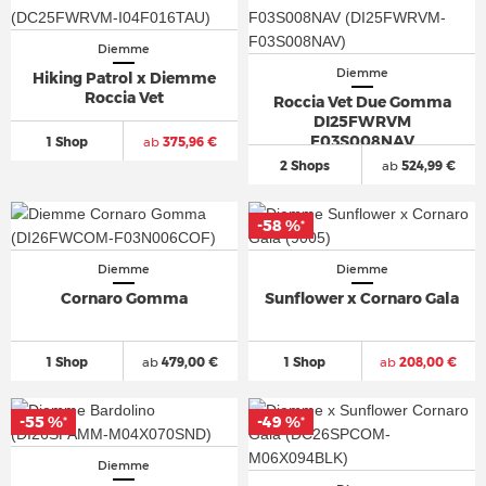
Diemme
Diemme
Hiking Patrol x Diemme
Roccia Vet
Roccia Vet Due Gomma
DI25FWRVM
F03S008NAV
1 Shop
ab
375,96 €
2 Shops
ab
524,99 €
-58 %
*
Diemme
Diemme
Cornaro Gomma
Sunflower x Cornaro Gala
1 Shop
ab
479,00 €
1 Shop
ab
208,00 €
-55 %
-49 %
*
*
Diemme