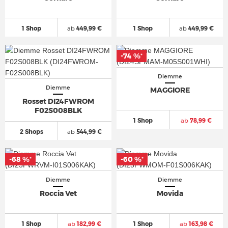
1 Shop
ab
449,99 €
1 Shop
ab
449,99 €
-74 %
*
Diemme
Diemme
MAGGIORE
Rosset DI24FWROM
F02S008BLK
1 Shop
ab
78,99 €
2 Shops
ab
544,99 €
-68 %
-60 %
*
*
Diemme
Diemme
Roccia Vet
Movida
1 Shop
ab
182,99 €
1 Shop
ab
163,98 €