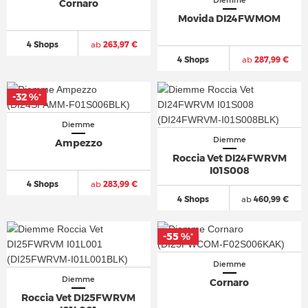
Diemme
Cornaro
Movida DI24FWMOM
4 Shops
ab
263,97 €
4 Shops
ab
287,99 €
-32 %
*
Diemme
Diemme
Ampezzo
Roccia Vet DI24FWRVM
I01S008
4 Shops
ab
283,99 €
4 Shops
ab
460,99 €
-55 %
*
Diemme
Diemme
Cornaro
Roccia Vet DI25FWRVM