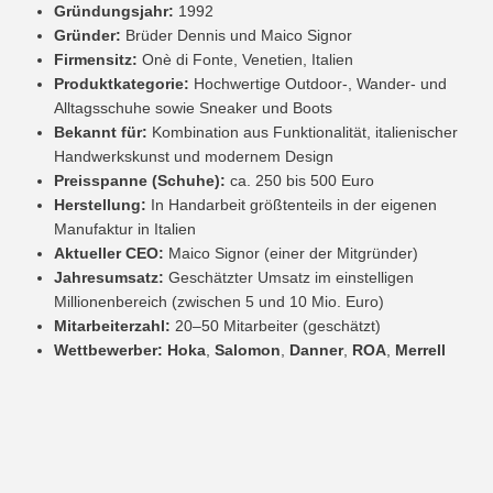
Gründungsjahr:
1992
Gründer:
Brüder Dennis und Maico Signor
Firmensitz:
Onè di Fonte, Venetien, Italien
Produktkategorie:
Hochwertige Outdoor-, Wander- und
Alltagsschuhe sowie Sneaker und Boots
Bekannt für:
Kombination aus Funktionalität, italienischer
Handwerkskunst und modernem Design
Preisspanne (Schuhe):
ca. 250 bis 500 Euro
Herstellung:
In Handarbeit größtenteils in der eigenen
Manufaktur in Italien
Aktueller CEO:
Maico Signor (einer der Mitgründer)
Jahresumsatz:
Geschätzter Umsatz im einstelligen
Millionenbereich (zwischen 5 und 10 Mio. Euro)
Mitarbeiterzahl:
20–50 Mitarbeiter (geschätzt)
Wettbewerber:
Hoka
,
Salomon
,
Danner
,
ROA
,
Merrell