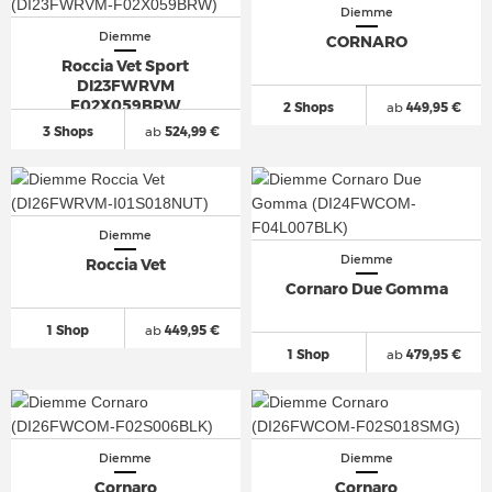
Diemme
Diemme
CORNARO
Roccia Vet Sport
DI23FWRVM
F02X059BRW
2 Shops
ab
449,95 €
3 Shops
ab
524,99 €
Diemme
Diemme
Roccia Vet
Cornaro Due Gomma
1 Shop
ab
449,95 €
1 Shop
ab
479,95 €
Diemme
Diemme
Cornaro
Cornaro