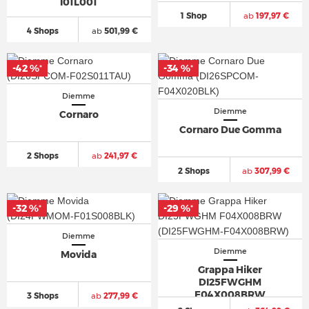
I01L001
1 Shop
ab
197,97 €
4 Shops
ab
501,99 €
-42 %
-34 %
*
*
Diemme
Diemme
Cornaro
Cornaro Due Gomma
2 Shops
ab
241,97 €
2 Shops
ab
307,99 €
-32 %
-29 %
*
*
Diemme
Diemme
Movida
Grappa Hiker
DI25FWGHM
F04X008BRW
3 Shops
ab
277,99 €