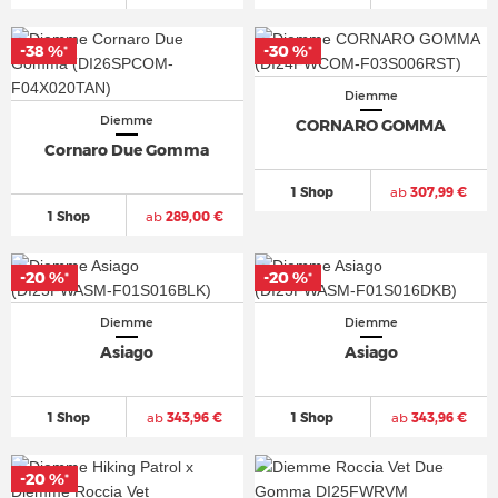
-38 %
-30 %
*
*
Diemme
Diemme
CORNARO GOMMA
Cornaro Due Gomma
1 Shop
ab
307,99 €
1 Shop
ab
289,00 €
-20 %
-20 %
*
*
Diemme
Diemme
Asiago
Asiago
1 Shop
ab
343,96 €
1 Shop
ab
343,96 €
-20 %
*