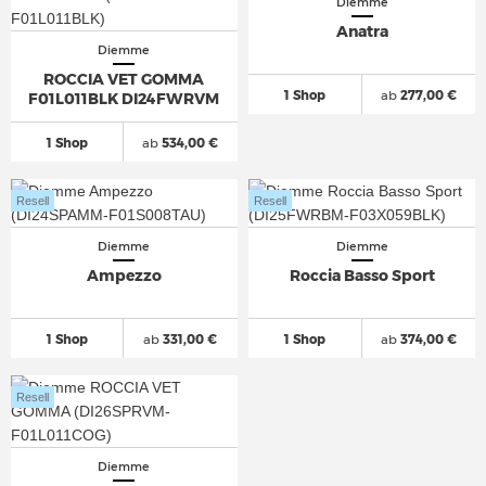
Diemme
Anatra
Diemme
ROCCIA VET GOMMA
1 Shop
ab
277,00 €
F01L011BLK DI24FWRVM
1 Shop
ab
534,00 €
Resell
Resell
Diemme
Diemme
Ampezzo
Roccia Basso Sport
1 Shop
ab
331,00 €
1 Shop
ab
374,00 €
Resell
Diemme