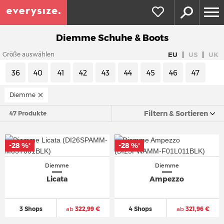
Diemme Schuhe & Boots
|
|
EU
US
UK
Größe auswählen
36
40
41
42
43
44
45
46
47
Diemme
Filtern & Sortieren
47 Produkte
-28 %
-28 %
*
*
Diemme
Diemme
Licata
Ampezzo
3 Shops
ab
322,99 €
4 Shops
ab
321,96 €