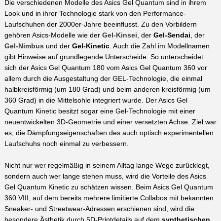
Die verschiedenen Modelle des Asics Gel Quantum sind in ihrem
Look und in ihrer Technologie stark von den Performance-
Laufschuhen der 2000er-Jahre beeinflusst. Zu den Vorbildern
gehören Asics-Modelle wie der
Gel-Kinsei
, der
Gel-Sendai
, der
Gel-Nimbus
und der
Gel-Kinetic
. Auch die Zahl im Modellnamen
gibt Hinweise auf grundlegende Unterscheide. So unterscheidet
sich der Asics Gel Quantum 180 vom Asics Gel Quantum 360 vor
allem durch die Ausgestaltung der GEL-Technologie, die einmal
halbkreisförmig (um 180 Grad) und beim anderen kreisförmig (um
360 Grad) in die Mittelsohle integriert wurde. Der Asics Gel
Quantum Kinetic besitzt sogar eine Gel-Technologie mit einer
neuentwickelten 3D-Geometrie und einer versetzten Achse. Ziel war
es, die Dämpfungseigenschaften des auch optisch experimentellen
Laufschuhs noch einmal zu verbessern.
Nicht nur wer regelmäßig in seinem Alltag lange Wege zurücklegt,
sondern auch wer lange stehen muss, wird die Vorteile des Asics
Gel Quantum Kinetic zu schätzen wissen. Beim Asics Gel Quantum
360 VIII, auf dem bereits mehrere limitierte Collabos mit bekannten
Sneaker- und Streetwear-Adressen erschienen sind, wird die
besondere Ästhetik durch 5D-Printdetails auf dem
synthetischen