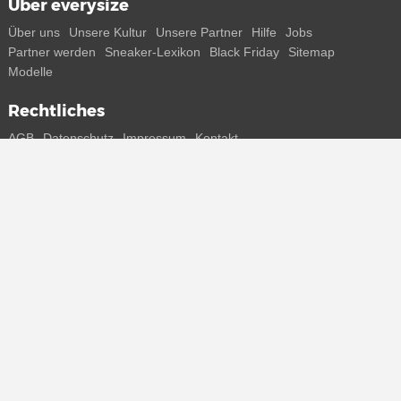
Über everysize
Über uns
Unsere Kultur
Unsere Partner
Hilfe
Jobs
Partner werden
Sneaker-Lexikon
Black Friday
Sitemap
Modelle
Rechtliches
AGB
Datenschutz
Impressum
Kontakt
Connect with us
Bekomme alle Infos zu neuen Sneaker und Special Releases direkt
auf dein Smartphone.
* Alle Preisangaben in Euro inkl. MwSt, ggf. zzgl. Versand.
Streichpreise oder prozentuale Rabatte beziehen sich immer auf den