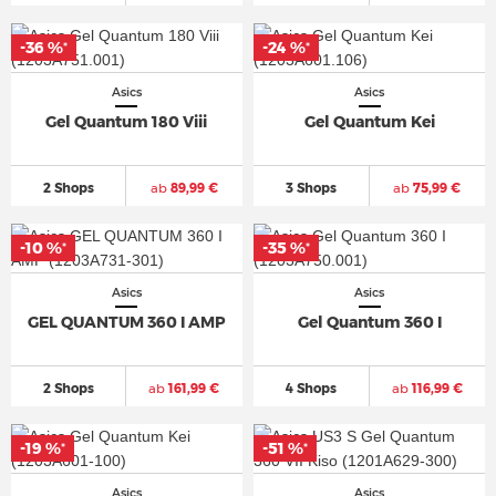
-36 %
-24 %
*
*
Asics
Asics
Gel Quantum 180 Viii
Gel Quantum Kei
2 Shops
ab
89,99 €
3 Shops
ab
75,99 €
-10 %
-35 %
*
*
Asics
Asics
GEL QUANTUM 360 I AMP
Gel Quantum 360 I
2 Shops
ab
161,99 €
4 Shops
ab
116,99 €
-19 %
-51 %
*
*
Asics
Asics