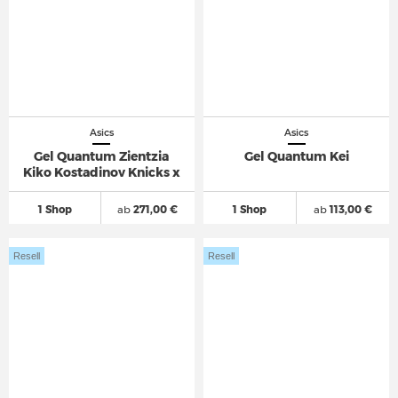
Asics
Asics
Gel Quantum Zientzia
Gel Quantum Kei
Kiko Kostadinov Knicks x
1 Shop
ab
271,00 €
1 Shop
ab
113,00 €
Resell
Resell