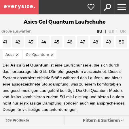
Asics Gel Quantum Laufschuhe
|
|
EU
US
UK
Größe auswählen
41
42
43
44
45
46
47
48
49
50
Asics
Gel Quantum
Der
Asics Gel Quantum
ist eine Laufschuhserie, die sich durch
das herausragende GEL-Dämpfungssystem auszeichnet. Dieses
System absorbiert effektiv Stöße während des Laufens und bietet
eine ausgezeichnete Stoßdämpfung, was zu einem komfortablen
und geschmeidigen Laufgefühl beiträgt. Die Gel Quantum-Modelle
von
Asics
kombinieren zudem Stil mit Leistung und bieten Läufern
nicht nur erstklassige Dämpfung, sondern auch ein ansprechendes
Design für vielseitige Laufanforderungen.
Filtern & Sortieren
339 Produkte