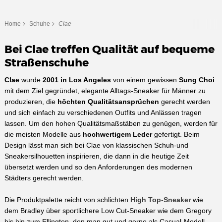
Home
Schuhe
Clae
Bei Clae treffen Qualität auf bequeme
Straßenschuhe
Clae
wurde
2001 in Los Angeles
von einem gewissen
Sung Choi
mit dem Ziel gegründet, elegante Alltags-Sneaker für Männer zu
produzieren, die
höchten Qualitätsansprüchen
gerecht werden
und sich einfach zu verschiedenen Outfits und Anlässen tragen
lassen. Um den hohen Qualitätsmaßstäben zu genügen, werden für
die meisten Modelle aus
hochwertigem Leder
gefertigt. Beim
Design lässt man sich bei Clae von klassischen Schuh-und
Sneakersilhouetten inspirieren, die dann in die heutige Zeit
übersetzt werden und so den Anforderungen des modernen
Städters gerecht werden.
Die Produktpalette reicht von schlichten
High Top-Sneaker
wie
dem Bradley über sportlichere Low Cut-Sneaker wie dem Gregory
bis hin zum Ellington, den man gut und gerne als Casual-Modell