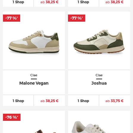
1 Shop
ab
38,25 €
1 Shop
ab
38,25 €
-77 %
-77 %
*
*
Clae
Clae
Malone Vegan
Joshua
1 Shop
ab
38,25 €
1 Shop
ab
33,75 €
-76 %
*