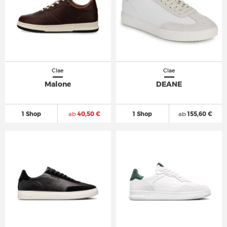
Clae
Clae
Malone
DEANE
1 Shop
ab
40,50 €
1 Shop
ab
155,60 €