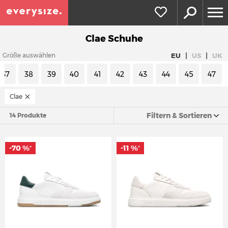
Clae Schuhe
|
|
EU
US
UK
Größe auswählen
37
38
39
40
41
42
43
44
45
47
Clae
Filtern & Sortieren
14 Produkte
-70 %
-11 %
*
*