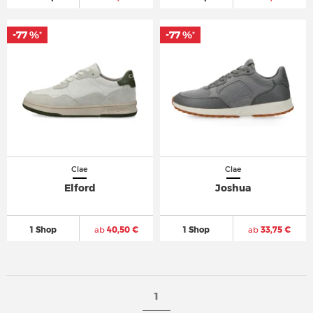
-77 %
-77 %
*
*
Clae
Clae
Elford
Joshua
1 Shop
ab
40,50 €
1 Shop
ab
33,75 €
1