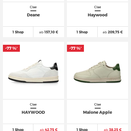
Clae
Clae
Deane
Haywood
1 Shop
ab
157,10 €
1 Shop
ab
209,75 €
-77 %
-77 %
*
*
Clae
Clae
HAYWOOD
Malone Apple
1 Shop
ab
42,75 €
1 Shop
ab
38,25 €