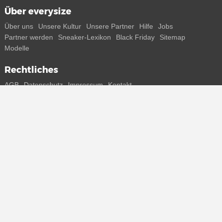
Über everysize
Über uns
Unsere Kultur
Unsere Partner
Hilfe
Jobs
Partner werden
Sneaker-Lexikon
Black Friday
Sitemap
Modelle
Rechtliches
AGB
Datenschutz
Impressum
Kontakt
Connect with us
Bekomme alle Infos zu neuen Sneaker und Special Releases direkt
auf dein Smartphone.
* Alle Preisangaben in Euro inkl. MwSt, ggf. zzgl. Versand.