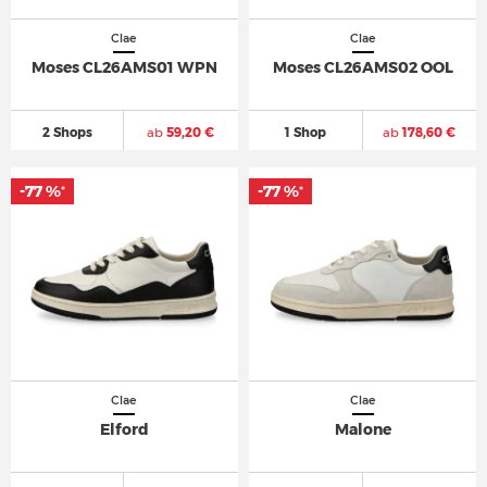
Clae
Clae
Moses CL26AMS01 WPN
Moses CL26AMS02 OOL
2 Shops
ab
59,20 €
1 Shop
ab
178,60 €
-77 %
-77 %
*
*
Clae
Clae
Elford
Malone