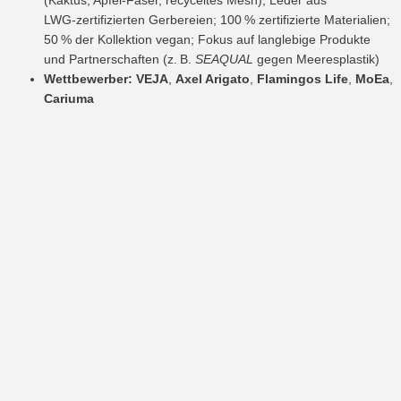
(Kaktus, Apfel‑Faser, recyceltes Mesh); Leder aus
LWG‑zertifizierten Gerbereien; 100 % zertifizierte Materialien;
50 % der Kollektion vegan; Fokus auf langlebige Produkte
und Partnerschaften (z. B.
SEAQUAL
gegen Meeresplastik)
Wettbewerber:
VEJA
,
Axel Arigato
,
Flamingos Life
,
MoEa
,
Cariuma