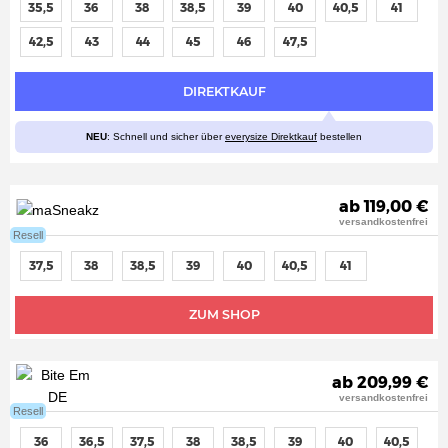
35,5
36
38
38,5
39
40
40,5
41
42,5
43
44
45
46
47,5
DIREKTKAUF
NEU
: Schnell und sicher über
everysize Direktkauf
bestellen
ab 119,00 €
versandkostenfrei
Resell
37,5
38
38,5
39
40
40,5
41
ZUM SHOP
ab 209,99 €
versandkostenfrei
Resell
36
36,5
37,5
38
38,5
39
40
40,5