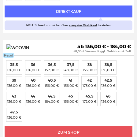
DIREKTKAUF
NEU
: Schnell und sicher über
everysize Direktkauf
bestellen
ab 136,00 € - 184,00 €
+8,95 € Versand+ ggf. Gebühren & Zoll
Resell
35,5
36
36,5
37,5
38
38,5
136,00 €
136,00 €
157,00 €
148,00 €
136,00 €
136,00 €
39
40
40,5
41
42
42,5
136,00 €
136,00 €
136,00 €
136,00 €
173,00 €
136,00 €
43
44
44,5
45
45,5
46
136,00 €
136,00 €
184,00 €
136,00 €
172,00 €
136,00 €
47,5
136,00 €
ZUM SHOP