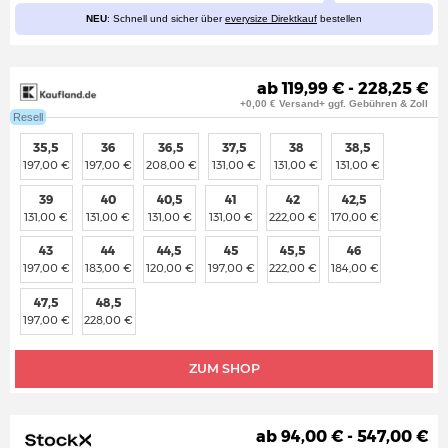
NEU
: Schnell und sicher über
everysize Direktkauf
bestellen
ab 119,99 € - 228,25 €
+0,00 € Versand+ ggf. Gebühren & Zoll
Resell
35,5
36
36,5
37,5
38
38,5
197,00 €
197,00 €
208,00 €
131,00 €
131,00 €
131,00 €
39
40
40,5
41
42
42,5
131,00 €
131,00 €
131,00 €
131,00 €
222,00 €
170,00 €
43
44
44,5
45
45,5
46
197,00 €
183,00 €
120,00 €
197,00 €
222,00 €
184,00 €
47,5
48,5
197,00 €
228,00 €
ZUM SHOP
ab 94,00 € - 547,00 €