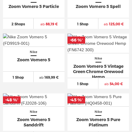
Zoom Vomero 5 Particle
Zoom Vomero 5 Spell
2 Shops
ab
88,19 €
1 Shop
ab
125,00 €
-66 %
-66 %
*
*
Nike
Nike
Zoom Vomero 5
Zoom Vomero 5 Vintage
Green Chrome Orewood
Hemp
1 Shop
ab
169,99 €
1 Shop
ab
54,00 €
-48 %
-48 %
-45 %
-45 %
*
*
*
*
Nike
Nike
Zoom Vomero 5
Zoom Vomero 5 Pure
Sanddrift
Platinum