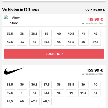
Verfügbar in 15 Shops
UVP 159,99 €
119,99 €
versandkostenfrei
37,5
38
38,5
39
40
40,5
41
42
42,5
43
44
44,5
45
45,5
46
47,5
ZUM SHOP
159,99 €
versandkostenfrei
35,5
36
36,5
37,5
38
38,5
39
40
40,5
41
42
42,5
43
44
44,5
45
45,5
46
47,5
48,5