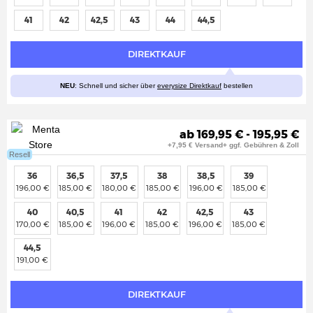
41
42
42,5
43
44
44,5
DIREKTKAUF
NEU
: Schnell und sicher über
everysize Direktkauf
bestellen
ab 169,95 € - 195,95 €
+7,95 € Versand+ ggf. Gebühren & Zoll
Resell
36
36,5
37,5
38
38,5
39
196,00 €
185,00 €
180,00 €
185,00 €
196,00 €
185,00 €
40
40,5
41
42
42,5
43
170,00 €
185,00 €
196,00 €
185,00 €
196,00 €
185,00 €
44,5
191,00 €
DIREKTKAUF