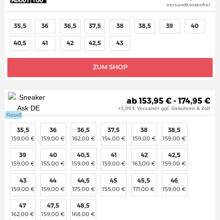
versandkostenfrei
35,5
36
36,5
37,5
38
38,5
39
40
40,5
41
42
42,5
43
ZUM SHOP
ab 153,95 € - 174,95 €
+3,95 € Versand+ ggf. Gebühren & Zoll
Resell
35,5
36
36,5
37,5
38
38,5
159,00 €
159,00 €
162,00 €
154,00 €
159,00 €
159,00 €
39
40
40,5
41
42
42,5
159,00 €
155,00 €
159,00 €
159,00 €
163,00 €
159,00 €
43
44
44,5
45
45,5
46
159,00 €
159,00 €
175,00 €
155,00 €
171,00 €
159,00 €
47
47,5
48,5
162,00 €
159,00 €
168,00 €