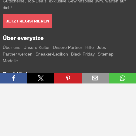
Gutscheine, Top-Deals, exklusive Gewinnspiele uvm. warten auf
dich!
JETZT REGISTRIEREN
Über everysize
Über uns
Unsere Kultur
Unsere Partner
Hilfe
Jobs
Partner werden
Sneaker-Lexikon
Black Friday
Sitemap
Modelle
Rechtliches
AGB
Datenschutz
Impressum
Kontakt
Connect with us
Bekomme alle Infos zu neuen Sneaker und Special Releases direkt
auf dein Smartphone.