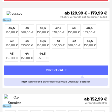
ab 129,99 € - 179,99 €
+9,95 € Versand+ ggf. Gebühren & Zoll
Resell
35,5
36
36,5
37,5
38
38,5
160,00 €
160,00 €
155,00 €
130,00 €
155,00 €
155,00 €
39
40
40,5
41
42
42,5
160,00 €
155,00 €
160,00 €
160,00 €
180,00 €
155,00 €
43
44
44,5
155,00 €
155,00 €
155,00 €
DIREKTKAUF
NEU
: Schnell und sicher über
everysize Direktkauf
bestellen
ab 152,99 €
versandkostenfrei
Resell