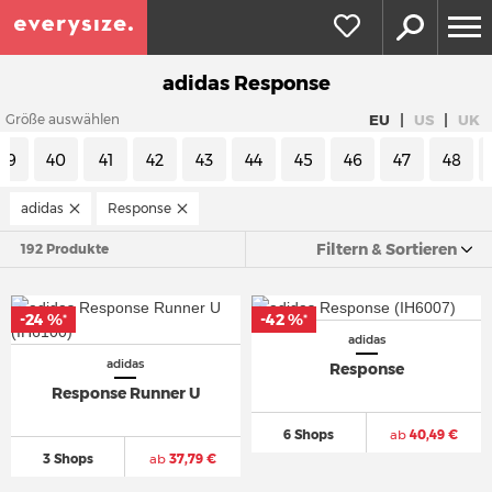
adidas Response
|
|
EU
US
UK
Größe auswählen
39
40
41
42
43
44
45
46
47
48
adidas
Response
Filtern & Sortieren
192 Produkte
-24 %
-42 %
*
*
adidas
adidas
Response
Response Runner U
6 Shops
ab
40,49 €
3 Shops
ab
37,79 €