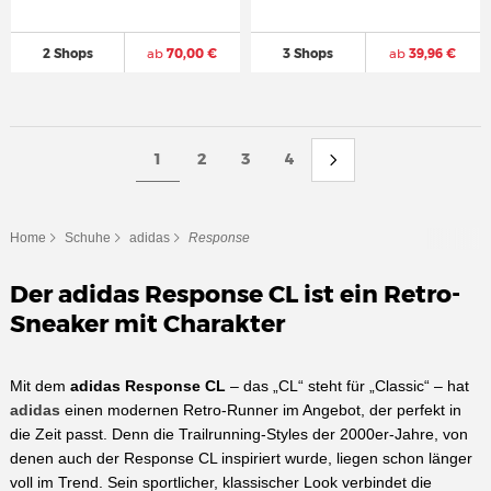
2 Shops
ab
70,00 €
3 Shops
ab
39,96 €
1
2
3
4
Home
Schuhe
adidas
Response
Der adidas Response CL ist ein Retro-
Sneaker mit Charakter
Mit dem
adidas Response CL
– das „CL“ steht für „Classic“ – hat
adidas
einen modernen Retro-Runner im Angebot, der perfekt in
die Zeit passt. Denn die Trailrunning-Styles der 2000er-Jahre, von
denen auch der Response CL inspiriert wurde, liegen schon länger
voll im Trend. Sein sportlicher, klassischer Look verbindet die