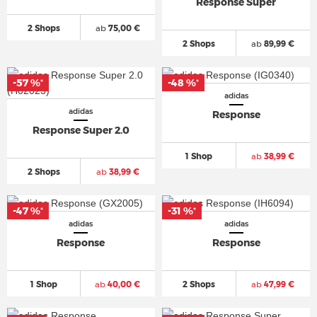
Response Super
2 Shops
ab
75,00 €
2 Shops
ab
89,99 €
-57 %
-48 %
*
*
adidas
adidas
Response
Response Super 2.0
1 Shop
ab
38,99 €
2 Shops
ab
38,99 €
-47 %
-31 %
*
*
adidas
adidas
Response
Response
1 Shop
ab
40,00 €
2 Shops
ab
47,99 €