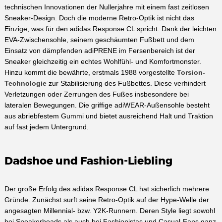
technischen Innovationen der Nullerjahre mit einem fast zeitlosen
Sneaker-Design. Doch die moderne Retro-Optik ist nicht das
Einzige, was für den adidas Response CL spricht. Dank der leichten
EVA-Zwischensohle, seinem geschäumten Fußbett und dem
Einsatz von dämpfenden adiPRENE im Fersenbereich ist der
Sneaker gleichzeitig ein echtes Wohlfühl- und Komfortmonster.
Hinzu kommt die bewährte, erstmals 1988 vorgestellte
Torsion-
Technologie
zur Stabilisierung des Fußbettes. Diese verhindert
Verletzungen oder Zerrungen des Fußes insbesondere bei
lateralen Bewegungen. Die griffige adiWEAR-Außensohle besteht
aus abriebfestem Gummi und bietet ausreichend Halt und Traktion
auf fast jedem Untergrund.
Dadshoe und Fashion-Liebling
Der große Erfolg des adidas Response CL hat sicherlich mehrere
Gründe. Zunächst surft seine Retro-Optik auf der Hype-Welle der
angesagten Millennial- bzw. Y2K-Runnern. Deren Style liegt sowohl
bei Sneakerheads als auch bei Fashionistas und Casual-Fans ganz