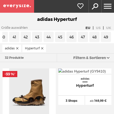
adidas Hyperturf
|
|
EU
US
UK
Größe auswählen
40
41
42
43
44
45
46
47
48
49
adidas
Hyperturf
Filtern & Sortieren
32 Produkte
-33 %
*
adidas
Hyperturf
3 Shops
ab
149,99 €