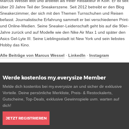
Marcus Wessel lebt und arbeitet als freier Redakteur in Köln. Er ist seit
über 20 Jahre Teil der Sneakerszene. Seit 2012 betreibt er den Blog
Sneakerzimmer, der sich mit den Themen Turnschuhen und Reisen
befasst. Journalistische Erfahrung sammelt er bei verschiedenen Print-
und Online-Medien. Seine Sneaker-Leidenschaft geht bis auf die 90er-
Jahre zurück und auf Modelle wie den Nike Air Max 1 und später den
Asics Gel-Lyte III. Seine Lieblingsstadt ist New York und sein liebstes
Hobby das Kino.
Alle Beiträge von Marcus Wessel
·
LinkedIn
·
Instagram
Werde kostenlos my.everysize Member
Melde dich kostenlos bei my.everysize an und sicher dir exklusive
Vorteile. Deine persönliche Merkliste, Preis- & Restockalerts,
Gutscheine, Top-Deals, exklusive Gewinnspiele uvm. warten auf
dich!
JETZT REGISTRIEREN