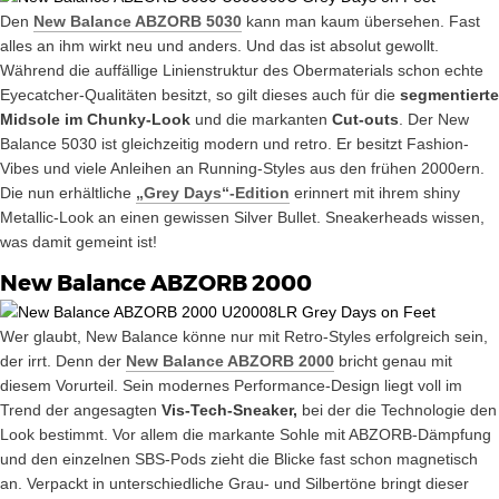
Den
New Balance ABZORB 5030
kann man kaum übersehen. Fast
alles an ihm wirkt neu und anders. Und das ist absolut gewollt.
Während die auffällige Linienstruktur des Obermaterials schon echte
Eyecatcher-Qualitäten besitzt, so gilt dieses auch für die
segmentierte
Midsole im Chunky-Look
und die markanten
Cut-outs
. Der New
Balance 5030 ist gleichzeitig modern und retro. Er besitzt Fashion-
Vibes und viele Anleihen an Running-Styles aus den frühen 2000ern.
Die nun erhältliche
„Grey Days“-Edition
erinnert mit ihrem shiny
Metallic-Look an einen gewissen Silver Bullet. Sneakerheads wissen,
was damit gemeint ist!
New Balance ABZORB 2000
Wer glaubt, New Balance könne nur mit Retro-Styles erfolgreich sein,
der irrt. Denn der
New Balance ABZORB 2000
bricht genau mit
diesem Vorurteil. Sein modernes Performance-Design liegt voll im
Trend der angesagten
Vis-Tech-Sneaker,
bei der die Technologie den
Look bestimmt. Vor allem die markante Sohle mit ABZORB-Dämpfung
und den einzelnen SBS-Pods zieht die Blicke fast schon magnetisch
an. Verpackt in unterschiedliche Grau- und Silbertöne bringt dieser