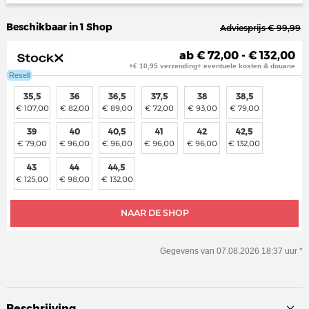
Beschikbaar in 1 Shop
Adviesprijs € 99,99
ab € 72,00 - € 132,00
+€ 10,95 verzending+ eventuele kosten & douane
Resell
35,5
36
36,5
37,5
38
38,5
€ 107,00
€ 82,00
€ 89,00
€ 72,00
€ 93,00
€ 79,00
39
40
40,5
41
42
42,5
€ 79,00
€ 96,00
€ 96,00
€ 96,00
€ 96,00
€ 132,00
43
44
44,5
€ 125,00
€ 98,00
€ 132,00
NAAR DE SHOP
Gegevens van 07.08.2026 18:37 uur *
Beschrijving