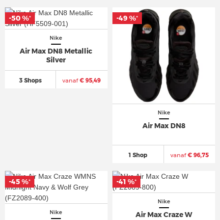
-50 %
-50 %
-49 %
-49 %
*
*
*
*
Nike
Air Max DN8 Metallic
Silver
3 Shops
vanaf
€ 95,49
Nike
Air Max DN8
1 Shop
vanaf
€ 96,75
-45 %
-45 %
-41 %
-41 %
*
*
*
*
Nike
Nike
Air Max Craze W