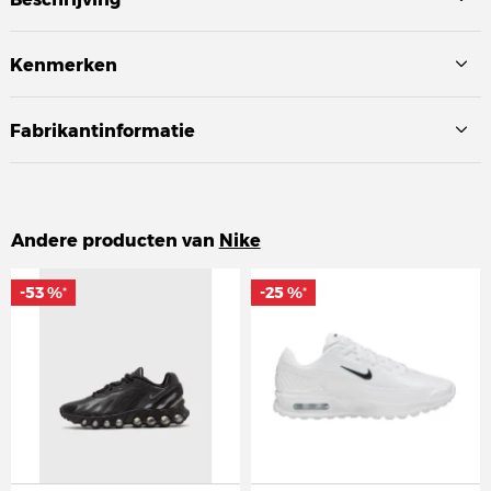
Kenmerken
Fabrikantinformatie
Andere producten van
Nike
-53 %
-53 %
-25 %
-25 %
*
*
*
*