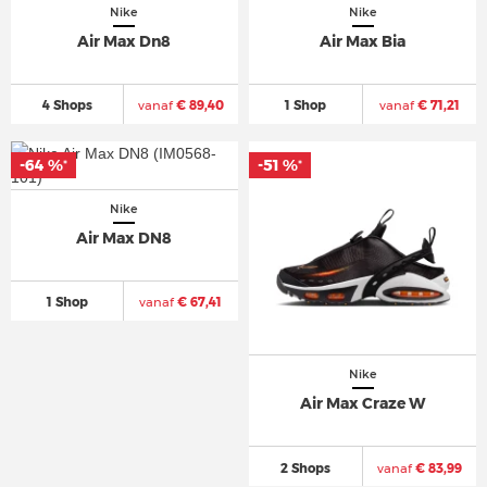
Nike
Nike
Air Max Dn8
Air Max Bia
4 Shops
vanaf
€ 89,40
1 Shop
vanaf
€ 71,21
-64 %
-64 %
-51 %
-51 %
*
*
*
*
Nike
Air Max DN8
1 Shop
vanaf
€ 67,41
Nike
Air Max Craze W
2 Shops
vanaf
€ 83,99