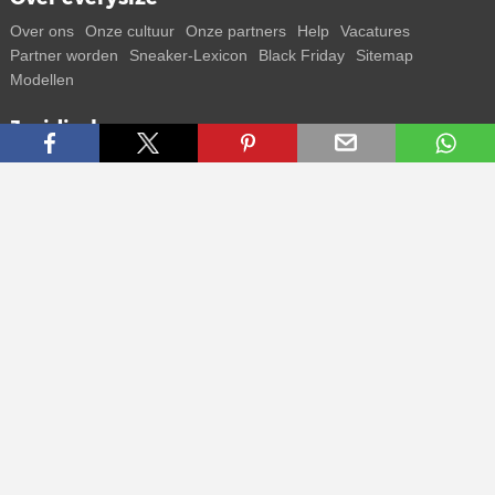
Over ons
Onze cultuur
Onze partners
Help
Vacatures
Partner worden
Sneaker-Lexicon
Black Friday
Sitemap
Modellen
Juridisch
Voorwaarden
Privacybeleid
Colofon
Contact
Volg ons
Ontvang alle info over nieuwe sneakers en special releases direct
op je smartphone.
* Alle prijzen zijn in euro inclusief btw, eventueel exclusief
verzendkosten. Doorgestreepte prijzen of procentuele kortingen