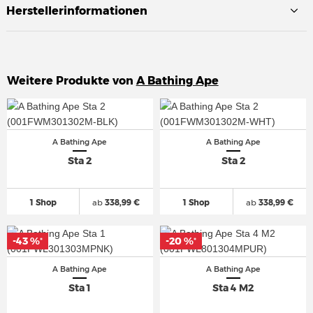
Herstellerinformationen
Weitere Produkte von
A Bathing Ape
A Bathing Ape
A Bathing Ape
Sta 2
Sta 2
1 Shop
ab
338,99 €
1 Shop
ab
338,99 €
-43 %
-43 %
-20 %
-20 %
*
*
*
*
A Bathing Ape
A Bathing Ape
Sta 1
Sta 4 M2