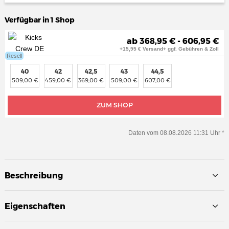
Verfügbar in 1 Shop
ab 368,95 € - 606,95 €
+15,95 € Versand+ ggf. Gebühren & Zoll
Resell
40
42
42,5
43
44,5
509,00 €
459,00 €
369,00 €
509,00 €
607,00 €
ZUM SHOP
Daten vom 08.08.2026 11:31 Uhr *
Beschreibung
Eigenschaften