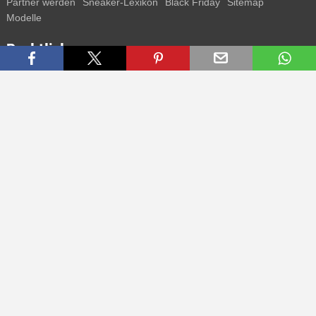
Partner werden
Sneaker-Lexikon
Black Friday
Sitemap
Modelle
Rechtliches
AGB
Datenschutz
Impressum
Kontakt
Connect with us
Bekomme alle Infos zu neuen Sneaker und Special Releases direkt
auf dein Smartphone.
* Alle Preisangaben in Euro inkl. MwSt, ggf. zzgl. Versand.
Streichpreise oder prozentuale Rabatte beziehen sich immer auf den
UVP. Zwischenzeitliche Änderungen von Preisen, Lieferzeit und -
kosten möglich
(mehr Infos)
.