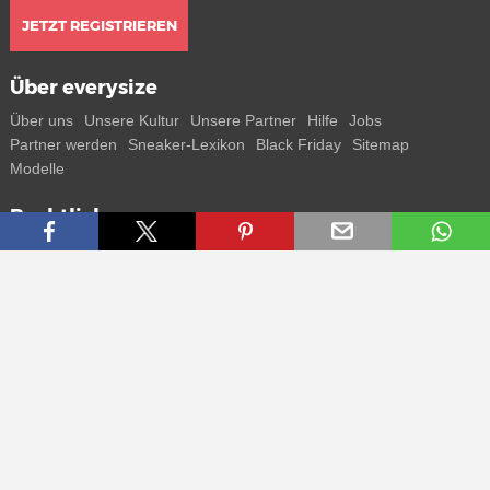
JETZT REGISTRIEREN
Über everysize
Über uns
Unsere Kultur
Unsere Partner
Hilfe
Jobs
Partner werden
Sneaker-Lexikon
Black Friday
Sitemap
Modelle
Rechtliches
AGB
Datenschutz
Impressum
Kontakt
Connect with us
Bekomme alle Infos zu neuen Sneaker und Special Releases direkt
auf dein Smartphone.