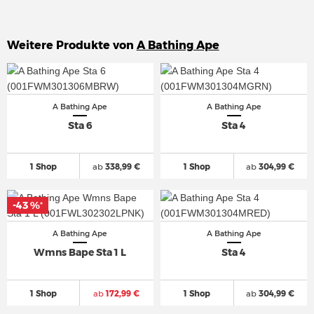
Weitere Produkte von
A Bathing Ape
A Bathing Ape
A Bathing Ape
Sta 6
Sta 4
1 Shop
ab
338,99 €
1 Shop
ab
304,99 €
-43 %
-43 %
*
*
A Bathing Ape
A Bathing Ape
Wmns Bape Sta 1 L
Sta 4
1 Shop
ab
172,99 €
1 Shop
ab
304,99 €