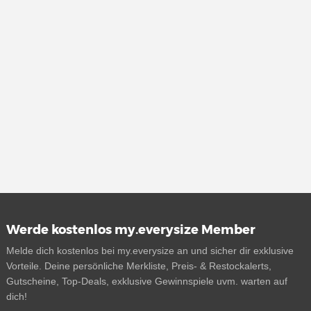
Werde kostenlos my.everysize Member
Melde dich kostenlos bei my.everysize an und sicher dir exklusive
Vorteile. Deine persönliche Merkliste, Preis- & Restockalerts,
Gutscheine, Top-Deals, exklusive Gewinnspiele uvm. warten auf
dich!