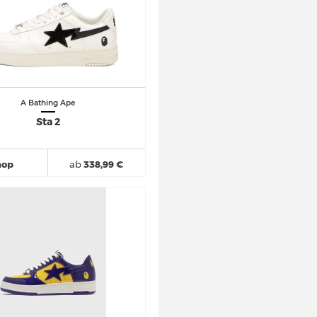
A Bathing Ape
Sta 2
hop
ab
338,99 €