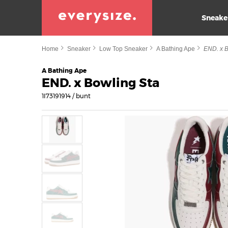
Sneake
Home
Sneaker
Low Top Sneaker
A Bathing Ape
END. x B
A Bathing Ape
END. x Bowling Sta
1I73191914 / bunt