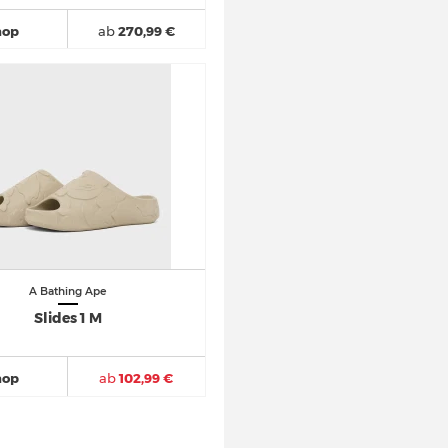
hop
ab
270,99 €
A Bathing Ape
Slides 1 M
hop
ab
102,99 €