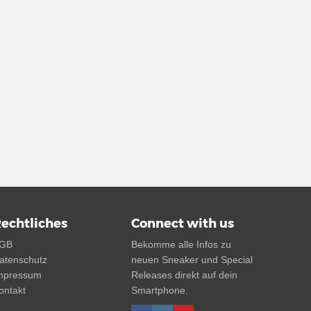
echtliches
Connect with us
GB
Bekomme alle Infos zu
atenschutz
neuen Sneaker und Special
mpressum
Releases direkt auf dein
ontakt
Smartphone.