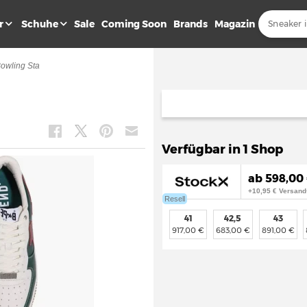
r
Schuhe
Sale
Coming Soon
Brands
Magazin
owling Sta
Verfügbar in 1 Shop
ab 598,00 
+10,95 € Versand
Resell
41
42,5
43
917,00 €
683,00 €
891,00 €