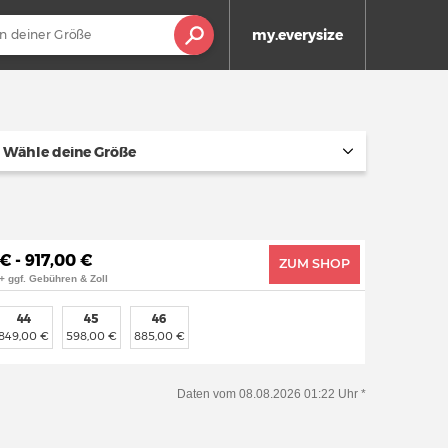
my.everysize
Wähle deine Größe
€ - 917,00 €
ZUM SHOP
+ ggf. Gebühren & Zoll
44
45
46
849,00 €
598,00 €
885,00 €
Daten vom 08.08.2026 01:22 Uhr *