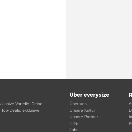
Über everysize
R
klusive Vorteile. Deine
Über uns
A
, Top-Deals, exklusive
Unsere Kultur
D
Unsere Partner
I
Hilfe
K
Jobs