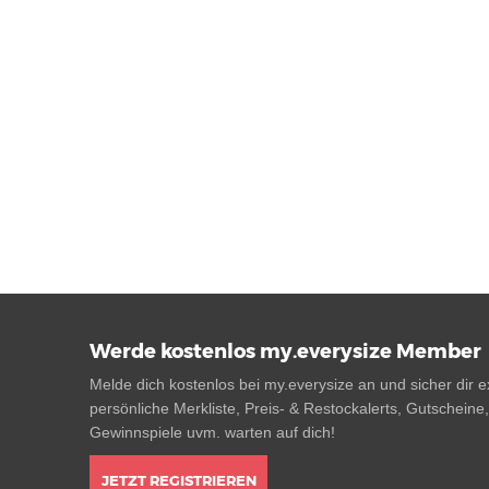
Werde kostenlos my.everysize Member
Melde dich kostenlos bei my.everysize an und sicher dir ex
persönliche Merkliste, Preis- & Restockalerts, Gutscheine
Gewinnspiele uvm. warten auf dich!
JETZT REGISTRIEREN