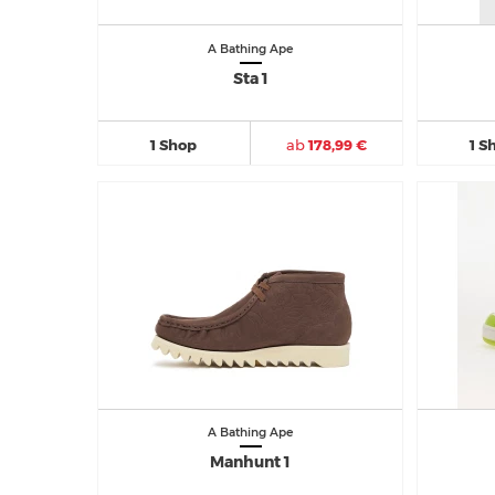
A Bathing Ape
Sta 1
1 Shop
ab
178,99 €
1 S
A Bathing Ape
Manhunt 1