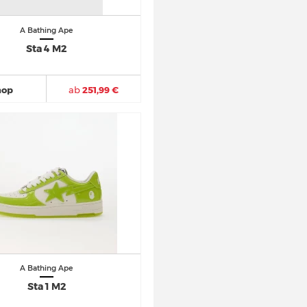
A Bathing Ape
Sta 4 M2
hop
ab
251,99 €
A Bathing Ape
Sta 1 M2