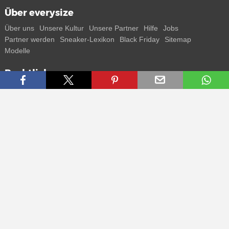
Über everysize
Über uns
Unsere Kultur
Unsere Partner
Hilfe
Jobs
Partner werden
Sneaker-Lexikon
Black Friday
Sitemap
Modelle
Rechtliches
AGB
Datenschutz
Impressum
Kontakt
Connect with us
Bekomme alle Infos zu neuen Sneaker und Special Releases direkt
auf dein Smartphone.
* Alle Preisangaben in Euro inkl. MwSt, ggf. zzgl. Versand.