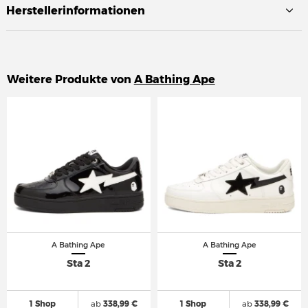
Herstellerinformationen
Weitere Produkte von
A Bathing Ape
A Bathing Ape
A Bathing Ape
Sta 2
Sta 2
1 Shop
ab
338,99 €
1 Shop
ab
338,99 €