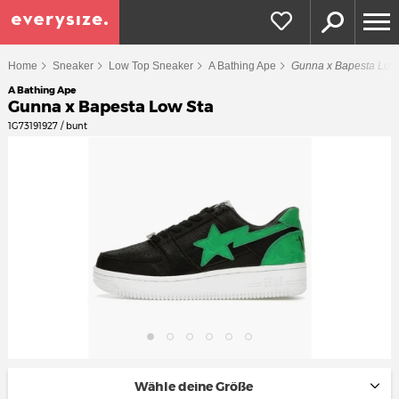
Home
Sneaker
Low Top Sneaker
A Bathing Ape
Gunna x Bapesta Low
A Bathing Ape
Gunna x Bapesta Low Sta
1G73191927 / bunt
Wähle deine Größe