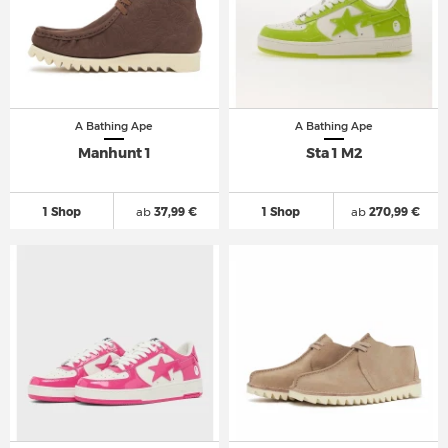
A Bathing Ape
A Bathing Ape
Manhunt 1
Sta 1 M2
1 Shop
ab
37,99 €
1 Shop
ab
270,99 €