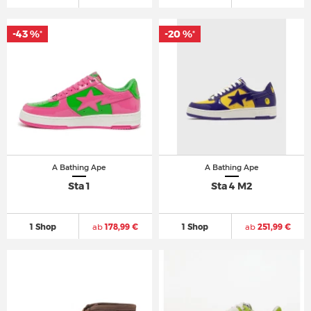
-43 %
-43 %
-20 %
-20 %
*
*
*
*
A Bathing Ape
A Bathing Ape
Sta 1
Sta 4 M2
1 Shop
ab
178,99 €
1 Shop
ab
251,99 €