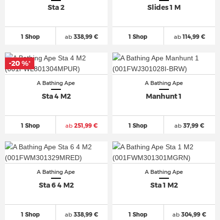
Sta 2
Slides 1 M
1 Shop
ab
338,99 €
1 Shop
ab
114,99 €
-20 %
-20 %
*
*
A Bathing Ape
A Bathing Ape
Sta 4 M2
Manhunt 1
1 Shop
ab
251,99 €
1 Shop
ab
37,99 €
A Bathing Ape
A Bathing Ape
Sta 6 4 M2
Sta 1 M2
1 Shop
ab
338,99 €
1 Shop
ab
304,99 €