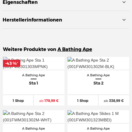
Eigenschaften
Herstellerinformationen
Weitere Produkte von
A Bathing Ape
-43 %
-43 %
*
*
A Bathing Ape
A Bathing Ape
Sta 1
Sta 2
1 Shop
ab
178,99 €
1 Shop
ab
338,99 €
A Bathing Ape
A Bathing Ape