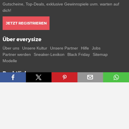
Gutscheine, Top-Deals, exklusive Gewinnspiele uvm. warten auf
dich!
JETZT REGISTRIEREN
Über everysize
Über uns
Unsere Kultur
Unsere Partner
Hilfe
Jobs
Partner werden
Sneaker-Lexikon
Black Friday
Sitemap
Modelle
Rechtliches
AGB
Datenschutz
Impressum
Kontakt
Connect with us
Bekomme alle Infos zu neuen Sneaker und Special Releases direkt
auf dein Smartphone.