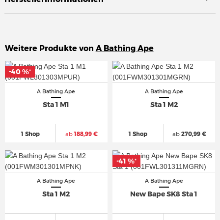
Weitere Produkte von
A Bathing Ape
-40 %
-40 %
*
*
A Bathing Ape
A Bathing Ape
Sta 1 M1
Sta 1 M2
1 Shop
ab
188,99 €
1 Shop
ab
270,99 €
-41 %
-41 %
*
*
A Bathing Ape
A Bathing Ape
Sta 1 M2
New Bape SK8 Sta 1