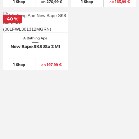
1 Shop
ab
270,99 €
1 Shop
ab
163,99 €
-40 %
-40 %
*
*
A Bathing Ape
New Bape SK8 Sta 2 M1
1 Shop
ab
197,99 €