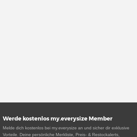
Werde kostenlos my.everysize Member
Melde dich kostenlos bei my.everysize an und sicher dir exklusive
Vorteile. Deine persönliche Merkliste, Preis- & Restockalerts,