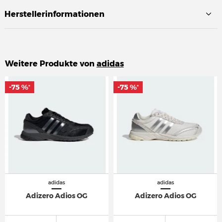
Herstellerinformationen
Weitere Produkte von
adidas
-75 %
-75 %
-75 %
-75 %
*
*
*
*
adidas
adidas
Adizero Adios OG
Adizero Adios OG