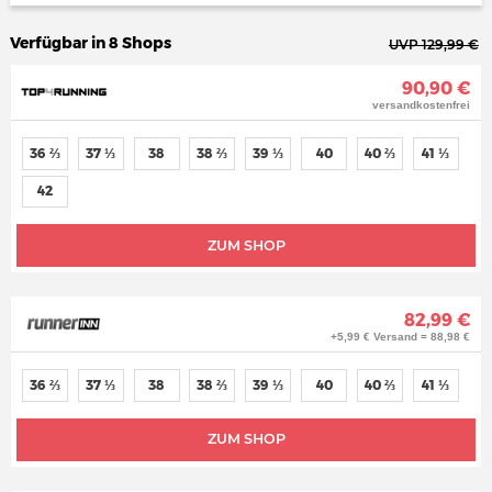
Verfügbar in 8 Shops
UVP 129,99 €
90,90 €
versandkostenfrei
36 ⅔
37 ⅓
38
38 ⅔
39 ⅓
40
40 ⅔
41 ⅓
42
ZUM SHOP
82,99 €
+5,99 € Versand = 88,98 €
36 ⅔
37 ⅓
38
38 ⅔
39 ⅓
40
40 ⅔
41 ⅓
ZUM SHOP