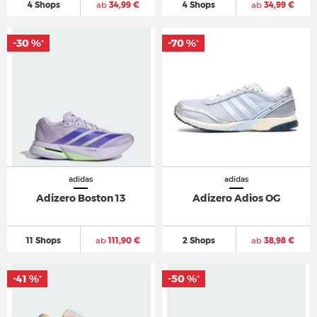
4 Shops
ab
34,99 €
4 Shops
ab
34,99 €
-30 %
-30 %
-70 %
-70 %
*
*
*
*
adidas
adidas
Adizero Boston 13
Adizero Adios OG
11 Shops
ab
111,90 €
2 Shops
ab
38,98 €
-41 %
-41 %
-50 %
-50 %
*
*
*
*