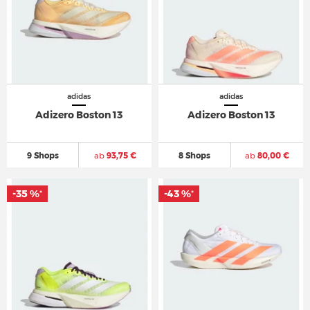
adidas
adidas
Adizero Boston 13
Adizero Boston 13
9 Shops
ab
93,75 €
8 Shops
ab
80,00 €
-35 %
-35 %
-43 %
-43 %
*
*
*
*