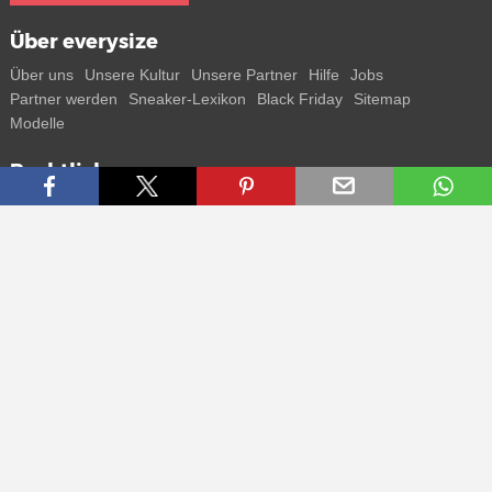
Über everysize
Über uns
Unsere Kultur
Unsere Partner
Hilfe
Jobs
Partner werden
Sneaker-Lexikon
Black Friday
Sitemap
Modelle
Rechtliches
AGB
Datenschutz
Impressum
Kontakt
Connect with us
Bekomme alle Infos zu neuen Sneaker und Special Releases direkt
auf dein Smartphone.