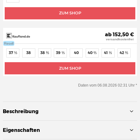
ZUM SHOP
ab 152,50 €
versandkostenfrei
Resell
37 ⅓
38
38 ⅔
39 ⅓
40
40 ⅔
41 ⅓
42 ⅔
ZUM SHOP
Daten vom 06.08.2026 02:31 Uhr *
Beschreibung
Eigenschaften