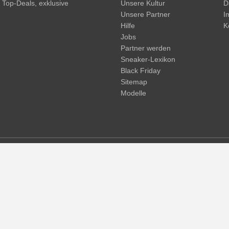
, Top-Deals, exklusive
Unsere Kultur
D
Unsere Partner
I
Hilfe
K
Jobs
Partner werden
Sneaker-Lexikon
Black Friday
Sitemap
Modelle
d. Streichpreise oder prozentuale Rabatte beziehen sich immer auf den
und -kosten möglich
(mehr Infos)
.
© 2015 - 2026 everysize. All rights reserved.