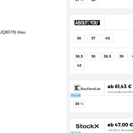
36
37
40
36,5
38
38,5
39
43
ab 61,43 €
versandkostenfre
Resell
39 ⅓
ab 47,00 €
+10,95 € Versand