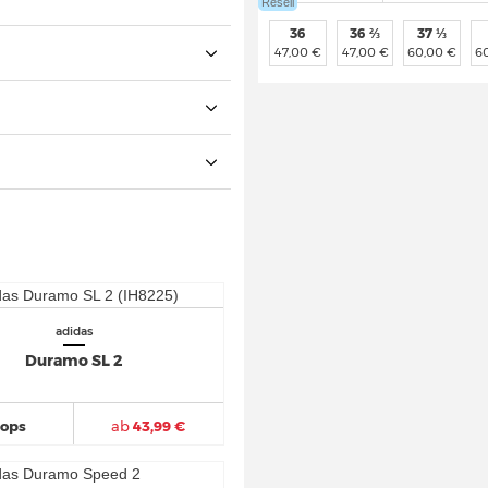
Resell
36
36 ⅔
37 ⅓
47,00 €
47,00 €
60,00 €
6
adidas
Duramo SL 2
hops
ab
43,99 €