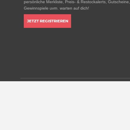
persönliche Merkliste, Preis- & Restockalerts, Gutscheine
Gewinnspiele uvm. warten auf dich!
JETZT REGISTRIEREN
* Alle Preisangaben in Euro inkl. MwSt, ggf. zzgl. Versan