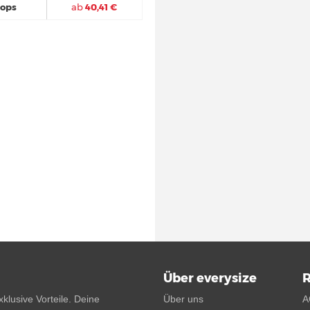
hops
ab
40,41 €
Über everysize
R
klusive Vorteile. Deine
Über uns
A