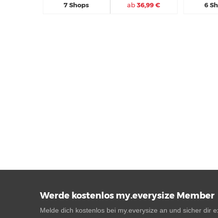
7 Shops
ab
36,99 €
6 S
Werde kostenlos my.everysize Member
Melde dich kostenlos bei my.everysize an und sicher dir ex