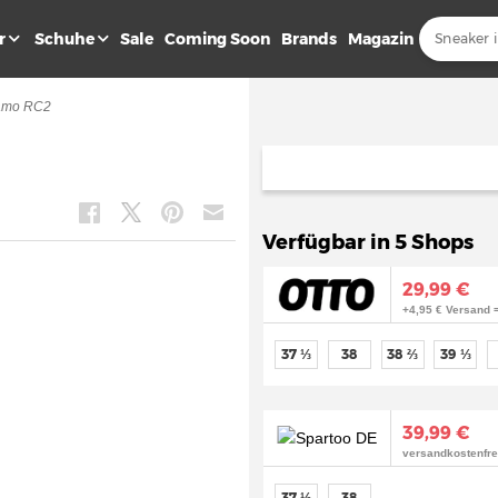
r
Schuhe
Sale
Coming Soon
Brands
Magazin
amo RC2
Verfügbar in 5 Shops
29,99 €
+4,95 € Versand 
37 ⅓
38
38 ⅔
39 ⅓
39,99 €
versandkostenfre
37 ⅓
38