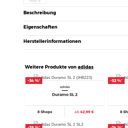
Beschreibung
Eigenschaften
Herstellerinformationen
Weitere Produkte von
adidas
-34 %
-34 %
-32 %
-32 %
*
*
*
*
adidas
Duramo SL 2
8 Shops
ab
42,99 €
8 S
-38 %
-38 %
-34 %
-34 %
*
*
*
*