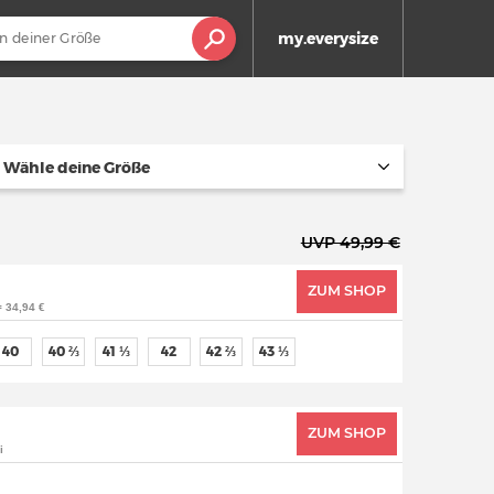
my.everysize
Wähle deine Größe
UVP 49,99 €
ZUM SHOP
= 34,94 €
40
40 ⅔
41 ⅓
42
42 ⅔
43 ⅓
ZUM SHOP
i