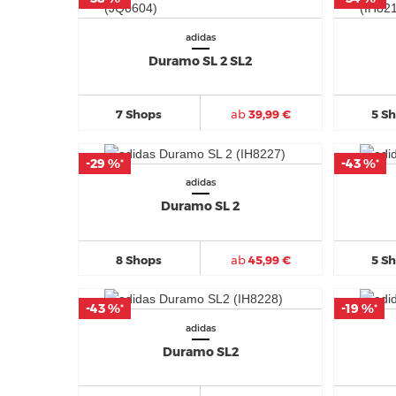
adidas
Duramo SL 2 SL2
7 Shops
ab
39,99 €
5 S
-29 %
-29 %
-43 %
-43 %
*
*
*
*
adidas
Duramo SL 2
8 Shops
ab
45,99 €
5 S
-43 %
-43 %
-19 %
-19 %
*
*
*
*
adidas
Duramo SL2