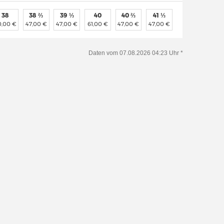
38
38 ⅔
39 ⅓
40
40 ⅔
41 ⅓
0,00 €
47,00 €
47,00 €
61,00 €
47,00 €
47,00 €
Daten vom 07.08.2026 04:23 Uhr *