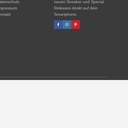
atenschutz
neuen Sneaker und Special
mpressum
Releases direkt auf dein
ontakt
Smartphone.
 UVP. Zwischenzeitliche Änderungen von Preisen, Lieferzeit