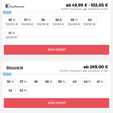
ab 49,99 € - 102,05 €
+0,00 € Versand+ ggf. Gebühren & Zoll
Resell
36 ⅔
37 ⅓
38
38,5
39 ⅓
40
102,00 €
102,00 €
102,00 €
50,00 €
102,00 €
102,00 €
41 ⅓
66,00 €
ZUM SHOP
ab 269,00 €
+10,95 € Versand+ ggf. Gebühren & Zoll
Resell
36 ⅔
37 ⅓
38
38 ⅔
39 ⅓
40
40 ⅔
41 ⅓
42
42 ⅔
ZUM SHOP