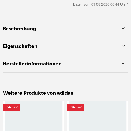
Daten vom 09.08.2026 06:44 Uhr *
Beschreibung
Eigenschaften
Herstellerinformationen
Weitere Produkte von
adidas
-34 %
-34 %
-34 %
-34 %
*
*
*
*