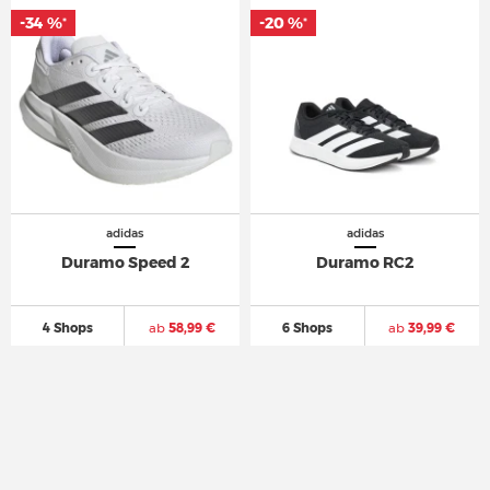
-34 %
-34 %
-20 %
-20 %
*
*
*
*
adidas
adidas
Duramo Speed 2
Duramo RC2
4 Shops
ab
58,99 €
6 Shops
ab
39,99 €