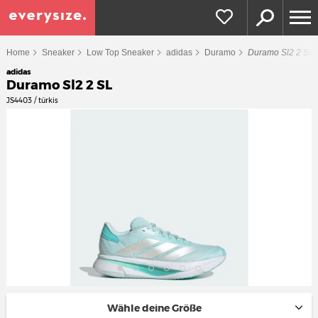
Home
Sneaker
Low Top Sneaker
adidas
Duramo
Duramo Sl2 2 SL
adidas
Duramo Sl2 2 SL
JS4403 / türkis
Wähle deine Größe