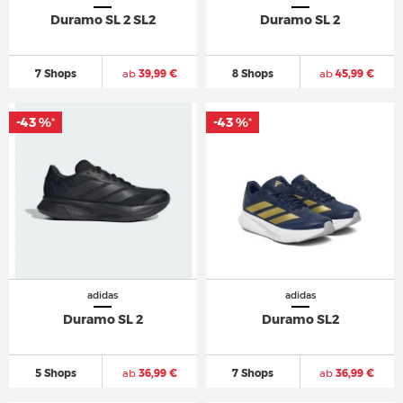
Duramo SL 2 SL2
Duramo SL 2
7 Shops
ab
39,99 €
8 Shops
ab
45,99 €
-43 %
-43 %
-43 %
-43 %
*
*
*
*
adidas
adidas
Duramo SL 2
Duramo SL2
5 Shops
ab
36,99 €
7 Shops
ab
36,99 €