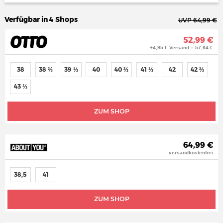
Verfügbar in 4 Shops
UVP 64,99 €
52,99 €
+4,95 € Versand = 57,94 €
38
38 ⅔
39 ⅓
40
40 ⅔
41 ⅓
42
42 ⅔
43 ⅓
ZUM SHOP
64,99 €
versandkostenfrei
38,5
41
ZUM SHOP