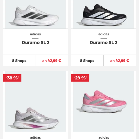
adidas
adidas
Duramo SL 2
Duramo SL 2
8 Shops
ab
42,99 €
8 Shops
ab
42,99 €
-38 %
-38 %
-29 %
-29 %
*
*
*
*
adidas
adidas