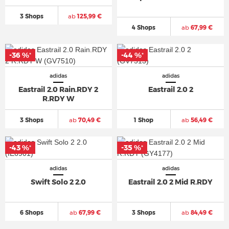
3 Shops
ab
125,99 €
4 Shops
ab
67,99 €
-36 %
-36 %
-44 %
-44 %
*
*
*
*
adidas
adidas
Eastrail 2.0 Rain.RDY 2
Eastrail 2.0 2
R.RDY W
3 Shops
ab
70,49 €
1 Shop
ab
56,49 €
-43 %
-43 %
-35 %
-35 %
*
*
*
*
adidas
adidas
Swift Solo 2 2.0
Eastrail 2.0 2 Mid R.RDY
6 Shops
ab
67,99 €
3 Shops
ab
84,49 €