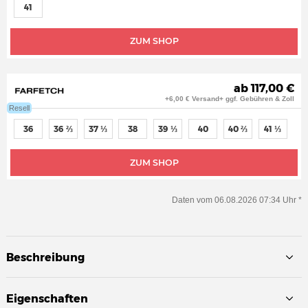
41
ZUM SHOP
ab 117,00 €
+6,00 € Versand+ ggf. Gebühren & Zoll
Resell
36
36 ⅔
37 ⅓
38
39 ⅓
40
40 ⅔
41 ⅓
ZUM SHOP
Daten vom 06.08.2026 07:34 Uhr *
Beschreibung
Eigenschaften