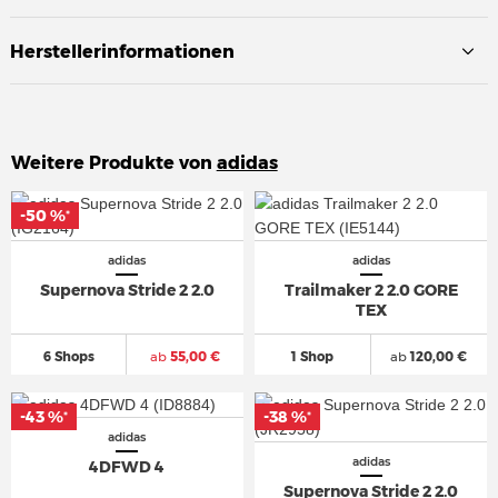
Herstellerinformationen
Weitere Produkte von
adidas
-50 %
-50 %
*
*
adidas
adidas
Supernova Stride 2 2.0
Trailmaker 2 2.0 GORE
TEX
6 Shops
ab
55,00 €
1 Shop
ab
120,00 €
-43 %
-43 %
-38 %
-38 %
*
*
*
*
adidas
adidas
4DFWD 4
Supernova Stride 2 2.0