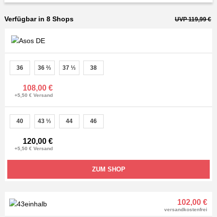
Verfügbar in 8 Shops
UVP 119,99 €
36
36 ⅔
37 ⅓
38
108,00 €
+5,50 € Versand
40
43 ⅓
44
46
120,00 €
+5,50 € Versand
ZUM SHOP
102,00 €
versandkostenfrei