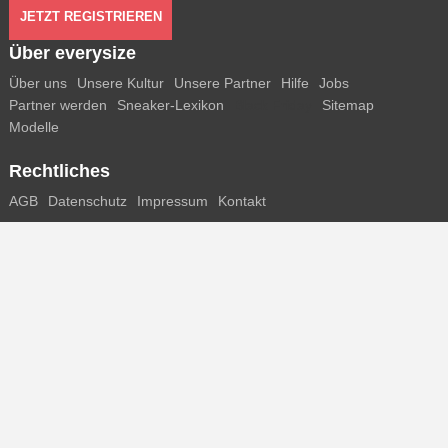
JETZT REGISTRIEREN
Über everysize
Über uns
Unsere Kultur
Unsere Partner
Hilfe
Jobs
Partner werden
Sneaker-Lexikon
Black Friday
Sitemap
Modelle
Rechtliches
AGB
Datenschutz
Impressum
Kontakt
Connect with us
Bekomme alle Infos zu neuen Sneaker und Special Releases direkt
auf dein Smartphone.
FACEBOOK
INSTAGRAM
PINTEREST
* Alle Preisangaben in Euro inkl. MwSt, ggf. zzgl. Versand.
Streichpreise oder prozentuale Rabatte beziehen sich immer auf den
UVP. Zwischenzeitliche Änderungen von Preisen, Lieferzeit und -
kosten möglich
(mehr Infos)
.