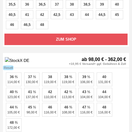
35,5
36
36,5
37
38
38,5
39
40
40,5
41
42
42,5
43
44
44,5
45
46
46,5
48
ZUM SHOP
ab 98,00 € - 362,00 €
+10,95 € Versand+ ggf. Gebühren & Zoll
Resell
36 ⅔
37 ⅓
38
38 ⅔
39 ⅓
40
114,00 €
130,00 €
119,00 €
119,00 €
106,00 €
131,00 €
40 ⅔
41 ⅓
42
42 ⅔
43 ⅓
44
123,00 €
137,00 €
110,00 €
113,00 €
104,00 €
104,00 €
44 ⅔
45 ⅓
46
46 ⅔
47 ⅓
48
105,00 €
98,00 €
116,00 €
108,00 €
116,00 €
116,00 €
48 ⅔
172,00 €