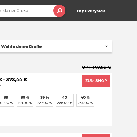
my.everysize
Wähle deine Größe
UVP 149,99 €
€ - 378,44 €
ZUM SHOP
i
38
38 ⅔
39 ⅓
40
40 ⅔
101,00 €
101,00 €
227,00 €
286,00 €
286,00 €