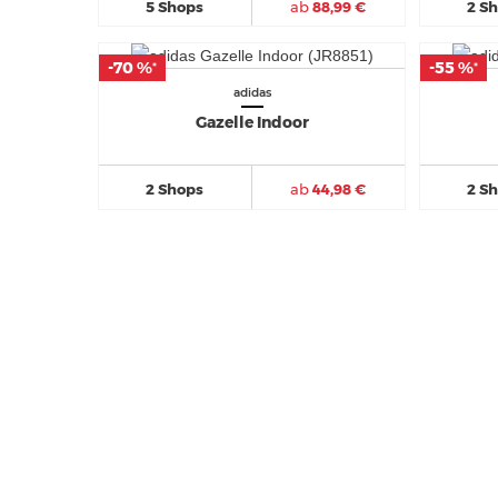
5 Shops
ab
88,99 €
2 S
-70 %
-70 %
-55 %
-55 %
*
*
*
*
adidas
Gazelle Indoor
2 Shops
ab
44,98 €
2 S