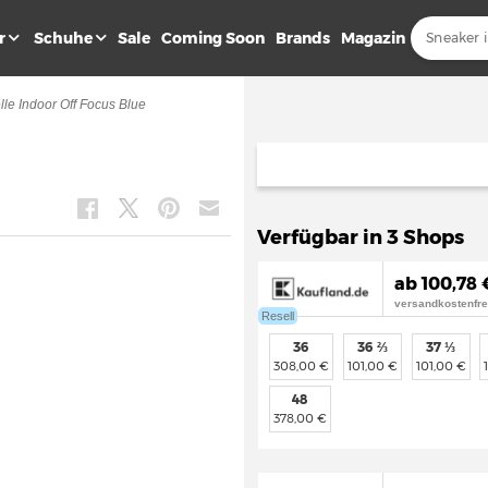
r
Schuhe
Sale
Coming Soon
Brands
Magazin
lle Indoor Off Focus Blue
Verfügbar in 3 Shops
ab 100,78 
versandkostenfre
Resell
36
36 ⅔
37 ⅓
308,00 €
101,00 €
101,00 €
48
378,00 €