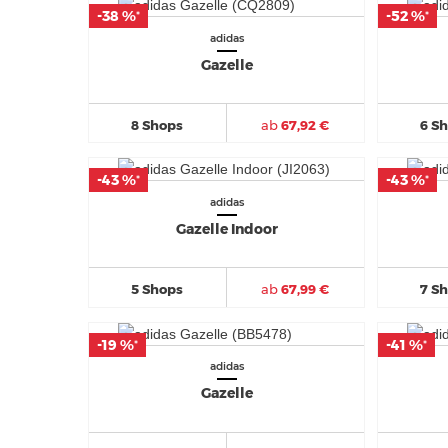
-38 %
-38 %
-52 %
-52 %
*
*
*
*
adidas
Gazelle
8 Shops
ab
67,92 €
6 S
-43 %
-43 %
-43 %
-43 %
*
*
*
*
adidas
Gazelle Indoor
5 Shops
ab
67,99 €
7 S
-19 %
-19 %
-41 %
-41 %
*
*
*
*
adidas
Gazelle