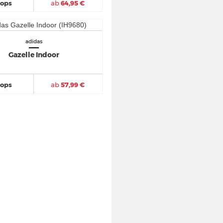
hops
ab
64,95 €
adidas
Gazelle Indoor
hops
ab
57,99 €