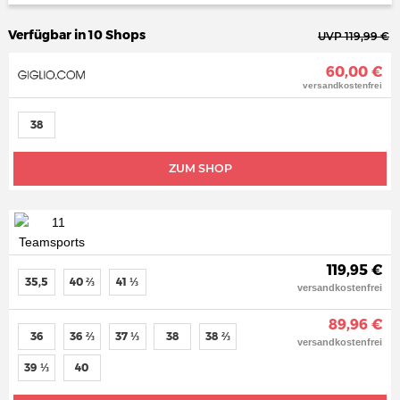
Verfügbar in 10 Shops
UVP 119,99 €
60,00 €
versandkostenfrei
38
ZUM SHOP
119,95 €
35,5
40 ⅔
41 ⅓
versandkostenfrei
89,96 €
36
36 ⅔
37 ⅓
38
38 ⅔
versandkostenfrei
39 ⅓
40