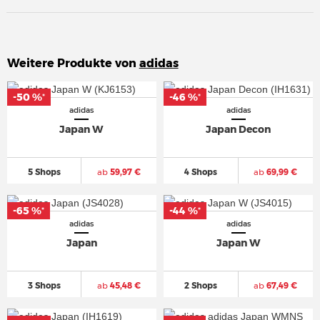
Weitere Produkte von
adidas
-50 %
-50 %
-46 %
-46 %
*
*
*
*
adidas
adidas
Japan W
Japan Decon
5 Shops
ab
59,97 €
4 Shops
ab
69,99 €
-65 %
-65 %
-44 %
-44 %
*
*
*
*
adidas
adidas
Japan
Japan W
3 Shops
ab
45,48 €
2 Shops
ab
67,49 €