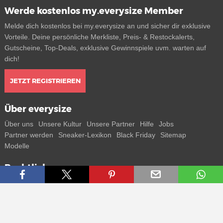
Werde kostenlos my.everysize Member
Melde dich kostenlos bei my.everysize an und sicher dir exklusive
Vorteile. Deine persönliche Merkliste, Preis- & Restockalerts,
Gutscheine, Top-Deals, exklusive Gewinnspiele uvm. warten auf
dich!
JETZT REGISTRIEREN
Über everysize
Über uns
Unsere Kultur
Unsere Partner
Hilfe
Jobs
Partner werden
Sneaker-Lexikon
Black Friday
Sitemap
Modelle
Rechtliches
AGB
Datenschutz
Impressum
Kontakt
Connect with us
Bekomme alle Infos zu neuen Sneaker und Special Releases direkt