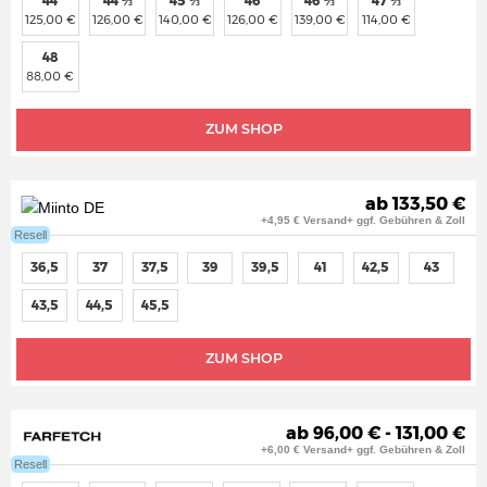
44
44 ⅔
45 ⅓
46
46 ⅔
47 ⅓
125,00 €
126,00 €
140,00 €
126,00 €
139,00 €
114,00 €
48
88,00 €
ZUM SHOP
ab 133,50 €
+4,95 € Versand+ ggf. Gebühren & Zoll
Resell
36,5
37
37,5
39
39,5
41
42,5
43
43,5
44,5
45,5
ZUM SHOP
ab 96,00 € - 131,00 €
+6,00 € Versand+ ggf. Gebühren & Zoll
Resell