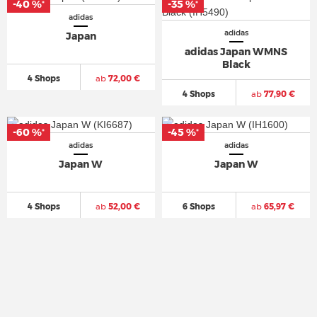
-40 %
-40 %
-35 %
-35 %
*
*
*
*
adidas
adidas
Japan
adidas Japan WMNS
Black
4 Shops
ab
72,00 €
4 Shops
ab
77,90 €
-60 %
-60 %
-45 %
-45 %
*
*
*
*
adidas
adidas
Japan W
Japan W
4 Shops
ab
52,00 €
6 Shops
ab
65,97 €