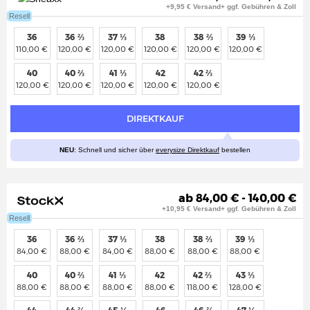
+9,95 € Versand+ ggf. Gebühren & Zoll
Resell
36
36 ⅔
37 ⅓
38
38 ⅔
39 ⅓
110,00 €
120,00 €
120,00 €
120,00 €
120,00 €
120,00 €
40
40 ⅔
41 ⅓
42
42 ⅔
120,00 €
120,00 €
120,00 €
120,00 €
120,00 €
DIREKTKAUF
NEU
: Schnell und sicher über
everysize Direktkauf
bestellen
ab 84,00 € - 140,00 €
+10,95 € Versand+ ggf. Gebühren & Zoll
Resell
36
36 ⅔
37 ⅓
38
38 ⅔
39 ⅓
84,00 €
88,00 €
84,00 €
88,00 €
88,00 €
88,00 €
40
40 ⅔
41 ⅓
42
42 ⅔
43 ⅓
88,00 €
88,00 €
88,00 €
88,00 €
118,00 €
128,00 €