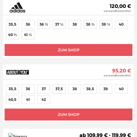
120,00 €
versandkostenfrei
35,5
36
36 ⅔
37 ⅓
38
38 ⅔
39 ⅓
40
40 ⅔
41 ⅓
ZUM SHOP
95,20 €
versandkostenfrei
35,5
36
37
37,5
38
38,5
39
40
40,5
41
42
ZUM SHOP
ab 109,99 € - 119,99 €