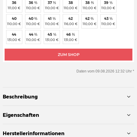
36
36 ⅔
37 ⅓
38
38 ⅔
39 ⅓
111,00 €
110,00 €
110,00 €
110,00 €
110,00 €
110,00 €
40
40 ⅔
41 ⅓
42
42 ⅔
43 ⅓
110,00 €
110,00 €
110,00 €
116,00 €
110,00 €
110,00 €
44
44 ⅔
45 ⅓
46 ⅔
131,00 €
110,00 €
131,00 €
131,00 €
ZUM SHOP
Daten vom 09.08.2026 12:32 Uhr *
Beschreibung
Eigenschaften
Herstellerinformationen