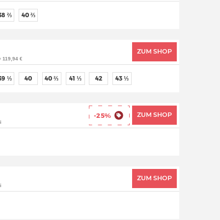
38 ⅔
40 ⅔
ZUM SHOP
= 119,94 €
39 ⅓
40
40 ⅔
41 ⅓
42
43 ⅓
ZUM SHOP
-25%
i
ZUM SHOP
i