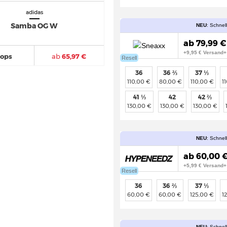
adidas
Samba OG W
NEU
: Schnel
ab 79,99 €
+9,95 € Versand+
hops
ab
65,97 €
Resell
36
36 ⅔
37 ⅓
110,00 €
80,00 €
110,00 €
1
41 ⅓
42
42 ⅔
130,00 €
130,00 €
130,00 €
NEU
: Schnel
ab 60,00 €
+5,99 € Versand+
Resell
36
36 ⅔
37 ⅓
60,00 €
60,00 €
125,00 €
1
NEU
: Schnel