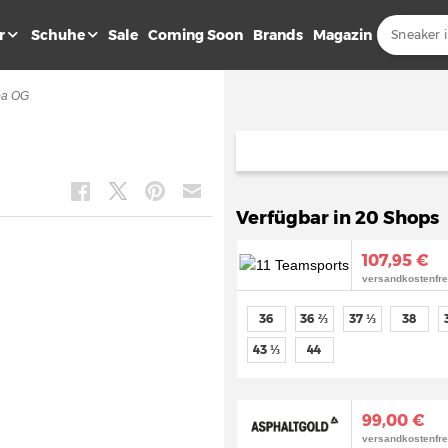
r
Schuhe
Sale
Coming Soon
Brands
Magazin
a OG
Verfügbar in 20 Shops
107,95 €
versandkostenfre
36
36 ⅔
37 ⅓
38
43 ⅓
44
99,00 €
versandkostenfre