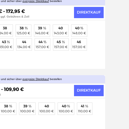
l und sicher über
everysize Direktkauf
bestellen
€ - 172,95 €
DIREKTKAUF
 ggf. Gebühren & Zoll
38
38 ⅔
39 ⅓
40
40 ⅔
124,00 €
125,00 €
146,00 €
143,00 €
148,00 €
43 ⅓
44
44 ⅔
45 ⅓
46
131,00 €
134,00 €
157,00 €
157,00 €
157,00 €
l und sicher über
everysize Direktkauf
bestellen
 - 109,90 €
DIREKTKAUF
i
38 ⅔
39 ⅓
40
40 ⅔
41 ⅓
100,00 €
100,00 €
100,00 €
100,00 €
110,00 €