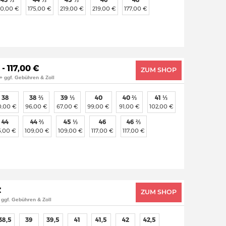
70,00 €
175,00 €
219,00 €
219,00 €
177,00 €
- 117,00 €
ZUM SHOP
+ ggf. Gebühren & Zoll
38
38 ⅔
39 ⅓
40
40 ⅔
41 ⅓
0,00 €
96,00 €
67,00 €
99,00 €
91,00 €
102,00 €
44
44 ⅔
45 ⅓
46
46 ⅔
5,00 €
109,00 €
109,00 €
117,00 €
117,00 €
€
ZUM SHOP
 ggf. Gebühren & Zoll
38,5
39
39,5
41
41,5
42
42,5