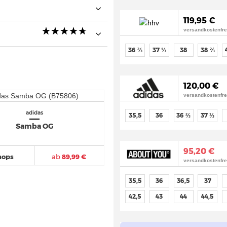
119,95 €
☆
★
☆
★
☆
★
☆
★
☆
★
versandkostenfre
36 ⅔
37 ⅓
38
38 ⅔
120,00 €
versandkostenfre
adidas
35,5
36
36 ⅔
37 ⅓
Samba OG
95,20 €
hops
ab
89,99 €
versandkostenfre
35,5
36
36,5
37
42,5
43
44
44,5