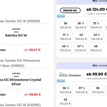
NEU
: Schnel
ab 124,00 
+3,95 € Versand+
Resell
36
36 ⅔
37 ⅓
125,00 €
125,00 €
139,00 €
adidas
41 ⅓
42
42 ⅔
Samba OG W
156,00 €
150,00 €
154,00 €
46 ⅔
47 ⅓
48
hops
ab
58,47 €
173,00 €
157,00 €
135,00 €
NEU
: Schnel
ab 99,90 €
adidas
versandkostenfre
a OG Rhinestone Crystal
Resell
Silver
36 ⅔
37 ⅓
38
100,00 €
100,00 €
100,00 €
hops
ab
116,99 €
42
110,00 €