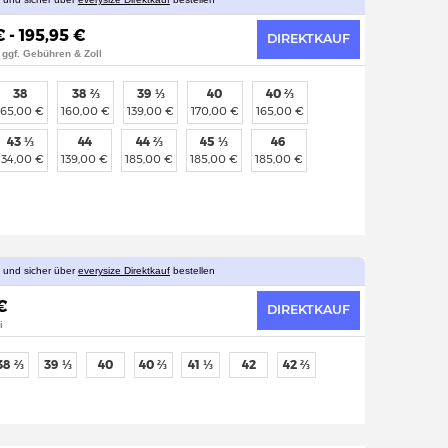
 - 195,95 €
DIREKTKAUF
 ggf. Gebühren & Zoll
38
38 ⅔
39 ⅓
40
40 ⅔
165,00 €
160,00 €
139,00 €
170,00 €
165,00 €
43 ⅓
44
44 ⅔
45 ⅓
46
134,00 €
139,00 €
185,00 €
185,00 €
185,00 €
l und sicher über
everysize Direktkauf
bestellen
€
DIREKTKAUF
i
38 ⅔
39 ⅓
40
40 ⅔
41 ⅓
42
42 ⅔