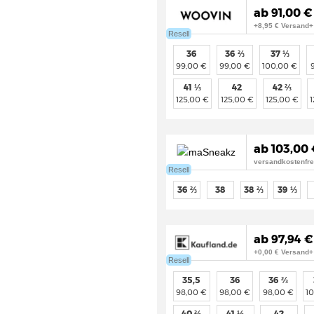
ab 91,00 €
+8,95 € Versand+
Resell
36
36 ⅔
37 ⅓
99,00 €
99,00 €
100,00 €
41 ⅓
42
42 ⅔
125,00 €
125,00 €
125,00 €
ab 103,00 
versandkostenfre
Resell
36 ⅔
38
38 ⅔
39 ⅓
ab 97,94 €
+0,00 € Versand+
Resell
35,5
36
36 ⅔
98,00 €
98,00 €
98,00 €
1
40 ⅔
41 ⅓
42