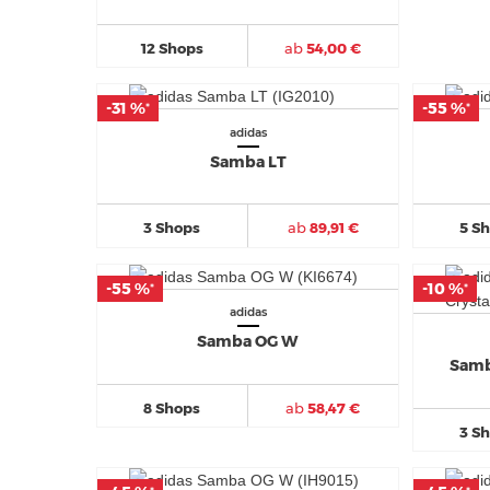
12 Shops
ab
54,00 €
-31 %
-31 %
-55 %
-55 %
*
*
*
*
adidas
Samba LT
3 Shops
ab
89,91 €
5 S
-55 %
-55 %
-10 %
-10 %
*
*
*
*
adidas
Samba OG W
Samb
8 Shops
ab
58,47 €
3 S