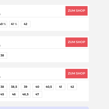
ZUM SHOP
i
40 ⅔
41 ⅓
42
ZUM SHOP
i
38
ZUM SHOP
i
38
38,5
39
40
40,5
41
42
45
46
46,5
47