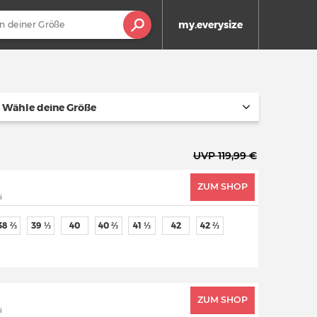
my.everysize
Wähle deine Größe
UVP 119,99 €
ZUM SHOP
i
38 ⅔
39 ⅓
40
40 ⅔
41 ⅓
42
42 ⅔
ZUM SHOP
i