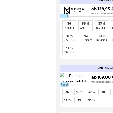
ab 128,95 €
+7,95 € Versand+
Resell
36
36 ⅔
37 ⅓
129,00 €
149,00 €
144,00 €
41 ⅓
42
42 ⅔
165,00 €
165,00 €
165,00 €
46 ⅔
196,00 €
NEU
: Schnel
ab 169,00 
versandkostenfre
Resell
36
36 ⅔
37 ⅓
38
43 ⅓
44
44 ⅔