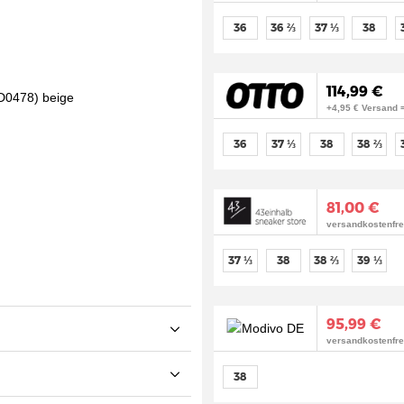
36
36 ⅔
37 ⅓
38
114,99 €
+4,95 € Versand 
36
37 ⅓
38
38 ⅔
81,00 €
versandkostenfre
37 ⅓
38
38 ⅔
39 ⅓
95,99 €
versandkostenfre
38