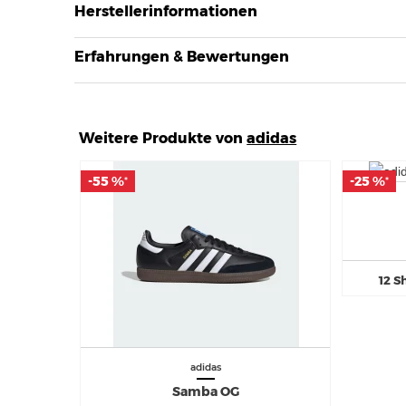
Herstellerinformationen
Erfahrungen & Bewertungen
Weitere Produkte von
adidas
-55 %
-55 %
-25 %
-25 %
*
*
*
*
12 S
adidas
Samba OG