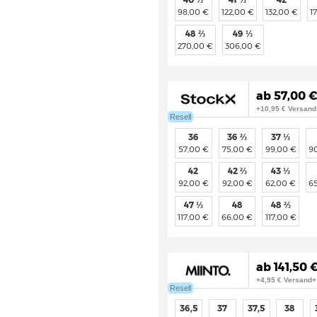
98,00 €
122,00 €
132,00 €
1
48 ⅔
49 ⅓
270,00 €
306,00 €
ab 57,00 € 
+10,95 € Versand
Resell
36
36 ⅔
37 ⅓
57,00 €
75,00 €
99,00 €
9
42
42 ⅔
43 ⅓
92,00 €
92,00 €
62,00 €
6
47 ⅓
48
48 ⅔
117,00 €
66,00 €
117,00 €
ab 141,50 
+4,95 € Versand+
Resell
36,5
37
37,5
38