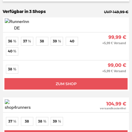
Verfügbar in 3 Shops
UVP 149,99 €
99,99 €
36 ⅔
37 ⅓
38
39 ⅓
40
+5,99 € Versand
40 ⅔
99,00 €
38 ⅔
+5,99 € Versand
ZUM SHOP
104,99 €
versandkostenfrei
37 ⅓
38
38 ⅔
39 ⅓