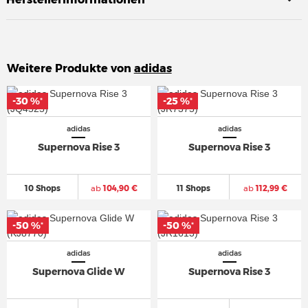
Weitere Produkte von
adidas
-30 %
-30 %
-25 %
-25 %
*
*
*
*
adidas
adidas
Supernova Rise 3
Supernova Rise 3
10 Shops
ab
104,90 €
11 Shops
ab
112,99 €
-50 %
-50 %
-50 %
-50 %
*
*
*
*
adidas
adidas
Supernova Glide W
Supernova Rise 3