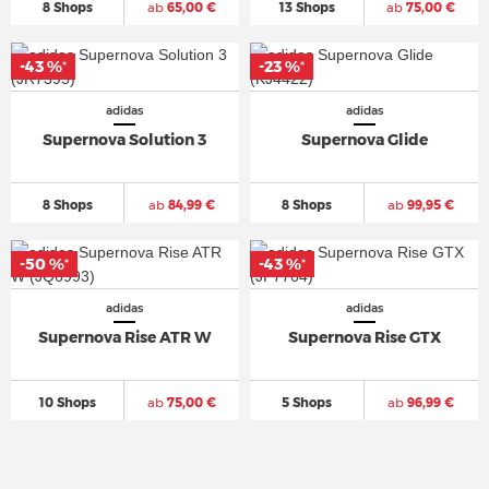
8 Shops
ab
65,00 €
13 Shops
ab
75,00 €
-43 %
-43 %
-23 %
-23 %
*
*
*
*
adidas
adidas
Supernova Solution 3
Supernova Glide
8 Shops
ab
84,99 €
8 Shops
ab
99,95 €
-50 %
-50 %
-43 %
-43 %
*
*
*
*
adidas
adidas
Supernova Rise ATR W
Supernova Rise GTX
10 Shops
ab
75,00 €
5 Shops
ab
96,99 €