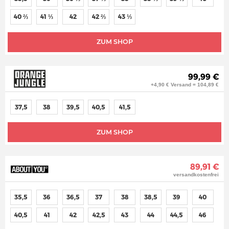
40 ⅔
41 ⅓
42
42 ⅔
43 ⅓
ZUM SHOP
99,99 €
+4,90 € Versand = 104,89 €
37,5
38
39,5
40,5
41,5
ZUM SHOP
89,91 €
versandkostenfrei
35,5
36
36,5
37
38
38,5
39
40
40,5
41
42
42,5
43
44
44,5
46