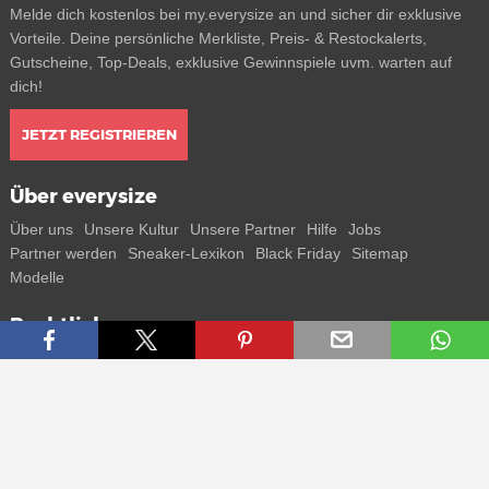
Melde dich kostenlos bei my.everysize an und sicher dir exklusive
Vorteile. Deine persönliche Merkliste, Preis- & Restockalerts,
Gutscheine, Top-Deals, exklusive Gewinnspiele uvm. warten auf
dich!
JETZT REGISTRIEREN
Über everysize
Über uns
Unsere Kultur
Unsere Partner
Hilfe
Jobs
Partner werden
Sneaker-Lexikon
Black Friday
Sitemap
Modelle
Rechtliches
AGB
Datenschutz
Impressum
Kontakt
Connect with us
Bekomme alle Infos zu neuen Sneaker und Special Releases direkt
auf dein Smartphone.