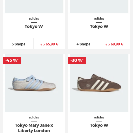
adidas
adidas
Tokyo W
Tokyo W
5 Shops
ab
65,99 €
4 Shops
ab
69,99 €
-45 %
-45 %
-30 %
-30 %
*
*
*
*
adidas
adidas
Tokyo Mary Jane x
Tokyo W
Liberty London