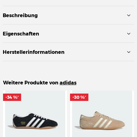
Beschreibung
Eigenschaften
Herstellerinformationen
Weitere Produkte von
adidas
-34 %
-34 %
-30 %
-30 %
*
*
*
*