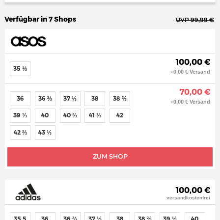
Verfügbar in 7 Shops
UVP 99,99 €
100,00 €
35 ⅓
+0,00 € Versand
70,00 €
36
36 ⅔
37 ⅓
38
38 ⅔
+0,00 € Versand
39 ⅓
40
40 ⅔
41 ⅓
42
42 ⅔
43 ⅓
ZUM SHOP
100,00 €
versandkostenfrei
35,5
36
36 ⅔
37 ⅓
38
38 ⅔
39 ⅓
40