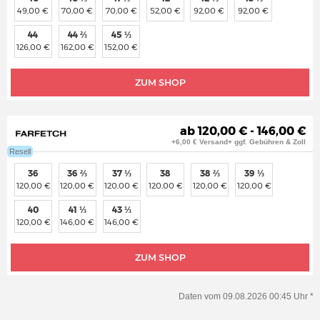
49,00 €
70,00 €
70,00 €
52,00 €
92,00 €
92,00 €
44
44 ⅔
45 ⅓
126,00 €
162,00 €
152,00 €
ZUM SHOP
ab 120,00 € - 146,00 €
+6,00 € Versand+ ggf. Gebühren & Zoll
Resell
36
36 ⅔
37 ⅓
38
38 ⅔
39 ⅓
120,00 €
120,00 €
120,00 €
120,00 €
120,00 €
120,00 €
40
41 ⅓
43 ⅓
120,00 €
146,00 €
146,00 €
ZUM SHOP
Daten vom 09.08.2026 00:45 Uhr *