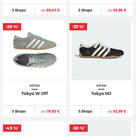
3 Shops
ab
60,47 €
5 Shops
ab
69,96 €
-20 %
-20 %
-37 %
-37 %
*
*
*
*
adidas
adidas
Tokyo W Off
Tokyo MJ
3 Shops
ab
79,92 €
5 Shops
ab
62,99 €
-45 %
-45 %
-30 %
-30 %
*
*
*
*